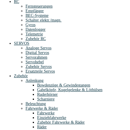
RC
Fernsteuerungen
Empfänger
BEC-Systeme
Schalter elektr./magn.
Gyros
Datenlogger
Telemetrie
Zubehör RC
SERVOS
Analoge Servos
Digital Servos
Servorahmen
Servohebel
Zubehör Servos
Ersatzteile Servos
Zubehör
Anlenkung
Bowdenzüge & Gewindestangen
Gabelköpfe, Kugelgelenke & Löthülsen
Ruderhörner
Scharniere
Beleuchtung
Fahrwerke & Räder
Fahrwerke
Einziehfahrwerke
Zubehör Fahrwerke & Räder
Räder