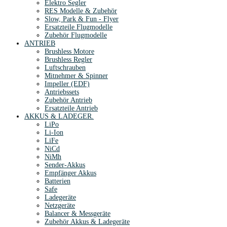
Elektro Segler
RES Modelle & Zubehör
Slow, Park & Fun - Flyer
Ersatzteile Flugmodelle
Zubehör Flugmodelle
ANTRIEB
Brushless Motore
Brushless Regler
Luftschrauben
Mitnehmer & Spinner
Impeller (EDF)
Antriebssets
Zubehör Antrieb
Ersatzteile Antrieb
AKKUS & LADEGER.
LiPo
Li-Ion
LiFe
NiCd
NiMh
Sender-Akkus
Empfänger Akkus
Batterien
Safe
Ladegeräte
Netzgeräte
Balancer & Messgeräte
Zubehör Akkus & Ladegeräte