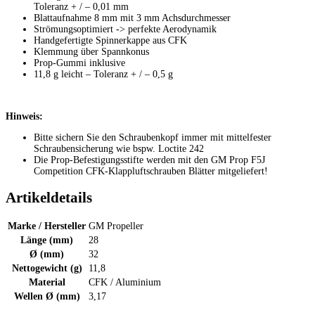
Toleranz + / – 0,01 mm
Blattaufnahme 8 mm mit 3 mm Achsdurchmesser
Strömungsoptimiert -> perfekte Aerodynamik
Handgefertigte Spinnerkappe aus CFK
Klemmung über Spannkonus
Prop-Gummi inklusive
11,8 g leicht – Toleranz + / – 0,5 g
Hinweis:
Bitte sichern Sie den Schraubenkopf immer mit mittelfester
Schraubensicherung wie bspw. Loctite 242
Die Prop-Befestigungsstifte werden mit den GM Prop F5J
Competition CFK-Klappluftschrauben Blätter mitgeliefert!
Artikeldetails
Marke / Hersteller
GM Propeller
Länge (mm)
28
Ø (mm)
32
Nettogewicht (g)
11,8
Material
CFK / Aluminium
Wellen Ø (mm)
3,17