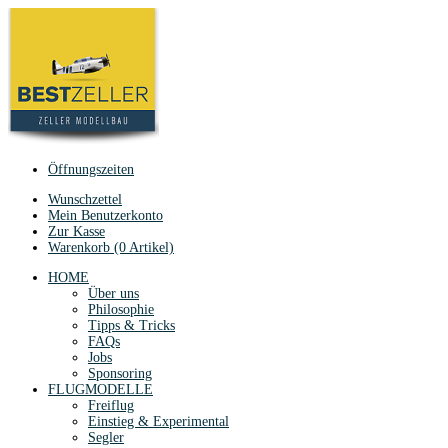
Öffnungszeiten
Wunschzettel
Mein Benutzerkonto
Zur Kasse
Warenkorb (0 Artikel)
HOME
Über uns
Philosophie
Tipps & Tricks
FAQs
Jobs
Sponsoring
FLUGMODELLE
Freiflug
Einstieg & Experimental
Segler