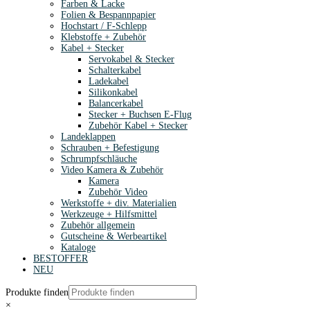
Farben & Lacke
Folien & Bespannpapier
Hochstart / F-Schlepp
Klebstoffe + Zubehör
Kabel + Stecker
Servokabel & Stecker
Schalterkabel
Ladekabel
Silikonkabel
Balancerkabel
Stecker + Buchsen E-Flug
Zubehör Kabel + Stecker
Landeklappen
Schrauben + Befestigung
Schrumpfschläuche
Video Kamera & Zubehör
Kamera
Zubehör Video
Werkstoffe + div. Materialien
Werkzeuge + Hilfsmittel
Zubehör allgemein
Gutscheine & Werbeartikel
Kataloge
BESTOFFER
NEU
Produkte finden
×