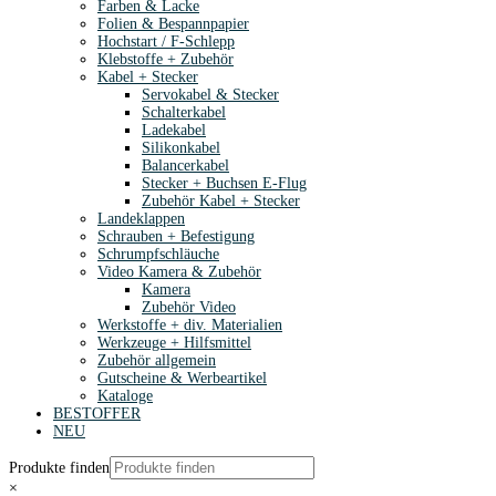
Farben & Lacke
Folien & Bespannpapier
Hochstart / F-Schlepp
Klebstoffe + Zubehör
Kabel + Stecker
Servokabel & Stecker
Schalterkabel
Ladekabel
Silikonkabel
Balancerkabel
Stecker + Buchsen E-Flug
Zubehör Kabel + Stecker
Landeklappen
Schrauben + Befestigung
Schrumpfschläuche
Video Kamera & Zubehör
Kamera
Zubehör Video
Werkstoffe + div. Materialien
Werkzeuge + Hilfsmittel
Zubehör allgemein
Gutscheine & Werbeartikel
Kataloge
BESTOFFER
NEU
Produkte finden
×