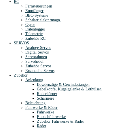
RC
Fernsteuerungen
Empfänger
BEC-Systeme
Schalter elektr./magn.
Gyros
Datenlogger
Telemetrie
Zubehör RC
SERVOS
Analoge Servos
Digital Servos
Servorahmen
Servohebel
Zubehör Servos
Ersatzteile Servos
Zubehör
Anlenkung
Bowdenzüge & Gewindestangen
Gabelköpfe, Kugelgelenke & Löthülsen
Ruderhörner
Scharniere
Beleuchtung
Fahrwerke & Räder
Fahrwerke
Einziehfahrwerke
Zubehör Fahrwerke & Räder
Räder