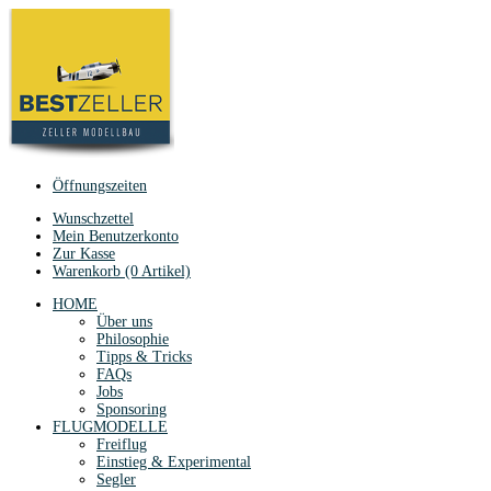
Öffnungszeiten
Wunschzettel
Mein Benutzerkonto
Zur Kasse
Warenkorb (0 Artikel)
HOME
Über uns
Philosophie
Tipps & Tricks
FAQs
Jobs
Sponsoring
FLUGMODELLE
Freiflug
Einstieg & Experimental
Segler