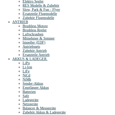
Elektro Segler
RES Modelle & Zubehör
Slow, Park & Fun - Flyer
Ersatzteile Flugmodelle
Zubehör Flugmodelle
ANTRIEB
Brushless Motore
Brushless Regler
Luftschrauben
Mitnehmer & Spinner
Impeller (EDF)
Antriebssets
Zubehör Antrieb
Ersatzteile Antrieb
AKKUS & LADEGER.
LiPo
Li-Ion
LiFe
NiCd
NiMh
Sender-Akkus
Empfänger Akkus
Batterien
Safe
Ladegeräte
Netzgeräte
Balancer & Messgeräte
Zubehör Akkus & Ladegeräte