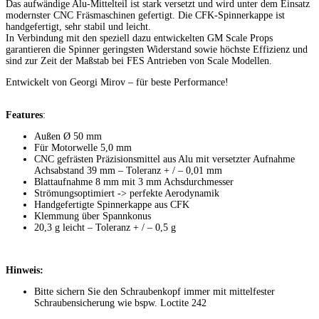
Das aufwändige Alu-Mittelteil ist stark versetzt und wird unter dem Einsatz
modernster CNC Fräsmaschinen gefertigt. Die CFK-Spinnerkappe ist
handgefertigt, sehr stabil und leicht.
In Verbindung mit den speziell dazu entwickelten GM Scale Props
garantieren die Spinner geringsten Widerstand sowie höchste Effizienz und
sind zur Zeit der Maßstab bei FES Antrieben von Scale Modellen.
Entwickelt von Georgi Mirov – für beste Performance!
Features
:
Außen Ø 50 mm
Für Motorwelle 5,0 mm
CNC gefrästen Präzisionsmittel aus Alu mit versetzter Aufnahme
Achsabstand 39 mm – Toleranz + / – 0,01 mm
Blattaufnahme 8 mm mit 3 mm Achsdurchmesser
Strömungsoptimiert -> perfekte Aerodynamik
Handgefertigte Spinnerkappe aus CFK
Klemmung über Spannkonus
20,3 g leicht – Toleranz + / – 0,5 g
Hinweis:
Bitte sichern Sie den Schraubenkopf immer mit mittelfester
Schraubensicherung wie bspw. Loctite 242