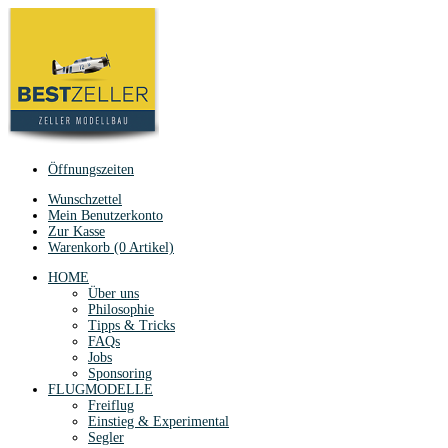
Öffnungszeiten
Wunschzettel
Mein Benutzerkonto
Zur Kasse
Warenkorb (0 Artikel)
HOME
Über uns
Philosophie
Tipps & Tricks
FAQs
Jobs
Sponsoring
FLUGMODELLE
Freiflug
Einstieg & Experimental
Segler