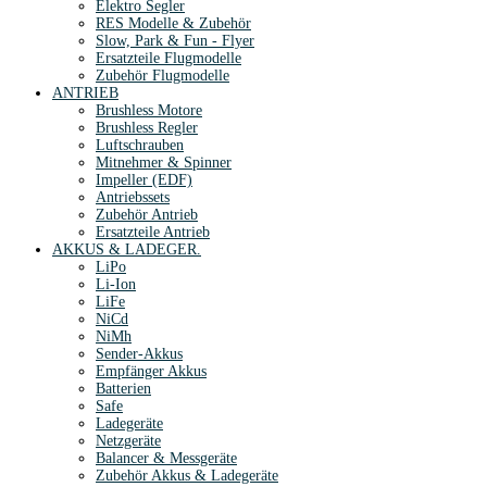
Elektro Segler
RES Modelle & Zubehör
Slow, Park & Fun - Flyer
Ersatzteile Flugmodelle
Zubehör Flugmodelle
ANTRIEB
Brushless Motore
Brushless Regler
Luftschrauben
Mitnehmer & Spinner
Impeller (EDF)
Antriebssets
Zubehör Antrieb
Ersatzteile Antrieb
AKKUS & LADEGER.
LiPo
Li-Ion
LiFe
NiCd
NiMh
Sender-Akkus
Empfänger Akkus
Batterien
Safe
Ladegeräte
Netzgeräte
Balancer & Messgeräte
Zubehör Akkus & Ladegeräte