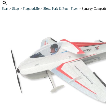
Start
>
Shop
>
Flugmodelle
>
Slow, Park & Fun - Flyer
> Synergy Compet