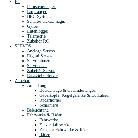
RC
Fernsteuerungen
Empfänger
BEC-Systeme
Schalter elektr./magn.
Gyros
Datenlogger
Telemetrie
Zubehör RC
SERVOS
Analoge Servos
Digital Servos
Servorahmen
Servohebel
Zubehör Servos
Ersatzteile Servos
Zubehör
Anlenkung
Bowdenzüge & Gewindestangen
Gabelköpfe, Kugelgelenke & Löthülsen
Ruderhörner
Scharniere
Beleuchtung
Fahrwerke & Räder
Fahrwerke
Einziehfahrwerke
Zubehör Fahrwerke & Räder
Räder