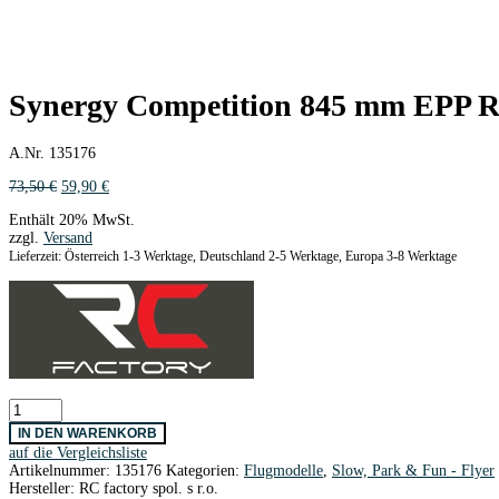
Synergy Competition 845 mm EP
A.Nr. 135176
Ursprünglicher
Aktueller
73,50
€
59,90
€
Preis
Preis
Enthält 20% MwSt.
war:
ist:
zzgl.
Versand
73,50 €
59,90 €.
Lieferzeit: Österreich 1-3 Werktage, Deutschland 2-5 Werktage, Europa 3-8 Werktage
Synergy
Competition
IN DEN WARENKORB
845
auf die Vergleichsliste
mm
Artikelnummer:
135176
Kategorien:
Flugmodelle
,
Slow, Park & Fun - Flyer
EPP
Hersteller:
RC factory spol. s r.o.
RC-