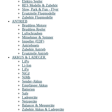
Elektro Segler
RES Modelle & Zubehör
Slow, Park & Fun - Flyer
Ersatzteile Flugmodelle
Zubehör Flugmodelle
ANTRIEB
Brushless Motore
Brushless Regler
Luftschrauben
Mitnehmer & Spinner
Impeller (EDF)
Antriebssets
Zubehör Antrieb
Ersatzteile Antrieb
AKKUS & LADEGER.
LiPo
Li-Ion
LiFe
NiCd
NiMh
Sender-Akkus
Empfänger Akkus
Batterien
Safe
Ladegeräte
Netzgeräte
Balancer & Messgeräte
Zubehör Akkus & Ladegeräte