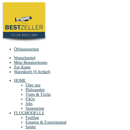
Öffnungszeiten
Wunschzettel
Mein Benutzerkonto
Zur Kasse
Warenkorb (0 Artikel)
HOME
Über uns
Philosophie
Tipps & Tricks
FAQs
Jobs
Sponsoring
FLUGMODELLE
Freiflug
Einstieg & Experimental
Segler