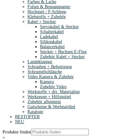
Farben & Lacke
Folien & Bespannpapier
Hochstart / F-Schlepp
Klebstoffe + Zubehör
Kabel + Stecker
Servokabel & Stecker
Schalterkabel
Ladekabel
Silikonkabel
Balancerkabel
Stecker + Buchsen E-Flug
Zubehör Kabel + Stecker
Landeklappen
Schrauben + Befestigung
Schrumpfschläuche
Video Kamera & Zubehör
Kamera
Zubehör Video
Werkstoffe + div. Materialien
Werkzeuge + Hilfsmittel
Zubehör allgemein
Gutscheine & Werbeartikel
Kataloge
BESTOFFER
NEU
Produkte finden
×