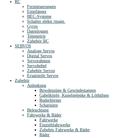
RC
Fernsteuerungen
Empfänger
BEC-Systeme
Schalter elektr./magn.
Gyros
Datenlogger
Telemetrie
Zubehör RC
SERVOS
Analoge Servos
Digital Servos
Servorahmen
Servohebel
Zubehör Servos
Ersatzteile Servos
Zubehör
Anlenkung
Bowdenzüge & Gewindestangen
Gabelköpfe, Kugelgelenke & Löthülsen
Ruderhörner
Scharniere
Beleuchtung
Fahrwerke & Räder
Fahrwerke
Einziehfahrwerke
Zubehör Fahrwerke & Räder
Räder