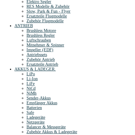
Elektro Segler
RES Modelle & Zubehör
Slow, Park & Fun - Flyer
Ersatzteile Flugmodelle
Zubehör Flugmodelle
ANTRIEB
Brushless Motore
Brushless Regler
Luftschrauben
Mitnehmer & Spinner
Impeller (EDF)
Antriebssets
Zubehör Antrieb
Ersatzteile Antrieb
AKKUS & LADEGER.
LiPo
Li-Ion
LiFe
NiCd
NiMh
Sender-Akkus
Empfänger Akkus
Batterien
Safe
Ladegeräte
Netzgeräte
Balancer & Messgeräte
Zubehör Akkus & Ladegeräte