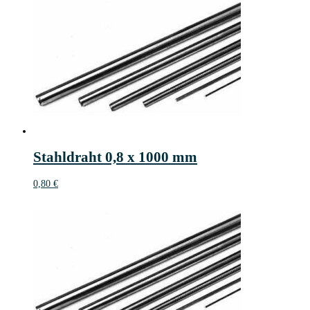
Stahldraht 0,8 x 1000 mm
0,80
€