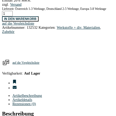
Enthält 20% MwSt.
zzgl.
Versand
Lieferzeit: Österreich 1-3 Werktage, Deutschland 2-5 Werktage, Europa 3-8 Werktage
Stahldraht
0,3
IN DEN WARENKORB
x
auf die Vergleichsliste
1000
Artikelnummer:
132532
Kategorien:
Werkstoffe + div. Materialien
,
mm
Zubehör
Menge
auf die Vergleichsliste
Verfügbarkeit:
Auf Lager
Artikelbeschreibung
Artikeldetails
Rezensionen (0)
Beschreibung