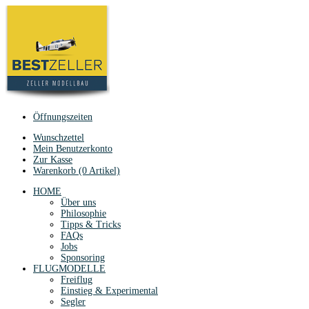
Öffnungszeiten
Wunschzettel
Mein Benutzerkonto
Zur Kasse
Warenkorb (0 Artikel)
HOME
Über uns
Philosophie
Tipps & Tricks
FAQs
Jobs
Sponsoring
FLUGMODELLE
Freiflug
Einstieg & Experimental
Segler