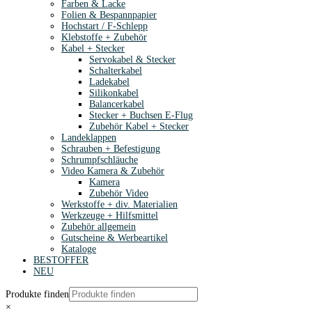
Farben & Lacke
Folien & Bespannpapier
Hochstart / F-Schlepp
Klebstoffe + Zubehör
Kabel + Stecker
Servokabel & Stecker
Schalterkabel
Ladekabel
Silikonkabel
Balancerkabel
Stecker + Buchsen E-Flug
Zubehör Kabel + Stecker
Landeklappen
Schrauben + Befestigung
Schrumpfschläuche
Video Kamera & Zubehör
Kamera
Zubehör Video
Werkstoffe + div. Materialien
Werkzeuge + Hilfsmittel
Zubehör allgemein
Gutscheine & Werbeartikel
Kataloge
BESTOFFER
NEU
Produkte finden
×