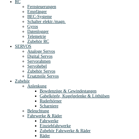
RC
Fernsteuerungen
Empfänger
BEC-Systeme
Schalter elektr./magn.
Gyros
Datenlogger
Telemetrie
Zubehör RC
SERVOS
Analoge Servos
Digital Servos
Servorahmen
Servohebel
Zubehör Servos
Ersatzteile Servos
Zubehör
Anlenkung
Bowdenzüge & Gewindestangen
Gabelköpfe, Kugelgelenke & Löthülsen
Ruderhörner
Scharniere
Beleuchtung
Fahrwerke & Räder
Fahrwerke
Einziehfahrwerke
Zubehör Fahrwerke & Räder
Räder