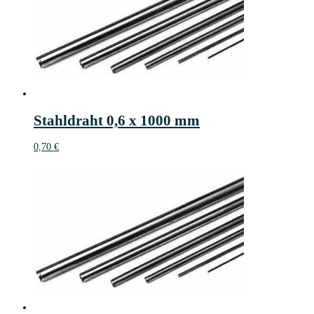
Stahldraht 0,6 x 1000 mm
0,70
€