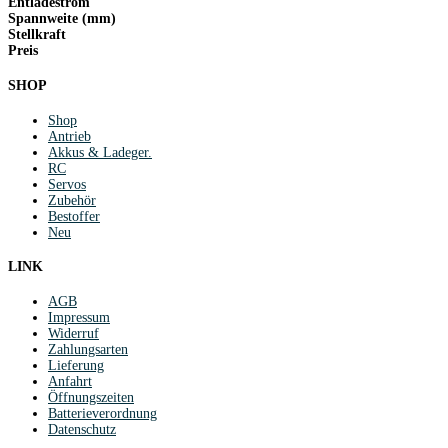
Entladestrom
Spannweite (mm)
Stellkraft
Preis
SHOP
Shop
Antrieb
Akkus & Ladeger.
RC
Servos
Zubehör
Bestoffer
Neu
LINK
AGB
Impressum
Widerruf
Zahlungsarten
Lieferung
Anfahrt
Öffnungszeiten
Batterieverordnung
Datenschutz