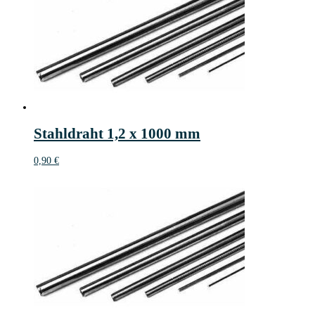
Stahldraht 1,2 x 1000 mm
0,90
€