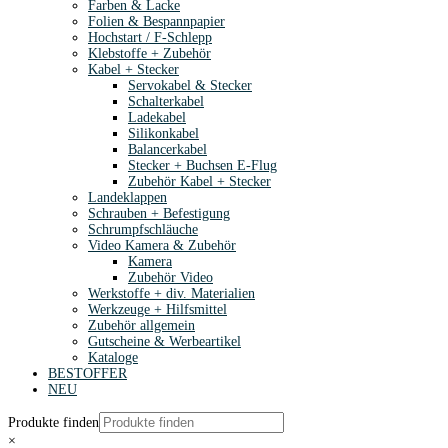
Farben & Lacke
Folien & Bespannpapier
Hochstart / F-Schlepp
Klebstoffe + Zubehör
Kabel + Stecker
Servokabel & Stecker
Schalterkabel
Ladekabel
Silikonkabel
Balancerkabel
Stecker + Buchsen E-Flug
Zubehör Kabel + Stecker
Landeklappen
Schrauben + Befestigung
Schrumpfschläuche
Video Kamera & Zubehör
Kamera
Zubehör Video
Werkstoffe + div. Materialien
Werkzeuge + Hilfsmittel
Zubehör allgemein
Gutscheine & Werbeartikel
Kataloge
BESTOFFER
NEU
Produkte finden
×