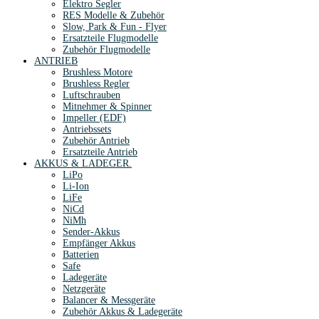
Elektro Segler
RES Modelle & Zubehör
Slow, Park & Fun - Flyer
Ersatzteile Flugmodelle
Zubehör Flugmodelle
ANTRIEB
Brushless Motore
Brushless Regler
Luftschrauben
Mitnehmer & Spinner
Impeller (EDF)
Antriebssets
Zubehör Antrieb
Ersatzteile Antrieb
AKKUS & LADEGER.
LiPo
Li-Ion
LiFe
NiCd
NiMh
Sender-Akkus
Empfänger Akkus
Batterien
Safe
Ladegeräte
Netzgeräte
Balancer & Messgeräte
Zubehör Akkus & Ladegeräte