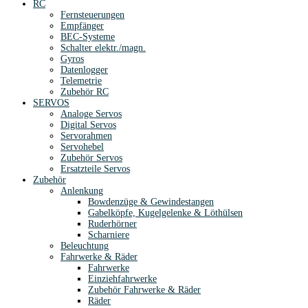
RC
Fernsteuerungen
Empfänger
BEC-Systeme
Schalter elektr./magn.
Gyros
Datenlogger
Telemetrie
Zubehör RC
SERVOS
Analoge Servos
Digital Servos
Servorahmen
Servohebel
Zubehör Servos
Ersatzteile Servos
Zubehör
Anlenkung
Bowdenzüge & Gewindestangen
Gabelköpfe, Kugelgelenke & Löthülsen
Ruderhörner
Scharniere
Beleuchtung
Fahrwerke & Räder
Fahrwerke
Einziehfahrwerke
Zubehör Fahrwerke & Räder
Räder