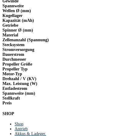
Gewinde
Spannweite
Wellen Ø (mm)
Kugellager
Kapazität (mAh)
Getriebe
Spinner Ø (mm)
Material
Zellenanzahl (Spannung)
Stecksystem
Stromversorgung
Dauerstrom
Durchmesser
Propeller Größe
Propeller Typ
Motor-Typ
Drehzahl / V (KV)
Max. Leistung (W)
Entladestrom
Spannweite (mm)
Stellkraft
Preis
SHOP
Shop
Antrieb
Akkus & Ladeger.