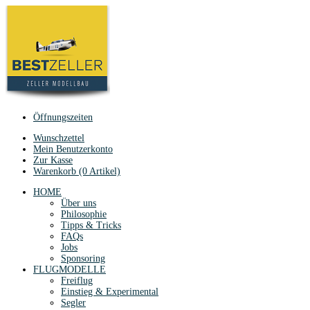
Öffnungszeiten
Wunschzettel
Mein Benutzerkonto
Zur Kasse
Warenkorb (0 Artikel)
HOME
Über uns
Philosophie
Tipps & Tricks
FAQs
Jobs
Sponsoring
FLUGMODELLE
Freiflug
Einstieg & Experimental
Segler