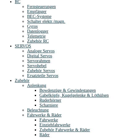
RC
Fernsteuerungen
Empfänger
BEC-Systeme
Schalter elektr./magn.
Gyros
Datenlogger
Telemetrie
Zubehör RC
SERVOS
Analoge Servos
Digital Servos
Servorahmen
Servohebel
Zubehör Servos
Ersatzteile Servos
Zubehör
Anlenkung
Bowdenzüge & Gewindestangen
Gabelköpfe, Kugelgelenke & Löthülsen
Ruderhörner
Scharniere
Beleuchtung
Fahrwerke & Räder
Fahrwerke
Einziehfahrwerke
Zubehör Fahrwerke & Räder
Räder