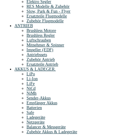
Elektro Segler
RES Modelle & Zubehör
Slow, Park & Fun - Flyer
Ersatzteile Flugmodelle
Zubehör Flugmodelle
ANTRIEB
Brushless Motore
Brushless Regler
Luftschrauben
Mitnehmer & Spinner
Impeller (EDF)
Antriebssets
Zubehör Antrieb
Ersatzteile Antrieb
AKKUS & LADEGER.
LiPo
Li-Ion
LiFe
NiCd
NiMh
Sender-Akkus
Empfänger Akkus
Batterien
Safe
Ladegeräte
Netzgeräte
Balancer & Messgeräte
Zubehör Akkus & Ladegeräte