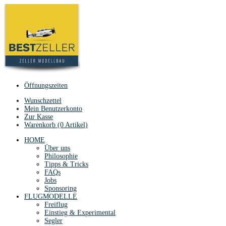
Öffnungszeiten
Wunschzettel
Mein Benutzerkonto
Zur Kasse
Warenkorb (0 Artikel)
HOME
Über uns
Philosophie
Tipps & Tricks
FAQs
Jobs
Sponsoring
FLUGMODELLE
Freiflug
Einstieg & Experimental
Segler