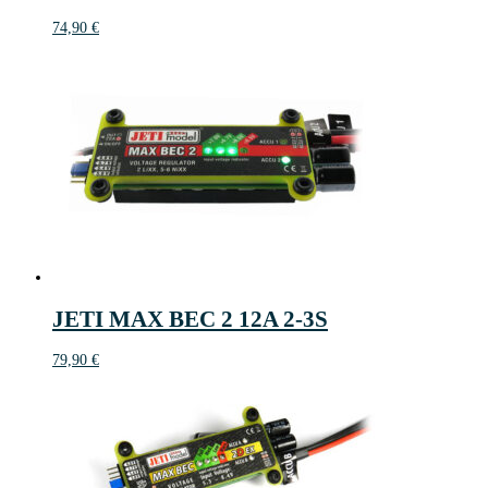
74,90
€
JETI MAX BEC 2 12A 2-3S
79,90
€