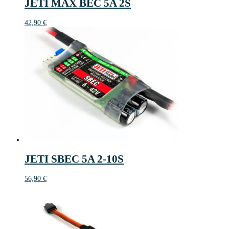
JETI MAX BEC 5A 2S
42,90
€
JETI SBEC 5A 2-10S
56,90
€