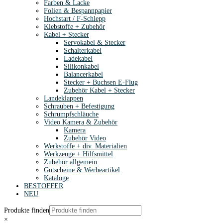
Farben & Lacke
Folien & Bespannpapier
Hochstart / F-Schlepp
Klebstoffe + Zubehör
Kabel + Stecker
Servokabel & Stecker
Schalterkabel
Ladekabel
Silikonkabel
Balancerkabel
Stecker + Buchsen E-Flug
Zubehör Kabel + Stecker
Landeklappen
Schrauben + Befestigung
Schrumpfschläuche
Video Kamera & Zubehör
Kamera
Zubehör Video
Werkstoffe + div. Materialien
Werkzeuge + Hilfsmittel
Zubehör allgemein
Gutscheine & Werbeartikel
Kataloge
BESTOFFER
NEU
Produkte finden
×