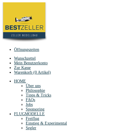
Öffnungszeiten
Wunschzettel
Mein Benutzerkonto
Zur Kasse
Warenkorb (0 Artikel)
HOME
Über uns
Philosophie
Tipps & Tricks
FAQs
Jobs
Sponsoring
FLUGMODELLE
Freiflug
Einstieg & Experimental
Segler