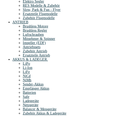
Elektro Segler
RES Modelle & Zubehör
Slow, Park & Fun - Flyer
Ersatzteile Flugmodelle
Zubehör Flugmodelle
ANTRIEB
Brushless Motore
Brushless Regler
Luftschrauben
Mitnehmer & Spinner
Impeller (EDF)
Antriebssets
Zubehör Antrieb
Ersatzteile Antrieb
AKKUS & LADEGER.
LiPo
Li-Ion
LiFe
NiCd
NiMh
Sender-Akkus
Empfänger Akkus
Batterien
Safe
Ladegeräte
Netzgeräte
Balancer & Messgeräte
Zubehör Akkus & Ladegeräte