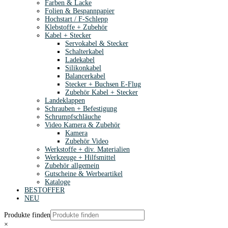
Farben & Lacke
Folien & Bespannpapier
Hochstart / F-Schlepp
Klebstoffe + Zubehör
Kabel + Stecker
Servokabel & Stecker
Schalterkabel
Ladekabel
Silikonkabel
Balancerkabel
Stecker + Buchsen E-Flug
Zubehör Kabel + Stecker
Landeklappen
Schrauben + Befestigung
Schrumpfschläuche
Video Kamera & Zubehör
Kamera
Zubehör Video
Werkstoffe + div. Materialien
Werkzeuge + Hilfsmittel
Zubehör allgemein
Gutscheine & Werbeartikel
Kataloge
BESTOFFER
NEU
Produkte finden
×