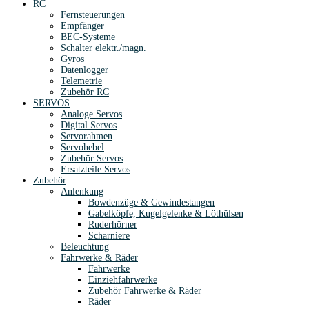
RC
Fernsteuerungen
Empfänger
BEC-Systeme
Schalter elektr./magn.
Gyros
Datenlogger
Telemetrie
Zubehör RC
SERVOS
Analoge Servos
Digital Servos
Servorahmen
Servohebel
Zubehör Servos
Ersatzteile Servos
Zubehör
Anlenkung
Bowdenzüge & Gewindestangen
Gabelköpfe, Kugelgelenke & Löthülsen
Ruderhörner
Scharniere
Beleuchtung
Fahrwerke & Räder
Fahrwerke
Einziehfahrwerke
Zubehör Fahrwerke & Räder
Räder