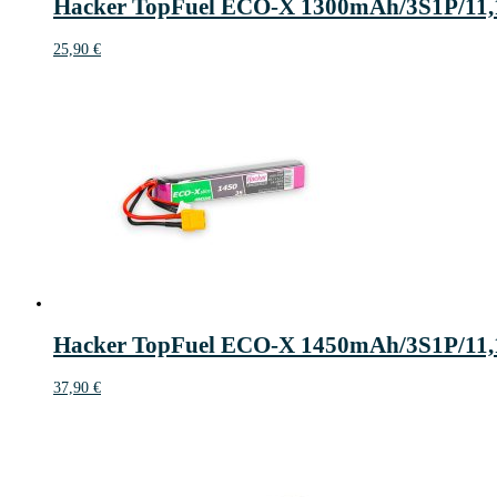
Hacker TopFuel ECO-X 1300mAh/3S1P/1
25,90
€
Hacker TopFuel ECO-X 1450mAh/3S1P/11
37,90
€