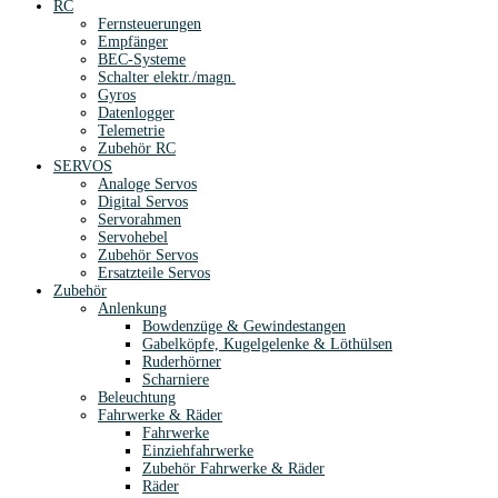
RC
Fernsteuerungen
Empfänger
BEC-Systeme
Schalter elektr./magn.
Gyros
Datenlogger
Telemetrie
Zubehör RC
SERVOS
Analoge Servos
Digital Servos
Servorahmen
Servohebel
Zubehör Servos
Ersatzteile Servos
Zubehör
Anlenkung
Bowdenzüge & Gewindestangen
Gabelköpfe, Kugelgelenke & Löthülsen
Ruderhörner
Scharniere
Beleuchtung
Fahrwerke & Räder
Fahrwerke
Einziehfahrwerke
Zubehör Fahrwerke & Räder
Räder