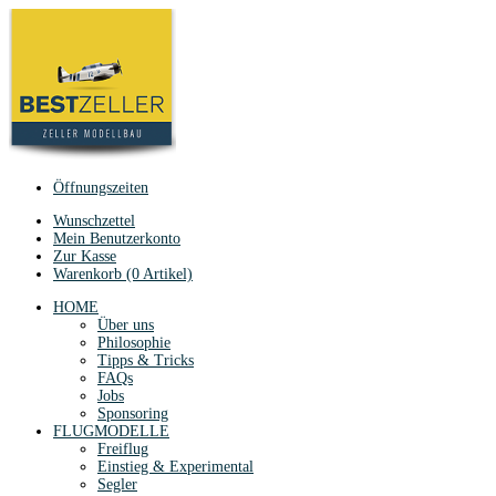
Öffnungszeiten
Wunschzettel
Mein Benutzerkonto
Zur Kasse
Warenkorb (0 Artikel)
HOME
Über uns
Philosophie
Tipps & Tricks
FAQs
Jobs
Sponsoring
FLUGMODELLE
Freiflug
Einstieg & Experimental
Segler