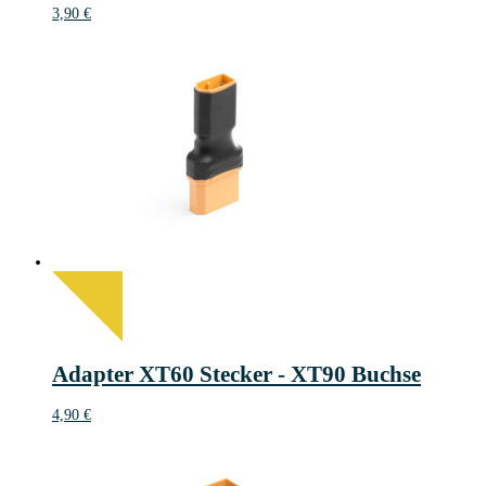
3,90
€
Adapter XT60 Stecker - XT90 Buchse
4,90
€