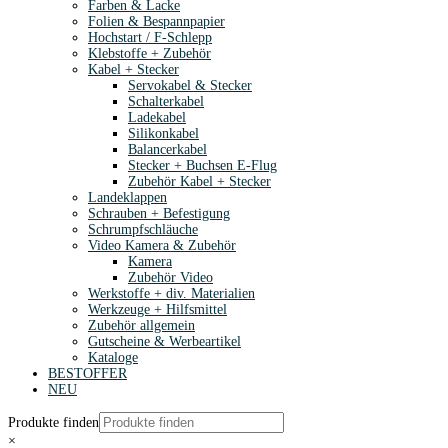
Farben & Lacke
Folien & Bespannpapier
Hochstart / F-Schlepp
Klebstoffe + Zubehör
Kabel + Stecker
Servokabel & Stecker
Schalterkabel
Ladekabel
Silikonkabel
Balancerkabel
Stecker + Buchsen E-Flug
Zubehör Kabel + Stecker
Landeklappen
Schrauben + Befestigung
Schrumpfschläuche
Video Kamera & Zubehör
Kamera
Zubehör Video
Werkstoffe + div. Materialien
Werkzeuge + Hilfsmittel
Zubehör allgemein
Gutscheine & Werbeartikel
Kataloge
BESTOFFER
NEU
Produkte finden
×