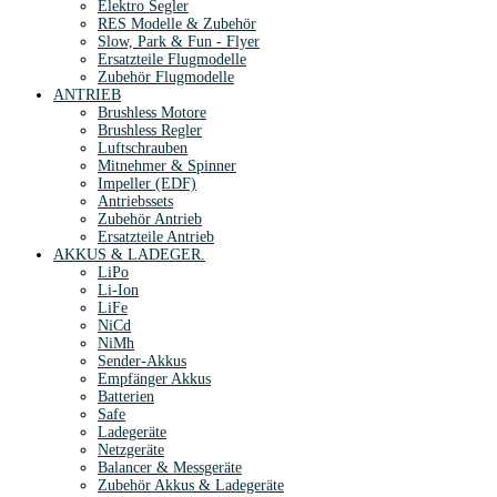
Elektro Segler
RES Modelle & Zubehör
Slow, Park & Fun - Flyer
Ersatzteile Flugmodelle
Zubehör Flugmodelle
ANTRIEB
Brushless Motore
Brushless Regler
Luftschrauben
Mitnehmer & Spinner
Impeller (EDF)
Antriebssets
Zubehör Antrieb
Ersatzteile Antrieb
AKKUS & LADEGER.
LiPo
Li-Ion
LiFe
NiCd
NiMh
Sender-Akkus
Empfänger Akkus
Batterien
Safe
Ladegeräte
Netzgeräte
Balancer & Messgeräte
Zubehör Akkus & Ladegeräte