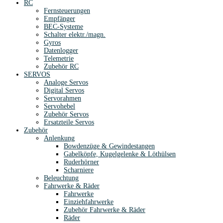
RC
Fernsteuerungen
Empfänger
BEC-Systeme
Schalter elektr./magn.
Gyros
Datenlogger
Telemetrie
Zubehör RC
SERVOS
Analoge Servos
Digital Servos
Servorahmen
Servohebel
Zubehör Servos
Ersatzteile Servos
Zubehör
Anlenkung
Bowdenzüge & Gewindestangen
Gabelköpfe, Kugelgelenke & Löthülsen
Ruderhörner
Scharniere
Beleuchtung
Fahrwerke & Räder
Fahrwerke
Einziehfahrwerke
Zubehör Fahrwerke & Räder
Räder