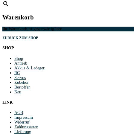
Warenkorb
Ihr Warenkorb ist gegenwärtig leer.
ZURÜCK ZUM SHOP
SHOP
Shop
Antrieb
Akkus & Ladeger.
RC
Servos
Zubehör
Bestoffer
Neu
LINK
AGB
Impressum
Widerruf
Zahlungsarten
Lieferung