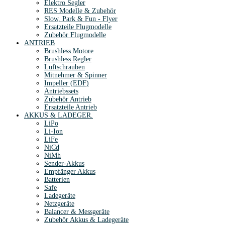
Elektro Segler
RES Modelle & Zubehör
Slow, Park & Fun - Flyer
Ersatzteile Flugmodelle
Zubehör Flugmodelle
ANTRIEB
Brushless Motore
Brushless Regler
Luftschrauben
Mitnehmer & Spinner
Impeller (EDF)
Antriebssets
Zubehör Antrieb
Ersatzteile Antrieb
AKKUS & LADEGER.
LiPo
Li-Ion
LiFe
NiCd
NiMh
Sender-Akkus
Empfänger Akkus
Batterien
Safe
Ladegeräte
Netzgeräte
Balancer & Messgeräte
Zubehör Akkus & Ladegeräte