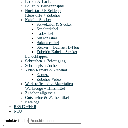
Farben & Lacke
Folien & Bespannpapier
Hochstart / F-Schlepp
Klebstoffe + Zubehör
Kabel + Stecker
Servokabel & Stecker
Schalterkabel
Ladekabel
Silikonkabel
Balancerkabel
Stecker + Buchsen E-Flug
Zubehör Kabel + Stecker
Landeklappen
Schrauben + Befestigung
Schrumpfschläuche
Video Kamera & Zubehör
Kamera
Zubehör Video
Werkstoffe + div. Materialien
Werkzeuge + Hilfsmittel
Zubehör allgemein
Gutscheine & Werbeartikel
Kataloge
BESTOFFER
NEU
Produkte finden
×