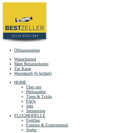
Öffnungszeiten
Wunschzettel
Mein Benutzerkonto
Zur Kasse
Warenkorb (0 Artikel)
HOME
Über uns
Philosophie
Tipps & Tricks
FAQs
Jobs
Sponsoring
FLUGMODELLE
Freiflug
Einstieg & Experimental
Segler