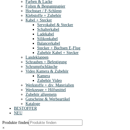
Farben & Lacke
Folien & Bespannpapier
Hochstart / F-Schlepp
Klebstoffe + Zubehör
Kabel + Stecker
Servokabel & Stecker
Schalterkabel
Ladekabel
Silikonkabel
Balancerkabel
Stecker + Buchsen E-Flug
Zubehör Kabel + Stecker
Landeklappen
Schrauben + Befestigung
Schrumpfschläuche
Video Kamera & Zubehör
Kamera
Zubehör Video
Werkstoffe + div. Materialien
Werkzeuge + Hilfsmittel
Zubehör allgemein
Gutscheine & Werbeartikel
Kataloge
BESTOFFER
NEU
Produkte finden
×