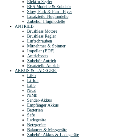
Elektro Segler
RES Modelle & Zubehör
Slow, Park & Fun - Flyer
Ersatzteile Flugmodelle
Zubehör Flugmodelle
ANTRIEB
Brushless Motore
Brushless Regler
Luftschrauben
Mitnehmer & Spinner
Impeller (EDF)
Antriebssets
Zubehör Antrieb
Ersatzteile Antrieb
AKKUS & LADEGER.
LiPo
Li-Ion
LiFe
NiCd
NiMh
Sender-Akkus
Empfänger Akkus
Batterien
Safe
Ladegeräte
Netzgeräte
Balancer & Messgeräte
Zubehör Akkus & Ladegeräte