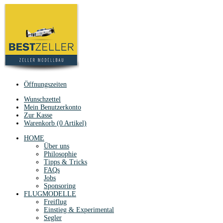
Öffnungszeiten
Wunschzettel
Mein Benutzerkonto
Zur Kasse
Warenkorb (0 Artikel)
HOME
Über uns
Philosophie
Tipps & Tricks
FAQs
Jobs
Sponsoring
FLUGMODELLE
Freiflug
Einstieg & Experimental
Segler