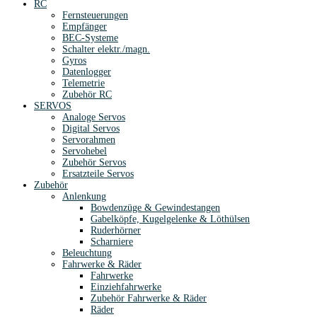
RC
Fernsteuerungen
Empfänger
BEC-Systeme
Schalter elektr./magn.
Gyros
Datenlogger
Telemetrie
Zubehör RC
SERVOS
Analoge Servos
Digital Servos
Servorahmen
Servohebel
Zubehör Servos
Ersatzteile Servos
Zubehör
Anlenkung
Bowdenzüge & Gewindestangen
Gabelköpfe, Kugelgelenke & Löthülsen
Ruderhörner
Scharniere
Beleuchtung
Fahrwerke & Räder
Fahrwerke
Einziehfahrwerke
Zubehör Fahrwerke & Räder
Räder