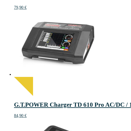
79,90
€
G.T.POWER Charger TD 610 Pro AC/DC / 1
84,90
€