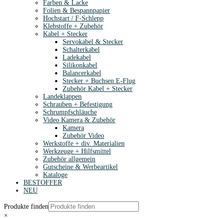
Farben & Lacke
Folien & Bespannpapier
Hochstart / F-Schlepp
Klebstoffe + Zubehör
Kabel + Stecker
Servokabel & Stecker
Schalterkabel
Ladekabel
Silikonkabel
Balancerkabel
Stecker + Buchsen E-Flug
Zubehör Kabel + Stecker
Landeklappen
Schrauben + Befestigung
Schrumpfschläuche
Video Kamera & Zubehör
Kamera
Zubehör Video
Werkstoffe + div. Materialien
Werkzeuge + Hilfsmittel
Zubehör allgemein
Gutscheine & Werbeartikel
Kataloge
BESTOFFER
NEU
Produkte finden
×