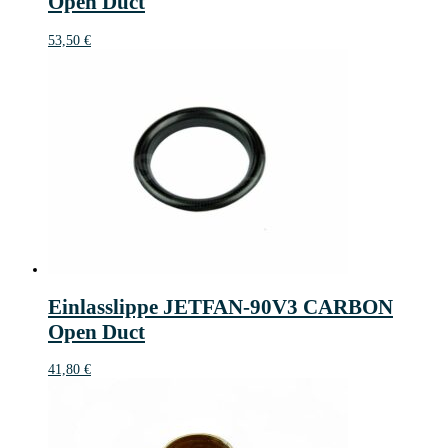
Open Duct
53,50
€
Einlasslippe JETFAN-90V3 CARBON
Open Duct
41,80
€