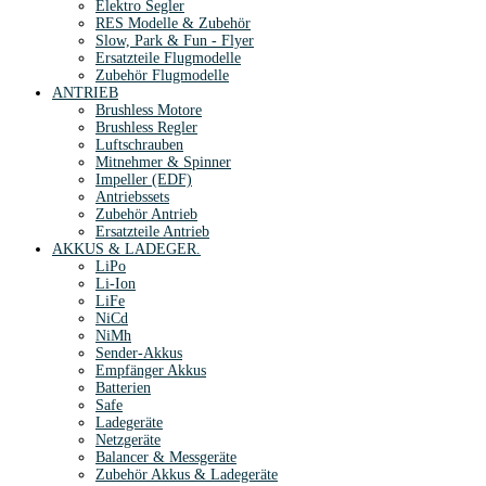
Elektro Segler
RES Modelle & Zubehör
Slow, Park & Fun - Flyer
Ersatzteile Flugmodelle
Zubehör Flugmodelle
ANTRIEB
Brushless Motore
Brushless Regler
Luftschrauben
Mitnehmer & Spinner
Impeller (EDF)
Antriebssets
Zubehör Antrieb
Ersatzteile Antrieb
AKKUS & LADEGER.
LiPo
Li-Ion
LiFe
NiCd
NiMh
Sender-Akkus
Empfänger Akkus
Batterien
Safe
Ladegeräte
Netzgeräte
Balancer & Messgeräte
Zubehör Akkus & Ladegeräte