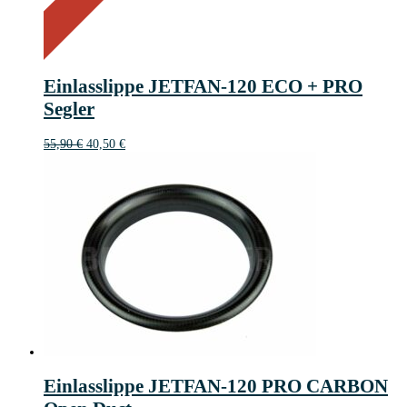
Sale!
28%
%
Save 15 €
Off
28
15€
15
Einlasslippe JETFAN-120 ECO + PRO
€
Segler
Ursprünglicher
Aktueller
55,90
€
40,50
€
Preis
Preis
war:
ist:
55,90 €
40,50 €.
Einlasslippe JETFAN-120 PRO CARBON