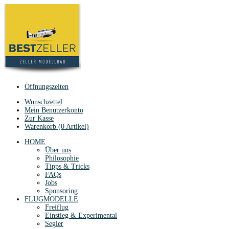
Öffnungszeiten
Wunschzettel
Mein Benutzerkonto
Zur Kasse
Warenkorb (0 Artikel)
HOME
Über uns
Philosophie
Tipps & Tricks
FAQs
Jobs
Sponsoring
FLUGMODELLE
Freiflug
Einstieg & Experimental
Segler