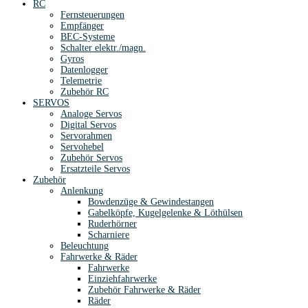
RC
Fernsteuerungen
Empfänger
BEC-Systeme
Schalter elektr./magn.
Gyros
Datenlogger
Telemetrie
Zubehör RC
SERVOS
Analoge Servos
Digital Servos
Servorahmen
Servohebel
Zubehör Servos
Ersatzteile Servos
Zubehör
Anlenkung
Bowdenzüge & Gewindestangen
Gabelköpfe, Kugelgelenke & Löthülsen
Ruderhörner
Scharniere
Beleuchtung
Fahrwerke & Räder
Fahrwerke
Einziehfahrwerke
Zubehör Fahrwerke & Räder
Räder