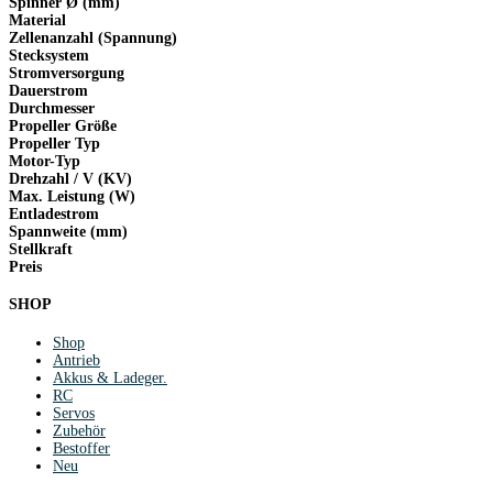
Spinner Ø (mm)
Material
Zellenanzahl (Spannung)
Stecksystem
Stromversorgung
Dauerstrom
Durchmesser
Propeller Größe
Propeller Typ
Motor-Typ
Drehzahl / V (KV)
Max. Leistung (W)
Entladestrom
Spannweite (mm)
Stellkraft
Preis
SHOP
Shop
Antrieb
Akkus & Ladeger.
RC
Servos
Zubehör
Bestoffer
Neu