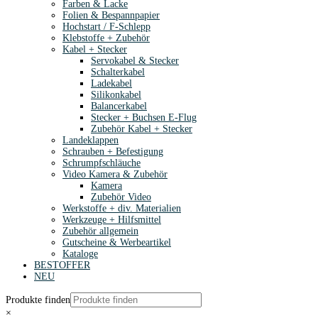
Farben & Lacke
Folien & Bespannpapier
Hochstart / F-Schlepp
Klebstoffe + Zubehör
Kabel + Stecker
Servokabel & Stecker
Schalterkabel
Ladekabel
Silikonkabel
Balancerkabel
Stecker + Buchsen E-Flug
Zubehör Kabel + Stecker
Landeklappen
Schrauben + Befestigung
Schrumpfschläuche
Video Kamera & Zubehör
Kamera
Zubehör Video
Werkstoffe + div. Materialien
Werkzeuge + Hilfsmittel
Zubehör allgemein
Gutscheine & Werbeartikel
Kataloge
BESTOFFER
NEU
Produkte finden
×