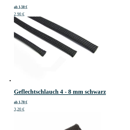
ab
1,50
€
2,90
€
Geflechtschlauch 4 - 8 mm schwarz
ab
1,70
€
3,20
€