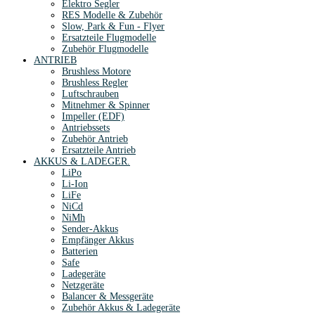
Elektro Segler
RES Modelle & Zubehör
Slow, Park & Fun - Flyer
Ersatzteile Flugmodelle
Zubehör Flugmodelle
ANTRIEB
Brushless Motore
Brushless Regler
Luftschrauben
Mitnehmer & Spinner
Impeller (EDF)
Antriebssets
Zubehör Antrieb
Ersatzteile Antrieb
AKKUS & LADEGER.
LiPo
Li-Ion
LiFe
NiCd
NiMh
Sender-Akkus
Empfänger Akkus
Batterien
Safe
Ladegeräte
Netzgeräte
Balancer & Messgeräte
Zubehör Akkus & Ladegeräte