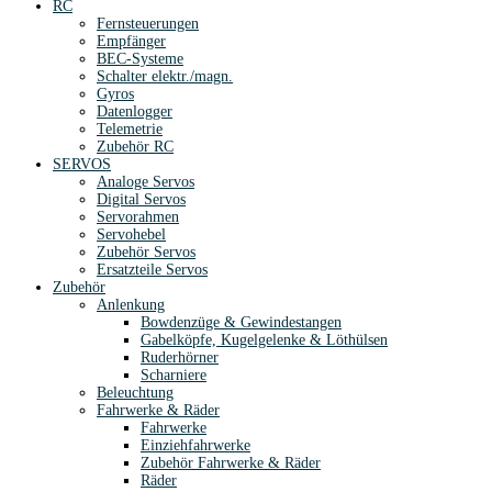
RC
Fernsteuerungen
Empfänger
BEC-Systeme
Schalter elektr./magn.
Gyros
Datenlogger
Telemetrie
Zubehör RC
SERVOS
Analoge Servos
Digital Servos
Servorahmen
Servohebel
Zubehör Servos
Ersatzteile Servos
Zubehör
Anlenkung
Bowdenzüge & Gewindestangen
Gabelköpfe, Kugelgelenke & Löthülsen
Ruderhörner
Scharniere
Beleuchtung
Fahrwerke & Räder
Fahrwerke
Einziehfahrwerke
Zubehör Fahrwerke & Räder
Räder