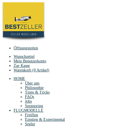
Öffnungszeiten
Wunschzettel
Mein Benutzerkonto
Zur Kasse
Warenkorb (0 Artikel)
HOME
Über uns
Philosophie
Tipps & Tricks
FAQs
Jobs
Sponsoring
FLUGMODELLE
Freiflug
Einstieg & Experimental
Segler