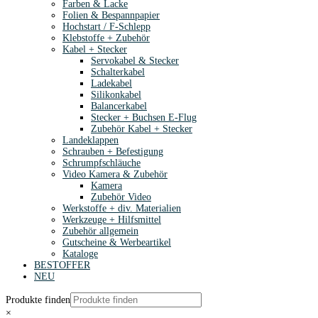
Farben & Lacke
Folien & Bespannpapier
Hochstart / F-Schlepp
Klebstoffe + Zubehör
Kabel + Stecker
Servokabel & Stecker
Schalterkabel
Ladekabel
Silikonkabel
Balancerkabel
Stecker + Buchsen E-Flug
Zubehör Kabel + Stecker
Landeklappen
Schrauben + Befestigung
Schrumpfschläuche
Video Kamera & Zubehör
Kamera
Zubehör Video
Werkstoffe + div. Materialien
Werkzeuge + Hilfsmittel
Zubehör allgemein
Gutscheine & Werbeartikel
Kataloge
BESTOFFER
NEU
Produkte finden
×