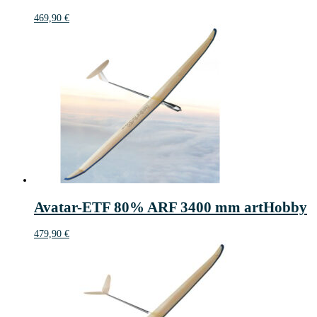
469,90
€
Avatar-ETF 80% ARF 3400 mm artHobby
479,90
€