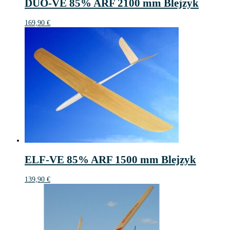
DUO-VE 85% ARF 2100 mm Blejzyk
169,90
€
ELF-VE 85% ARF 1500 mm Blejzyk
139,90
€