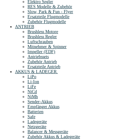
Elektro Segler
RES Modelle & Zubehör
Slow, Park & Fun - Flyer
Ersatzteile Flugmodelle
Zubehör Flugmodelle
ANTRIEB
Brushless Motore
Brushless Regler
Luftschrauben
Mitnehmer & Spinner
Impeller (EDF)
Antriebssets
Zubehör Antrieb
Ersatzteile Antrieb
AKKUS & LADEGER.
LiPo
Li-Ion
LiFe
NiCd
NiMh
Sender-Akkus
Empfänger Akkus
Batterien
Safe
Ladegeräte
Netzgeräte
Balancer & Messgeräte
Zubehör Akkus & Ladegeräte