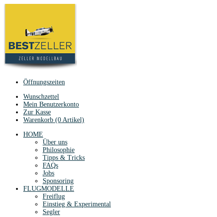
Öffnungszeiten
Wunschzettel
Mein Benutzerkonto
Zur Kasse
Warenkorb (0 Artikel)
HOME
Über uns
Philosophie
Tipps & Tricks
FAQs
Jobs
Sponsoring
FLUGMODELLE
Freiflug
Einstieg & Experimental
Segler