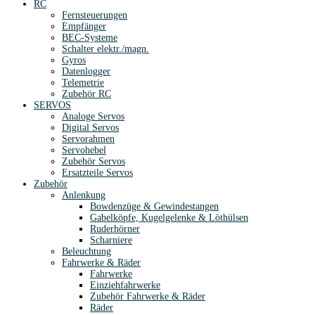
RC
Fernsteuerungen
Empfänger
BEC-Systeme
Schalter elektr./magn.
Gyros
Datenlogger
Telemetrie
Zubehör RC
SERVOS
Analoge Servos
Digital Servos
Servorahmen
Servohebel
Zubehör Servos
Ersatzteile Servos
Zubehör
Anlenkung
Bowdenzüge & Gewindestangen
Gabelköpfe, Kugelgelenke & Löthülsen
Ruderhörner
Scharniere
Beleuchtung
Fahrwerke & Räder
Fahrwerke
Einziehfahrwerke
Zubehör Fahrwerke & Räder
Räder