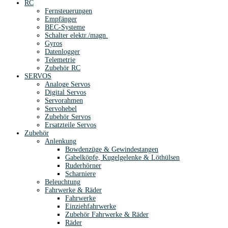
RC
Fernsteuerungen
Empfänger
BEC-Systeme
Schalter elektr./magn.
Gyros
Datenlogger
Telemetrie
Zubehör RC
SERVOS
Analoge Servos
Digital Servos
Servorahmen
Servohebel
Zubehör Servos
Ersatzteile Servos
Zubehör
Anlenkung
Bowdenzüge & Gewindestangen
Gabelköpfe, Kugelgelenke & Löthülsen
Ruderhörner
Scharniere
Beleuchtung
Fahrwerke & Räder
Fahrwerke
Einziehfahrwerke
Zubehör Fahrwerke & Räder
Räder