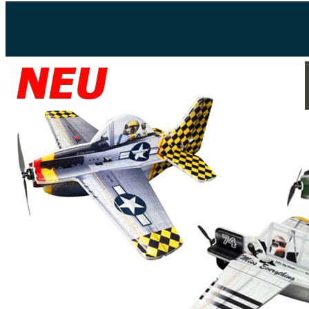
NoBo
KLICKS