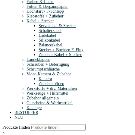
Farben & Lacke
Folien & Bespannpapier
Hochstart / F-Schlepp
Klebstoffe + Zubehör
Kabel + Stecker
Servokabel & Stecker
Schalterkabel
Ladekabel
Silikonkabel
Balancerkabel
Stecker + Buchsen E-Flug
Zubehör Kabel + Stecker
Landeklappen
Schrauben + Befestigung
Schrumpfschläuche
Video Kamera & Zubehör
Kamera
Zubehör Video
Werkstoffe + div. Materialien
Werkzeuge + Hilfsmittel
Zubehör allgemein
Gutscheine & Werbeartikel
Kataloge
BESTOFFER
NEU
Produkte finden
×