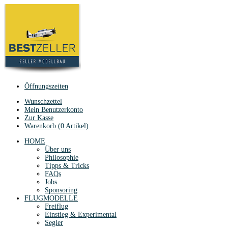
Öffnungszeiten
Wunschzettel
Mein Benutzerkonto
Zur Kasse
Warenkorb (0 Artikel)
HOME
Über uns
Philosophie
Tipps & Tricks
FAQs
Jobs
Sponsoring
FLUGMODELLE
Freiflug
Einstieg & Experimental
Segler