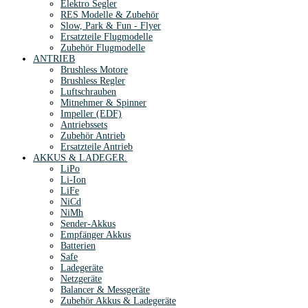
Elektro Segler
RES Modelle & Zubehör
Slow, Park & Fun - Flyer
Ersatzteile Flugmodelle
Zubehör Flugmodelle
ANTRIEB
Brushless Motore
Brushless Regler
Luftschrauben
Mitnehmer & Spinner
Impeller (EDF)
Antriebssets
Zubehör Antrieb
Ersatzteile Antrieb
AKKUS & LADEGER.
LiPo
Li-Ion
LiFe
NiCd
NiMh
Sender-Akkus
Empfänger Akkus
Batterien
Safe
Ladegeräte
Netzgeräte
Balancer & Messgeräte
Zubehör Akkus & Ladegeräte