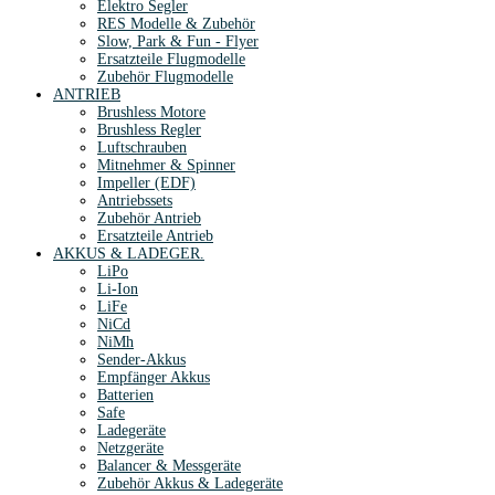
Elektro Segler
RES Modelle & Zubehör
Slow, Park & Fun - Flyer
Ersatzteile Flugmodelle
Zubehör Flugmodelle
ANTRIEB
Brushless Motore
Brushless Regler
Luftschrauben
Mitnehmer & Spinner
Impeller (EDF)
Antriebssets
Zubehör Antrieb
Ersatzteile Antrieb
AKKUS & LADEGER.
LiPo
Li-Ion
LiFe
NiCd
NiMh
Sender-Akkus
Empfänger Akkus
Batterien
Safe
Ladegeräte
Netzgeräte
Balancer & Messgeräte
Zubehör Akkus & Ladegeräte