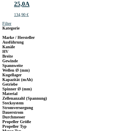
25,0A
134,90
€
Filter
Kategorie
Marke / Hersteller
Ausführung
Kanäle
HV
Breite
Gewinde
Spannweite
Wellen Ø (mm)
Kugellager
Kapazität (mAh)
Getriebe
Spinner Ø (mm)
Material
Zellenanzahl (Spannung)
Stecksystem
Stromversorgung
Dauerstrom
Durchmesser
Propeller Größe
Propeller Typ