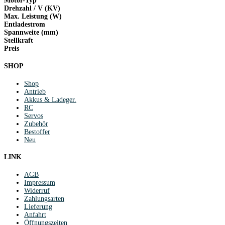
Motor-Typ
Drehzahl / V (KV)
Max. Leistung (W)
Entladestrom
Spannweite (mm)
Stellkraft
Preis
SHOP
Shop
Antrieb
Akkus & Ladeger.
RC
Servos
Zubehör
Bestoffer
Neu
LINK
AGB
Impressum
Widerruf
Zahlungsarten
Lieferung
Anfahrt
Öffnungszeiten