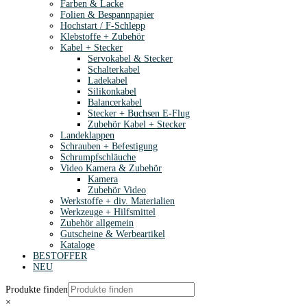
Farben & Lacke
Folien & Bespannpapier
Hochstart / F-Schlepp
Klebstoffe + Zubehör
Kabel + Stecker
Servokabel & Stecker
Schalterkabel
Ladekabel
Silikonkabel
Balancerkabel
Stecker + Buchsen E-Flug
Zubehör Kabel + Stecker
Landeklappen
Schrauben + Befestigung
Schrumpfschläuche
Video Kamera & Zubehör
Kamera
Zubehör Video
Werkstoffe + div. Materialien
Werkzeuge + Hilfsmittel
Zubehör allgemein
Gutscheine & Werbeartikel
Kataloge
BESTOFFER
NEU
Produkte finden
×