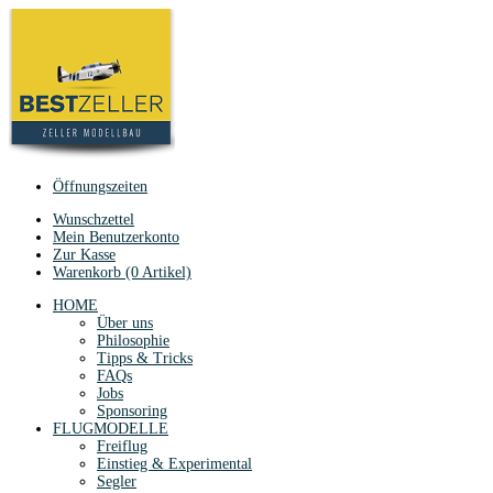
Öffnungszeiten
Wunschzettel
Mein Benutzerkonto
Zur Kasse
Warenkorb (0 Artikel)
HOME
Über uns
Philosophie
Tipps & Tricks
FAQs
Jobs
Sponsoring
FLUGMODELLE
Freiflug
Einstieg & Experimental
Segler