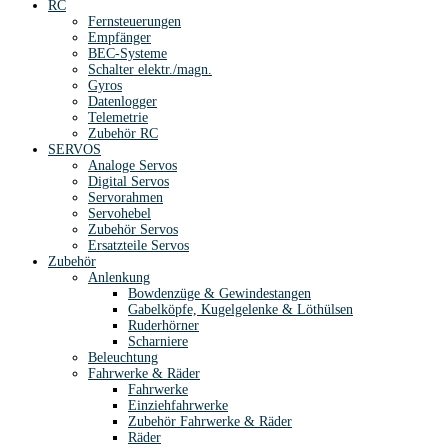
RC
Fernsteuerungen
Empfänger
BEC-Systeme
Schalter elektr./magn.
Gyros
Datenlogger
Telemetrie
Zubehör RC
SERVOS
Analoge Servos
Digital Servos
Servorahmen
Servohebel
Zubehör Servos
Ersatzteile Servos
Zubehör
Anlenkung
Bowdenzüge & Gewindestangen
Gabelköpfe, Kugelgelenke & Löthülsen
Ruderhörner
Scharniere
Beleuchtung
Fahrwerke & Räder
Fahrwerke
Einziehfahrwerke
Zubehör Fahrwerke & Räder
Räder