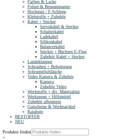
Farben & Lacke
Folien & Bespannpapier
Hochstart / F-Schlepp
Klebstoffe + Zubehör
Kabel + Stecker
Servokabel & Stecker
Schalterkabel
Ladekabel
Silikonkabel
Balancerkabel
Stecker + Buchsen E-Flug
Zubehör Kabel + Stecker
Landeklappen
Schrauben + Befestigung
Schrumpfschläuche
Video Kamera & Zubehör
Kamera
Zubehör Video
Werkstoffe + div. Materialien
Werkzeuge + Hilfsmittel
Zubehör allgemein
Gutscheine & Werbeartikel
Kataloge
BESTOFFER
NEU
Produkte finden
×