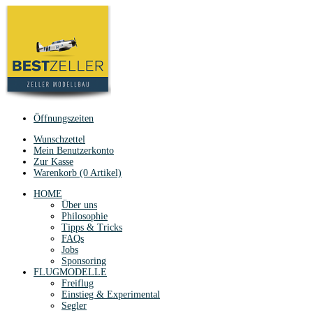
Öffnungszeiten
Wunschzettel
Mein Benutzerkonto
Zur Kasse
Warenkorb (0 Artikel)
HOME
Über uns
Philosophie
Tipps & Tricks
FAQs
Jobs
Sponsoring
FLUGMODELLE
Freiflug
Einstieg & Experimental
Segler