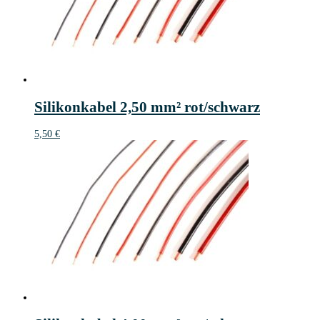
Silikonkabel 2,50 mm² rot/schwarz
5,50
€