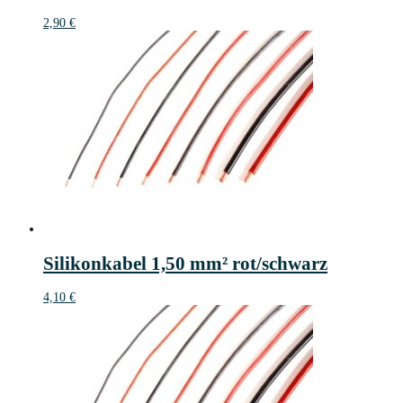
2,90
€
Silikonkabel 1,50 mm² rot/schwarz
4,10
€