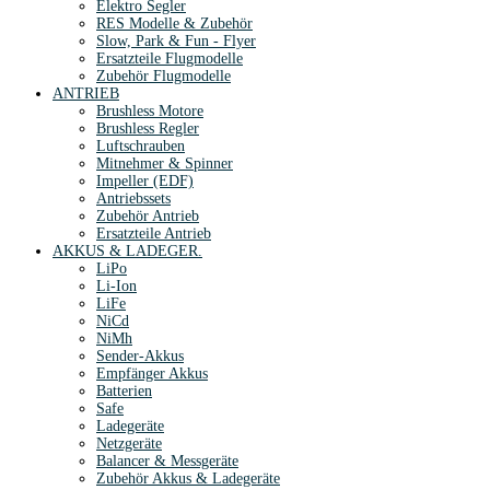
Elektro Segler
RES Modelle & Zubehör
Slow, Park & Fun - Flyer
Ersatzteile Flugmodelle
Zubehör Flugmodelle
ANTRIEB
Brushless Motore
Brushless Regler
Luftschrauben
Mitnehmer & Spinner
Impeller (EDF)
Antriebssets
Zubehör Antrieb
Ersatzteile Antrieb
AKKUS & LADEGER.
LiPo
Li-Ion
LiFe
NiCd
NiMh
Sender-Akkus
Empfänger Akkus
Batterien
Safe
Ladegeräte
Netzgeräte
Balancer & Messgeräte
Zubehör Akkus & Ladegeräte