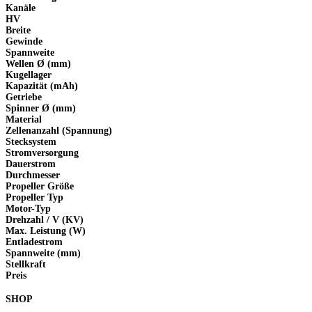
Kanäle
HV
Breite
Gewinde
Spannweite
Wellen Ø (mm)
Kugellager
Kapazität (mAh)
Getriebe
Spinner Ø (mm)
Material
Zellenanzahl (Spannung)
Stecksystem
Stromversorgung
Dauerstrom
Durchmesser
Propeller Größe
Propeller Typ
Motor-Typ
Drehzahl / V (KV)
Max. Leistung (W)
Entladestrom
Spannweite (mm)
Stellkraft
Preis
SHOP