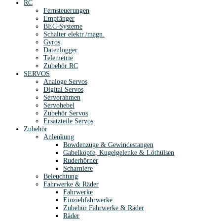
RC
Fernsteuerungen
Empfänger
BEC-Systeme
Schalter elektr./magn.
Gyros
Datenlogger
Telemetrie
Zubehör RC
SERVOS
Analoge Servos
Digital Servos
Servorahmen
Servohebel
Zubehör Servos
Ersatzteile Servos
Zubehör
Anlenkung
Bowdenzüge & Gewindestangen
Gabelköpfe, Kugelgelenke & Löthülsen
Ruderhörner
Scharniere
Beleuchtung
Fahrwerke & Räder
Fahrwerke
Einziehfahrwerke
Zubehör Fahrwerke & Räder
Räder