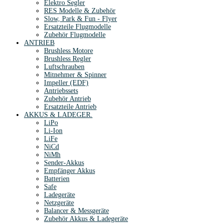
Elektro Segler
RES Modelle & Zubehör
Slow, Park & Fun - Flyer
Ersatzteile Flugmodelle
Zubehör Flugmodelle
ANTRIEB
Brushless Motore
Brushless Regler
Luftschrauben
Mitnehmer & Spinner
Impeller (EDF)
Antriebssets
Zubehör Antrieb
Ersatzteile Antrieb
AKKUS & LADEGER.
LiPo
Li-Ion
LiFe
NiCd
NiMh
Sender-Akkus
Empfänger Akkus
Batterien
Safe
Ladegeräte
Netzgeräte
Balancer & Messgeräte
Zubehör Akkus & Ladegeräte