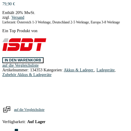
79,90
€
Enthält 20% MwSt.
zzgl.
Versand
Lieferzeit: Österreich 1-3 Werktage, Deutschland 2-5 Werktage, Europa 3-8 Werktage
Ein Top Produkt von
iSDT
IN DEN WARENKORB
FD200
auf die Vergleichsliste
Discharger
Artikelnummer:
134353
Kategorien:
Akkus & Ladeger.
,
Ladegeräte
,
7-
Zubehör Akkus & Ladegeräte
35V
/
200W
Menge
auf die Vergleichsliste
Verfügbarkeit:
Auf Lager