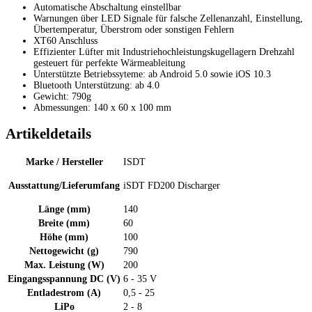
Automatische Abschaltung einstellbar
Warnungen über LED Signale für falsche Zellenanzahl, Einstellung,
Übertemperatur, Überstrom oder sonstigen Fehlern
XT60 Anschluss
Effizienter Lüfter mit Industriehochleistungskugellagern Drehzahl
gesteuert für perfekte Wärmeableitung
Unterstützte Betriebssyteme: ab Android 5.0 sowie iOS 10.3
Bluetooth Unterstützung: ab 4.0
Gewicht: 790g
Abmessungen: 140 x 60 x 100 mm
Artikeldetails
Marke / Hersteller
ISDT
Ausstattung/Lieferumfang
iSDT FD200 Discharger
Länge (mm)
140
Breite (mm)
60
Höhe (mm)
100
Nettogewicht (g)
790
Max. Leistung (W)
200
Eingangsspannung DC (V)
6 - 35 V
Entladestrom (A)
0,5 - 25
LiPo
2 - 8