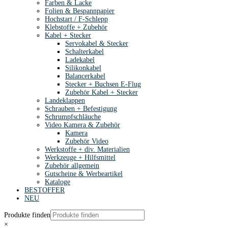
Farben & Lacke
Folien & Bespannpapier
Hochstart / F-Schlepp
Klebstoffe + Zubehör
Kabel + Stecker
Servokabel & Stecker
Schalterkabel
Ladekabel
Silikonkabel
Balancerkabel
Stecker + Buchsen E-Flug
Zubehör Kabel + Stecker
Landeklappen
Schrauben + Befestigung
Schrumpfschläuche
Video Kamera & Zubehör
Kamera
Zubehör Video
Werkstoffe + div. Materialien
Werkzeuge + Hilfsmittel
Zubehör allgemein
Gutscheine & Werbeartikel
Kataloge
BESTOFFER
NEU
Produkte finden
×