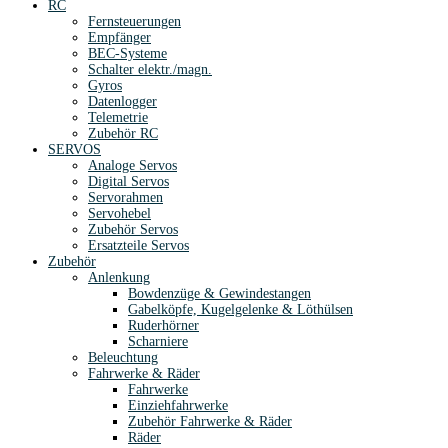
RC
Fernsteuerungen
Empfänger
BEC-Systeme
Schalter elektr./magn.
Gyros
Datenlogger
Telemetrie
Zubehör RC
SERVOS
Analoge Servos
Digital Servos
Servorahmen
Servohebel
Zubehör Servos
Ersatzteile Servos
Zubehör
Anlenkung
Bowdenzüge & Gewindestangen
Gabelköpfe, Kugelgelenke & Löthülsen
Ruderhörner
Scharniere
Beleuchtung
Fahrwerke & Räder
Fahrwerke
Einziehfahrwerke
Zubehör Fahrwerke & Räder
Räder