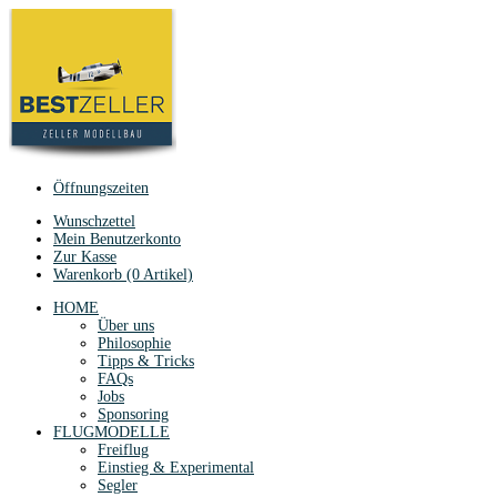
Öffnungszeiten
Wunschzettel
Mein Benutzerkonto
Zur Kasse
Warenkorb (0 Artikel)
HOME
Über uns
Philosophie
Tipps & Tricks
FAQs
Jobs
Sponsoring
FLUGMODELLE
Freiflug
Einstieg & Experimental
Segler