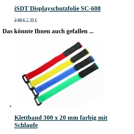
1
iSDT Displayschutzfolie SC-608
€
Ursprünglicher
Aktueller
2,90
€
2,30
€
Preis
Preis
war:
ist:
Das könnte Ihnen auch gefallen ...
2,90 €
2,30 €.
Klettband 300 x 20 mm farbig mit
Schlaufe