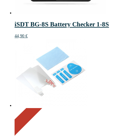
iSDT BG-8S Battery Checker 1-8S
44,90
€
On Sale
Sale!
21%
%
Off
Save 1 €
21
1€