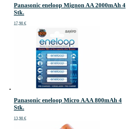
Panasonic eneloop Mignon AA 2000mAh 4
Stk.
17,90
€
Panasonic eneloop Micro AAA 800mAh 4
Stk.
13,90
€