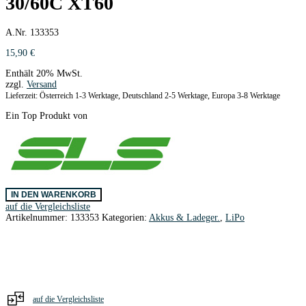
30/60C XT60
A.Nr. 133353
15,90
€
Enthält 20% MwSt.
zzgl.
Versand
Lieferzeit: Österreich 1-3 Werktage, Deutschland 2-5 Werktage, Europa 3-8 Werktage
Ein Top Produkt von
SLS
IN DEN WARENKORB
XTRON
auf die Vergleichsliste
1000mAh/3S1P/11,1V
Artikelnummer:
133353
Kategorien:
Akkus & Ladeger.
,
LiPo
30/60C
XT60
Menge
auf die Vergleichsliste