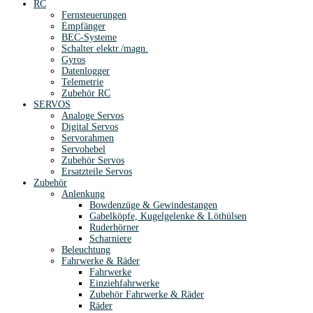
RC
Fernsteuerungen
Empfänger
BEC-Systeme
Schalter elektr./magn.
Gyros
Datenlogger
Telemetrie
Zubehör RC
SERVOS
Analoge Servos
Digital Servos
Servorahmen
Servohebel
Zubehör Servos
Ersatzteile Servos
Zubehör
Anlenkung
Bowdenzüge & Gewindestangen
Gabelköpfe, Kugelgelenke & Löthülsen
Ruderhörner
Scharniere
Beleuchtung
Fahrwerke & Räder
Fahrwerke
Einziehfahrwerke
Zubehör Fahrwerke & Räder
Räder