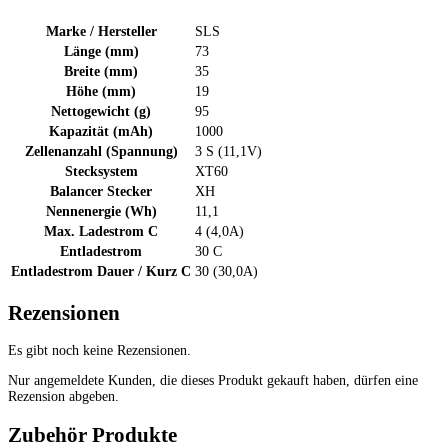
Marke / Hersteller
SLS
Länge (mm)
73
Breite (mm)
35
Höhe (mm)
19
Nettogewicht (g)
95
Kapazität (mAh)
1000
Zellenanzahl (Spannung)
3 S (11,1V)
Stecksystem
XT60
Balancer Stecker
XH
Nennenergie (Wh)
11,1
Max. Ladestrom C
4 (4,0A)
Entladestrom
30 C
Entladestrom Dauer / Kurz C
30 (30,0A)
Rezensionen
Es gibt noch keine Rezensionen.
Nur angemeldete Kunden, die dieses Produkt gekauft haben, dürfen eine
Rezension abgeben.
Zubehör Produkte