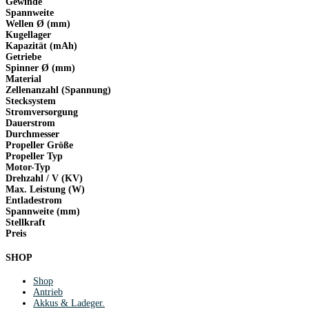
Gewinde
Spannweite
Wellen Ø (mm)
Kugellager
Kapazität (mAh)
Getriebe
Spinner Ø (mm)
Material
Zellenanzahl (Spannung)
Stecksystem
Stromversorgung
Dauerstrom
Durchmesser
Propeller Größe
Propeller Typ
Motor-Typ
Drehzahl / V (KV)
Max. Leistung (W)
Entladestrom
Spannweite (mm)
Stellkraft
Preis
SHOP
Shop
Antrieb
Akkus & Ladeger.