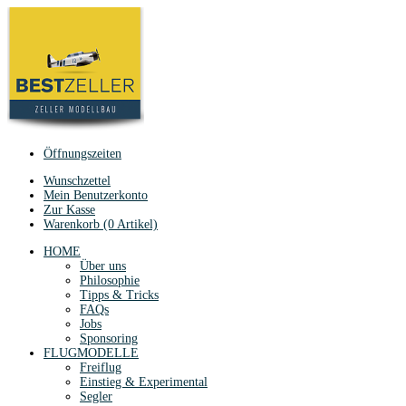
Öffnungszeiten
Wunschzettel
Mein Benutzerkonto
Zur Kasse
Warenkorb (0 Artikel)
HOME
Über uns
Philosophie
Tipps & Tricks
FAQs
Jobs
Sponsoring
FLUGMODELLE
Freiflug
Einstieg & Experimental
Segler