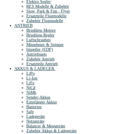
Elektro Segler
RES Modelle & Zubehör
Slow, Park & Fun - Flyer
Ersatzteile Flugmodelle
Zubehör Flugmodelle
ANTRIEB
Brushless Motore
Brushless Regler
Luftschrauben
Mitnehmer & Spinner
Impeller (EDF)
Antriebssets
Zubehör Antrieb
Ersatzteile Antrieb
AKKUS & LADEGER.
LiPo
Li-Ion
LiFe
NiCd
NiMh
Sender-Akkus
Empfänger Akkus
Batterien
Safe
Ladegeräte
Netzgeräte
Balancer & Messgeräte
Zubehör Akkus & Ladegeräte