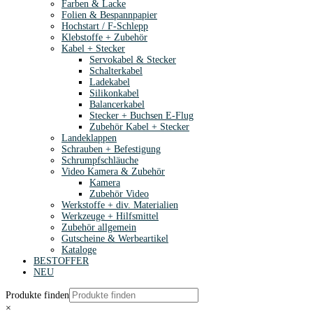
Farben & Lacke
Folien & Bespannpapier
Hochstart / F-Schlepp
Klebstoffe + Zubehör
Kabel + Stecker
Servokabel & Stecker
Schalterkabel
Ladekabel
Silikonkabel
Balancerkabel
Stecker + Buchsen E-Flug
Zubehör Kabel + Stecker
Landeklappen
Schrauben + Befestigung
Schrumpfschläuche
Video Kamera & Zubehör
Kamera
Zubehör Video
Werkstoffe + div. Materialien
Werkzeuge + Hilfsmittel
Zubehör allgemein
Gutscheine & Werbeartikel
Kataloge
BESTOFFER
NEU
Produkte finden
×