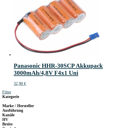
Panasonic HHR-30SCP Akkupack
3000mAh/4,8V F4x1 Uni
32,90
€
Filter
Kategorie
Marke / Hersteller
Ausführung
Kanäle
HV
Breite