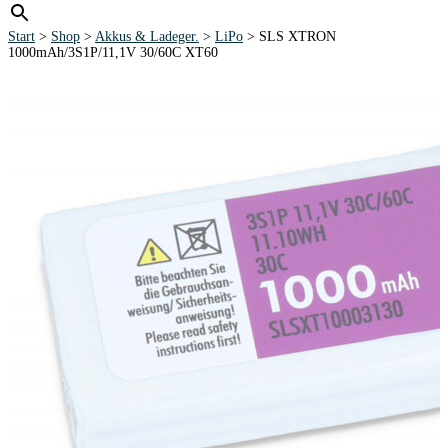
Start
>
Shop
>
Akkus & Ladeger.
>
LiPo
> SLS XTRON
1000mAh/3S1P/11,1V 30/60C XT60