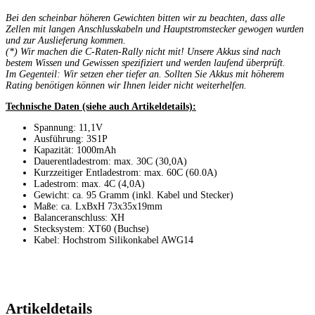
Bei den scheinbar höheren Gewichten bitten wir zu beachten, dass alle
Zellen mit langen Anschlusskabeln und Hauptstromstecker gewogen wurden
und zur Auslieferung kommen.
(*)
Wir machen die C-Raten-Rally nicht mit! Unsere Akkus sind nach
bestem Wissen und Gewissen spezifiziert und werden laufend überprüft.
Im Gegenteil: Wir setzen eher tiefer an. Sollten Sie Akkus mit höherem
Rating benötigen können wir Ihnen leider nicht weiterhelfen.
Technische Daten (siehe auch Artikeldetails):
Spannung: 11,1V
Ausführung: 3S1P
Kapazität: 1000mAh
Dauerentladestrom: max. 30C (30,0A)
Kurzzeitiger Entladestrom: max. 60C (60.0A)
Ladestrom: max. 4C (4,0A)
Gewicht: ca. 95 Gramm (inkl. Kabel und Stecker)
Maße: ca. LxBxH 73x35x19mm
Balanceranschluss: XH
Stecksystem: XT60 (Buchse)
Kabel: Hochstrom Silikonkabel AWG14
Artikeldetails