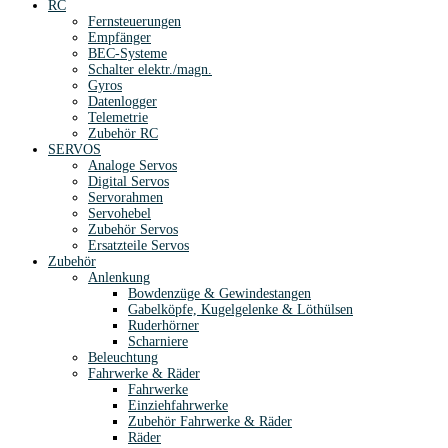
RC
Fernsteuerungen
Empfänger
BEC-Systeme
Schalter elektr./magn.
Gyros
Datenlogger
Telemetrie
Zubehör RC
SERVOS
Analoge Servos
Digital Servos
Servorahmen
Servohebel
Zubehör Servos
Ersatzteile Servos
Zubehör
Anlenkung
Bowdenzüge & Gewindestangen
Gabelköpfe, Kugelgelenke & Löthülsen
Ruderhörner
Scharniere
Beleuchtung
Fahrwerke & Räder
Fahrwerke
Einziehfahrwerke
Zubehör Fahrwerke & Räder
Räder