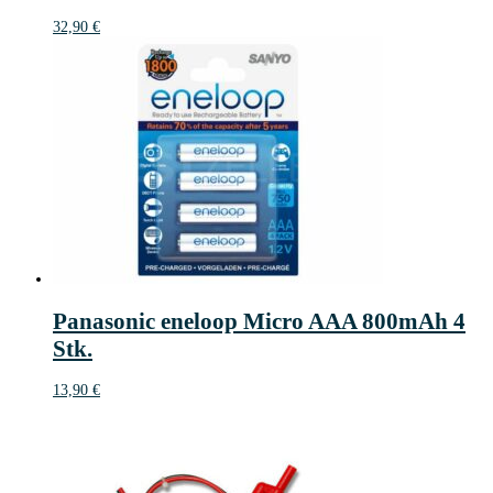
32,90
€
Panasonic eneloop Micro AAA 800mAh 4
Stk.
13,90
€