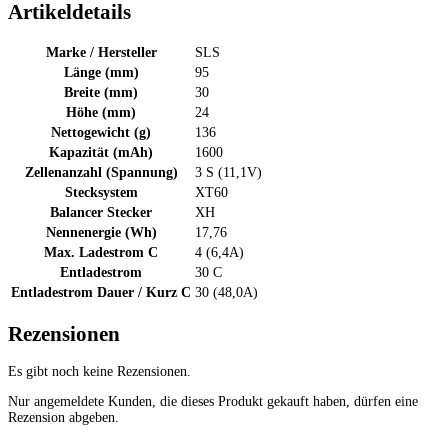
Artikeldetails
Marke / Hersteller
SLS
Länge (mm)
95
Breite (mm)
30
Höhe (mm)
24
Nettogewicht (g)
136
Kapazität (mAh)
1600
Zellenanzahl (Spannung)
3 S (11,1V)
Stecksystem
XT60
Balancer Stecker
XH
Nennenergie (Wh)
17,76
Max. Ladestrom C
4 (6,4A)
Entladestrom
30 C
Entladestrom Dauer / Kurz C
30 (48,0A)
Rezensionen
Es gibt noch keine Rezensionen.
Nur angemeldete Kunden, die dieses Produkt gekauft haben, dürfen eine
Rezension abgeben.