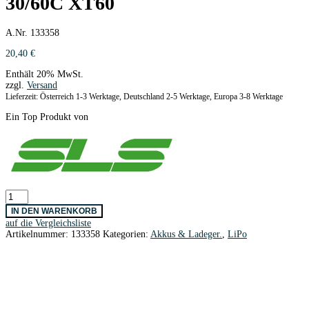
30/60C XT60
A.Nr. 133358
20,40
€
Enthält 20% MwSt.
zzgl.
Versand
Lieferzeit: Österreich 1-3 Werktage, Deutschland 2-5 Werktage, Europa 3-8 Werktage
Ein Top Produkt von
SLS
XTRON
IN DEN WARENKORB
1600mAh/3S1P/11,1V
auf die Vergleichsliste
30/60C
Artikelnummer:
133358
Kategorien:
Akkus & Ladeger.
,
LiPo
XT60
Menge