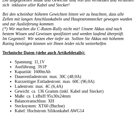
Die angegebenen Maße und Gewichte sind von uns vermessen und verstehen
sich inklusive aller Kabel und Stecker!
Bei den scheinbar höheren Gewichten bitten wir zu beachten, dass alle
Zellen mit langen Anschlusskabeln und Hauptstromstecker gewogen wurden
und zur Auslieferung kommen.
(*)
Wir machen die C-Raten-Rally nicht mit! Unsere Akkus sind nach
bestem Wissen und Gewissen spezifiziert und werden laufend überprüft.
Im Gegenteil: Wir setzen eher tiefer an. Sollten Sie Akkus mit höherem
Rating benötigen können wir Ihnen leider nicht weiterhelfen.
Technische Daten (siehe auch Artikeldetails):
Spannung: 11,1V
Ausführung: 3S1P
Kapazität: 1600mAh
Dauerentladestrom: max. 30C (48,0A)
Kurzzeitiger Entladestrom: max. 60C (96,0A)
Ladestrom: max. 4C (6,4A)
Gewicht: ca. 136 Gramm (inkl. Kabel und Stecker)
Maße: ca. LxBxH 95x30x24mm
Balanceranschluss: XH
Stecksystem: XT60 (Buchse)
Kabel: Hochstrom Silikonkabel AWG14