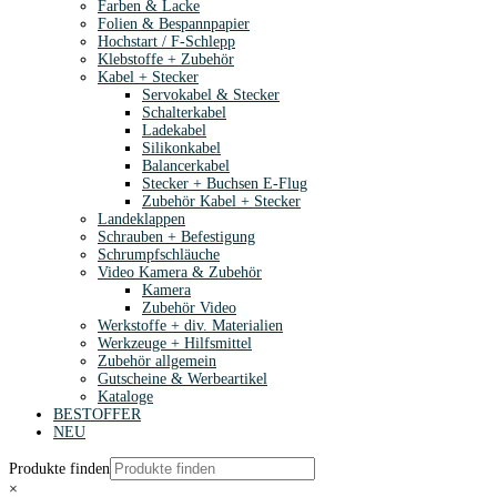
Farben & Lacke
Folien & Bespannpapier
Hochstart / F-Schlepp
Klebstoffe + Zubehör
Kabel + Stecker
Servokabel & Stecker
Schalterkabel
Ladekabel
Silikonkabel
Balancerkabel
Stecker + Buchsen E-Flug
Zubehör Kabel + Stecker
Landeklappen
Schrauben + Befestigung
Schrumpfschläuche
Video Kamera & Zubehör
Kamera
Zubehör Video
Werkstoffe + div. Materialien
Werkzeuge + Hilfsmittel
Zubehör allgemein
Gutscheine & Werbeartikel
Kataloge
BESTOFFER
NEU
Produkte finden
×