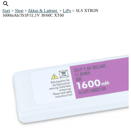
Start
>
Shop
>
Akkus & Ladeger.
>
LiPo
> SLS XTRON
1600mAh/3S1P/11,1V 30/60C XT60