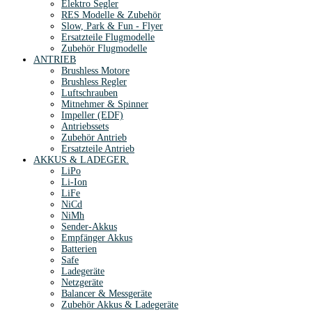
Elektro Segler
RES Modelle & Zubehör
Slow, Park & Fun - Flyer
Ersatzteile Flugmodelle
Zubehör Flugmodelle
ANTRIEB
Brushless Motore
Brushless Regler
Luftschrauben
Mitnehmer & Spinner
Impeller (EDF)
Antriebssets
Zubehör Antrieb
Ersatzteile Antrieb
AKKUS & LADEGER.
LiPo
Li-Ion
LiFe
NiCd
NiMh
Sender-Akkus
Empfänger Akkus
Batterien
Safe
Ladegeräte
Netzgeräte
Balancer & Messgeräte
Zubehör Akkus & Ladegeräte