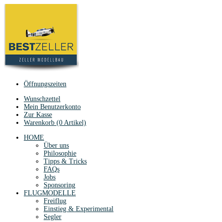
Öffnungszeiten
Wunschzettel
Mein Benutzerkonto
Zur Kasse
Warenkorb (0 Artikel)
HOME
Über uns
Philosophie
Tipps & Tricks
FAQs
Jobs
Sponsoring
FLUGMODELLE
Freiflug
Einstieg & Experimental
Segler