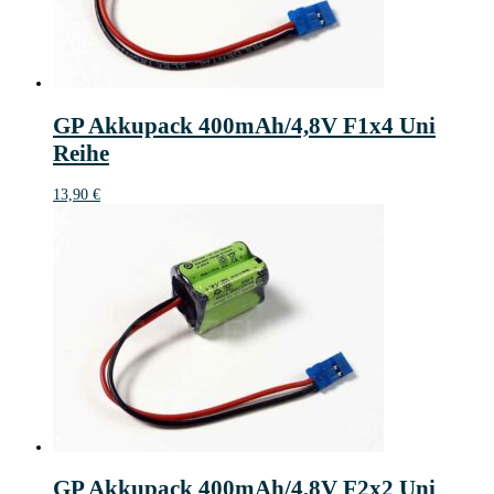
GP Akkupack 400mAh/4,8V F1x4 Uni
Reihe
13,90
€
GP Akkupack 400mAh/4,8V F2x2 Uni