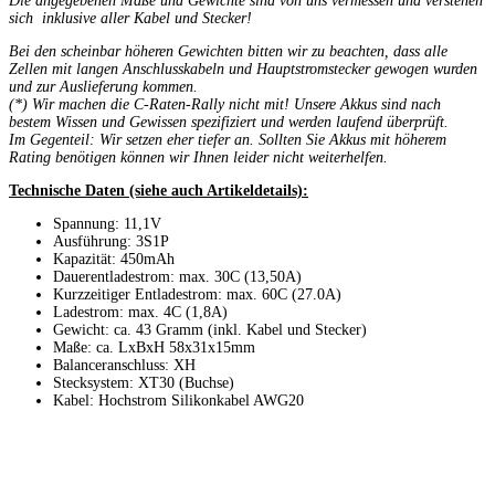
Die angegebenen Maße und Gewichte sind von uns vermessen und verstehen
sich inklusive aller Kabel und Stecker!
Bei den scheinbar höheren Gewichten bitten wir zu beachten, dass alle
Zellen mit langen Anschlusskabeln und Hauptstromstecker gewogen wurden
und zur Auslieferung kommen.
(*)
Wir machen die C-Raten-Rally nicht mit! Unsere Akkus sind nach
bestem Wissen und Gewissen spezifiziert und werden laufend überprüft.
Im Gegenteil: Wir setzen eher tiefer an. Sollten Sie Akkus mit höherem
Rating benötigen können wir Ihnen leider nicht weiterhelfen.
Technische Daten (siehe auch Artikeldetails):
Spannung: 11,1V
Ausführung: 3S1P
Kapazität: 450mAh
Dauerentladestrom: max. 30C (13,50A)
Kurzzeitiger Entladestrom: max. 60C (27.0A)
Ladestrom: max. 4C (1,8A)
Gewicht: ca. 43 Gramm (inkl. Kabel und Stecker)
Maße: ca. LxBxH 58x31x15mm
Balanceranschluss: XH
Stecksystem: XT30 (Buchse)
Kabel: Hochstrom Silikonkabel AWG20