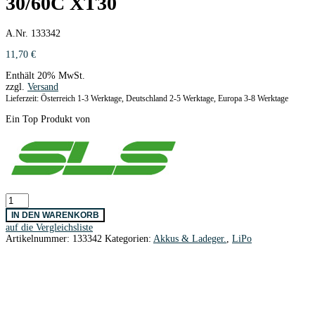
30/60C XT30
A.Nr. 133342
11,70
€
Enthält 20% MwSt.
zzgl.
Versand
Lieferzeit: Österreich 1-3 Werktage, Deutschland 2-5 Werktage, Europa 3-8 Werktage
Ein Top Produkt von
SLS
XTRON
IN DEN WARENKORB
450mAh/3S1P/11,1V
auf die Vergleichsliste
30/60C
Artikelnummer:
133342
Kategorien:
Akkus & Ladeger.
,
LiPo
XT30
Menge