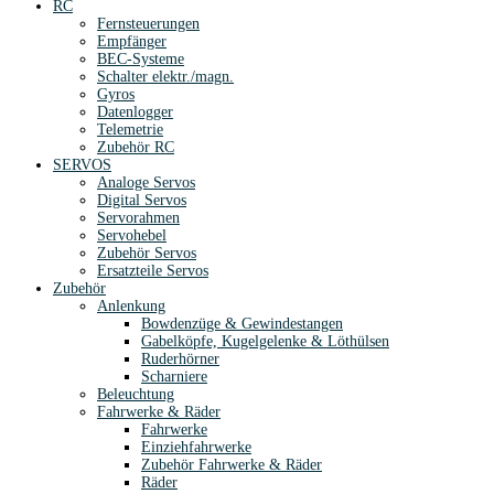
RC
Fernsteuerungen
Empfänger
BEC-Systeme
Schalter elektr./magn.
Gyros
Datenlogger
Telemetrie
Zubehör RC
SERVOS
Analoge Servos
Digital Servos
Servorahmen
Servohebel
Zubehör Servos
Ersatzteile Servos
Zubehör
Anlenkung
Bowdenzüge & Gewindestangen
Gabelköpfe, Kugelgelenke & Löthülsen
Ruderhörner
Scharniere
Beleuchtung
Fahrwerke & Räder
Fahrwerke
Einziehfahrwerke
Zubehör Fahrwerke & Räder
Räder