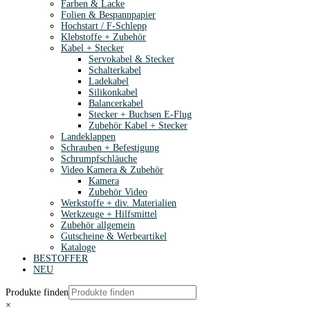
Farben & Lacke
Folien & Bespannpapier
Hochstart / F-Schlepp
Klebstoffe + Zubehör
Kabel + Stecker
Servokabel & Stecker
Schalterkabel
Ladekabel
Silikonkabel
Balancerkabel
Stecker + Buchsen E-Flug
Zubehör Kabel + Stecker
Landeklappen
Schrauben + Befestigung
Schrumpfschläuche
Video Kamera & Zubehör
Kamera
Zubehör Video
Werkstoffe + div. Materialien
Werkzeuge + Hilfsmittel
Zubehör allgemein
Gutscheine & Werbeartikel
Kataloge
BESTOFFER
NEU
Produkte finden
×