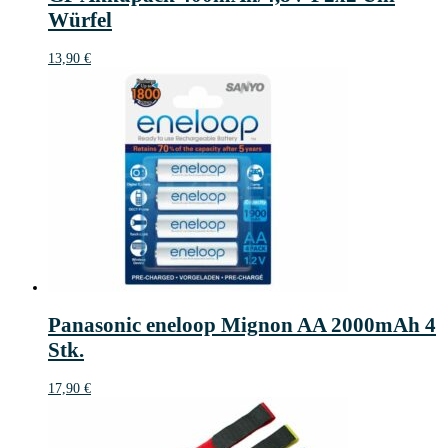
Würfel
13,90
€
Panasonic eneloop Mignon AA 2000mAh 4
Stk.
17,90
€