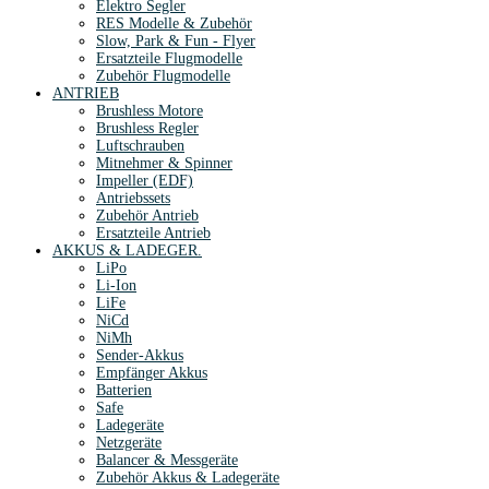
Elektro Segler
RES Modelle & Zubehör
Slow, Park & Fun - Flyer
Ersatzteile Flugmodelle
Zubehör Flugmodelle
ANTRIEB
Brushless Motore
Brushless Regler
Luftschrauben
Mitnehmer & Spinner
Impeller (EDF)
Antriebssets
Zubehör Antrieb
Ersatzteile Antrieb
AKKUS & LADEGER.
LiPo
Li-Ion
LiFe
NiCd
NiMh
Sender-Akkus
Empfänger Akkus
Batterien
Safe
Ladegeräte
Netzgeräte
Balancer & Messgeräte
Zubehör Akkus & Ladegeräte