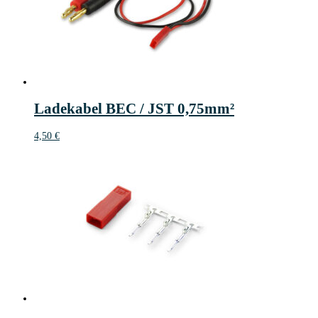
Ladekabel BEC / JST 0,75mm²
4,50
€