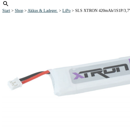
Start
>
Shop
>
Akkus & Ladeger.
>
LiPo
> SLS XTRON 420mAh/1S1P/3,7