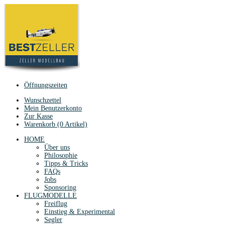
Öffnungszeiten
Wunschzettel
Mein Benutzerkonto
Zur Kasse
Warenkorb (0 Artikel)
HOME
Über uns
Philosophie
Tipps & Tricks
FAQs
Jobs
Sponsoring
FLUGMODELLE
Freiflug
Einstieg & Experimental
Segler