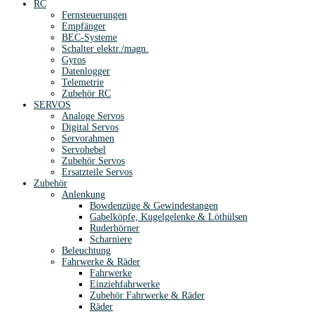
RC
Fernsteuerungen
Empfänger
BEC-Systeme
Schalter elektr./magn.
Gyros
Datenlogger
Telemetrie
Zubehör RC
SERVOS
Analoge Servos
Digital Servos
Servorahmen
Servohebel
Zubehör Servos
Ersatzteile Servos
Zubehör
Anlenkung
Bowdenzüge & Gewindestangen
Gabelköpfe, Kugelgelenke & Löthülsen
Ruderhörner
Scharniere
Beleuchtung
Fahrwerke & Räder
Fahrwerke
Einziehfahrwerke
Zubehör Fahrwerke & Räder
Räder