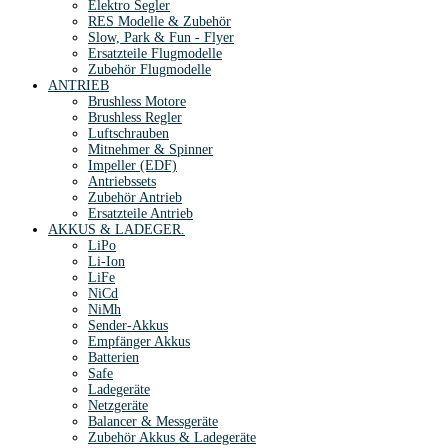
Elektro Segler
RES Modelle & Zubehör
Slow, Park & Fun - Flyer
Ersatzteile Flugmodelle
Zubehör Flugmodelle
ANTRIEB
Brushless Motore
Brushless Regler
Luftschrauben
Mitnehmer & Spinner
Impeller (EDF)
Antriebssets
Zubehör Antrieb
Ersatzteile Antrieb
AKKUS & LADEGER.
LiPo
Li-Ion
LiFe
NiCd
NiMh
Sender-Akkus
Empfänger Akkus
Batterien
Safe
Ladegeräte
Netzgeräte
Balancer & Messgeräte
Zubehör Akkus & Ladegeräte