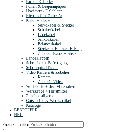
Farben & Lacke
Folien & Bespannpapier
Hochstart / F-Schlepp
Klebstoffe + Zubehör
Kabel + Stecker
Servokabel & Stecker
Schalterkabel
Ladekabel
Silikonkabel
Balancerkabel
Stecker + Buchsen E-Flug
Zubehör Kabel + Stecker
Landeklappen
Schrauben + Befestigung
Schrumpfschläuche
Video Kamera & Zubehör
Kamera
Zubehör Video
Werkstoffe + div. Materialien
Werkzeuge + Hilfsmittel
Zubehör allgemein
Gutscheine & Werbeartikel
Kataloge
BESTOFFER
NEU
Produkte finden
×