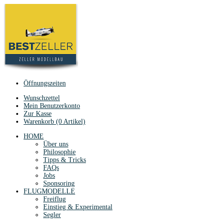
Öffnungszeiten
Wunschzettel
Mein Benutzerkonto
Zur Kasse
Warenkorb (0 Artikel)
HOME
Über uns
Philosophie
Tipps & Tricks
FAQs
Jobs
Sponsoring
FLUGMODELLE
Freiflug
Einstieg & Experimental
Segler