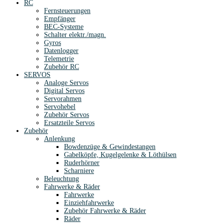
RC
Fernsteuerungen
Empfänger
BEC-Systeme
Schalter elektr./magn.
Gyros
Datenlogger
Telemetrie
Zubehör RC
SERVOS
Analoge Servos
Digital Servos
Servorahmen
Servohebel
Zubehör Servos
Ersatzteile Servos
Zubehör
Anlenkung
Bowdenzüge & Gewindestangen
Gabelköpfe, Kugelgelenke & Löthülsen
Ruderhörner
Scharniere
Beleuchtung
Fahrwerke & Räder
Fahrwerke
Einziehfahrwerke
Zubehör Fahrwerke & Räder
Räder