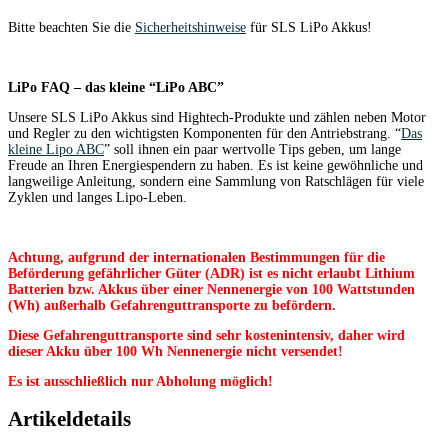
Bitte beachten Sie die
Sicherheitshinweise
für SLS LiPo Akkus!
LiPo FAQ – das kleine “LiPo ABC”
Unsere SLS LiPo Akkus sind Hightech-Produkte und zählen neben Motor
und Regler zu den wichtigsten Komponenten für den Antriebstrang. “
Das
kleine Lipo ABC
” soll ihnen ein paar wertvolle Tips geben, um lange
Freude an Ihren Energiespendern zu haben. Es ist keine gewöhnliche und
langweilige Anleitung, sondern eine Sammlung von Ratschlägen für viele
Zyklen und langes Lipo-Leben.
Achtung, aufgrund der internationalen Bestimmungen für die
Beförderung gefährlicher Güter (ADR) ist es nicht erlaubt Lithium
Batterien bzw. Akkus über einer Nennenergie von 100 Wattstunden
(Wh) außerhalb Gefahrenguttransporte zu befördern.
Diese Gefahrenguttransporte sind sehr kostenintensiv, daher wird
dieser Akku über 100 Wh Nennenergie nicht versendet!
Es ist ausschließlich nur Abholung möglich!
Artikeldetails