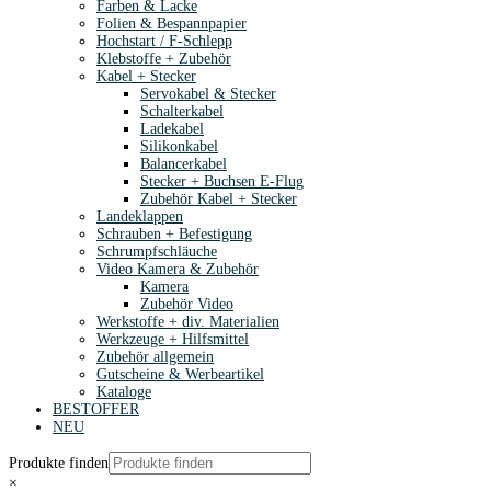
Farben & Lacke
Folien & Bespannpapier
Hochstart / F-Schlepp
Klebstoffe + Zubehör
Kabel + Stecker
Servokabel & Stecker
Schalterkabel
Ladekabel
Silikonkabel
Balancerkabel
Stecker + Buchsen E-Flug
Zubehör Kabel + Stecker
Landeklappen
Schrauben + Befestigung
Schrumpfschläuche
Video Kamera & Zubehör
Kamera
Zubehör Video
Werkstoffe + div. Materialien
Werkzeuge + Hilfsmittel
Zubehör allgemein
Gutscheine & Werbeartikel
Kataloge
BESTOFFER
NEU
Produkte finden
×