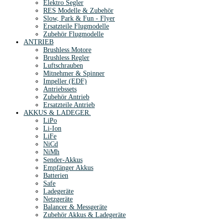
Elektro Segler
RES Modelle & Zubehör
Slow, Park & Fun - Flyer
Ersatzteile Flugmodelle
Zubehör Flugmodelle
ANTRIEB
Brushless Motore
Brushless Regler
Luftschrauben
Mitnehmer & Spinner
Impeller (EDF)
Antriebssets
Zubehör Antrieb
Ersatzteile Antrieb
AKKUS & LADEGER.
LiPo
Li-Ion
LiFe
NiCd
NiMh
Sender-Akkus
Empfänger Akkus
Batterien
Safe
Ladegeräte
Netzgeräte
Balancer & Messgeräte
Zubehör Akkus & Ladegeräte