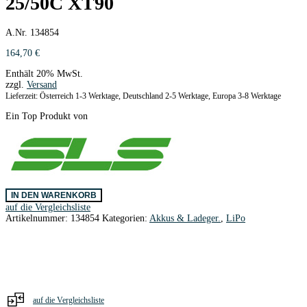
25/50C XT90
A.Nr. 134854
164,70
€
Enthält 20% MwSt.
zzgl.
Versand
Lieferzeit: Österreich 1-3 Werktage, Deutschland 2-5 Werktage, Europa 3-8 Werktage
Ein Top Produkt von
SLS
IN DEN WARENKORB
XTRON
auf die Vergleichsliste
7000mAh/6S1P/22,2V
Artikelnummer:
134854
Kategorien:
Akkus & Ladeger.
,
LiPo
25/50C
XT90
Menge
auf die Vergleichsliste