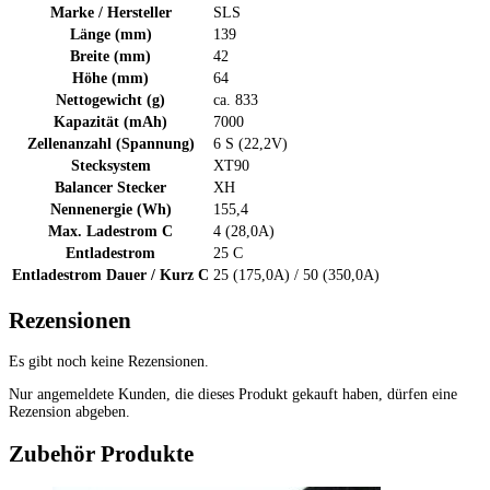
Marke / Hersteller
SLS
Länge (mm)
139
Breite (mm)
42
Höhe (mm)
64
Nettogewicht (g)
ca. 833
Kapazität (mAh)
7000
Zellenanzahl (Spannung)
6 S (22,2V)
Stecksystem
XT90
Balancer Stecker
XH
Nennenergie (Wh)
155,4
Max. Ladestrom C
4 (28,0A)
Entladestrom
25 C
Entladestrom Dauer / Kurz C
25 (175,0A) / 50 (350,0A)
Rezensionen
Es gibt noch keine Rezensionen.
Nur angemeldete Kunden, die dieses Produkt gekauft haben, dürfen eine
Rezension abgeben.
Zubehör Produkte