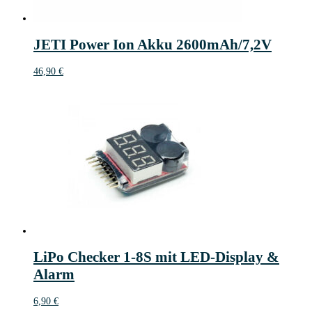
JETI Power Ion Akku 2600mAh/7,2V
46,90
€
LiPo Checker 1-8S mit LED-Display &
Alarm
6,90
€