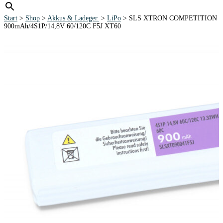
Start
>
Shop
>
Akkus & Ladeger.
>
LiPo
> SLS XTRON COMPETITION
900mAh/4S1P/14,8V 60/120C F5J XT60