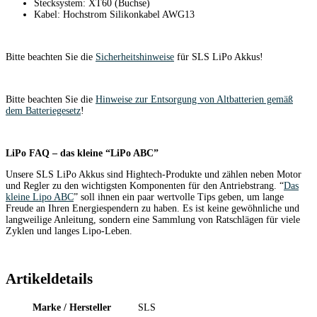
Stecksystem: XT60 (Buchse)
Kabel: Hochstrom Silikonkabel AWG13
Bitte beachten Sie die
Sicherheitshinweise
für SLS LiPo Akkus!
Bitte beachten Sie die
Hinweise zur Entsorgung von Altbatterien gemäß
dem Batteriegesetz
!
LiPo FAQ – das kleine “LiPo ABC”
Unsere SLS LiPo Akkus sind Hightech-Produkte und zählen neben Motor
und Regler zu den wichtigsten Komponenten für den Antriebstrang. “
Das
kleine Lipo ABC
” soll ihnen ein paar wertvolle Tips geben, um lange
Freude an Ihren Energiespendern zu haben. Es ist keine gewöhnliche und
langweilige Anleitung, sondern eine Sammlung von Ratschlägen für viele
Zyklen und langes Lipo-Leben.
Artikeldetails
Marke / Hersteller
SLS