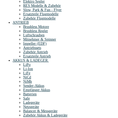
Elektro Segler
RES Modelle & Zubehör
Slow, Park & Fun - Flyer
Ersatzteile Flugmodelle
Zubehör Flugmodelle
ANTRIEB
Brushless Motore
Brushless Regler
Luftschrauben
Mitnehmer & Spinner
Impeller (EDF)
Antriebssets
Zubehör Antrieb
Ersatzteile Antrieb
AKKUS & LADEGER.
LiPo
Li-Ion
LiFe
NiCd
NiMh
Sender-Akkus
Empfänger Akkus
Batterien
Safe
Ladegeräte
Netzgeräte
Balancer & Messgeräte
Zubehör Akkus & Ladegeräte