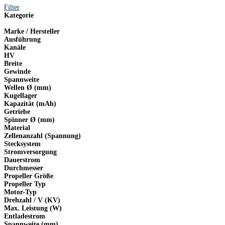
Filter
Kategorie
Marke / Hersteller
Ausführung
Kanäle
HV
Breite
Gewinde
Spannweite
Wellen Ø (mm)
Kugellager
Kapazität (mAh)
Getriebe
Spinner Ø (mm)
Material
Zellenanzahl (Spannung)
Stecksystem
Stromversorgung
Dauerstrom
Durchmesser
Propeller Größe
Propeller Typ
Motor-Typ
Drehzahl / V (KV)
Max. Leistung (W)
Entladestrom
Spannweite (mm)