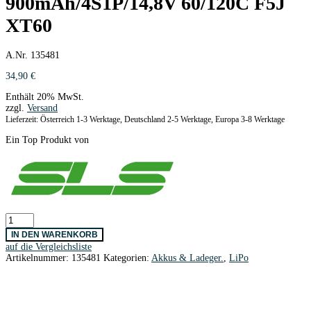
900mAh/4S1P/14,8V 60/120C F5J
XT60
A.Nr. 135481
34,90
€
Enthält 20% MwSt.
zzgl.
Versand
Lieferzeit: Österreich 1-3 Werktage, Deutschland 2-5 Werktage, Europa 3-8 Werktage
Ein Top Produkt von
SLS
XTRON
IN DEN WARENKORB
COMPETITION
auf die Vergleichsliste
900mAh/4S1P/14,8V
Artikelnummer:
135481
Kategorien:
Akkus & Ladeger.
,
LiPo
60/120C
F5J
XT60
Menge