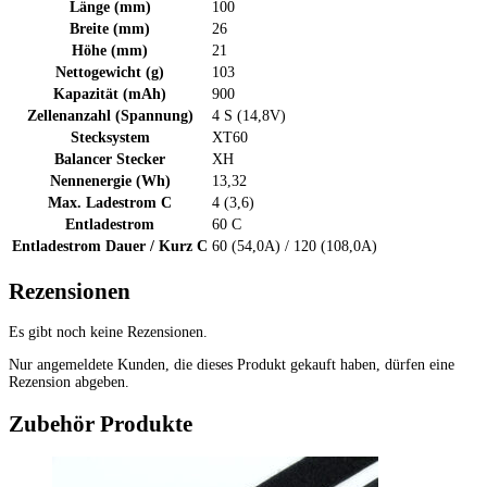
Länge (mm)
100
Breite (mm)
26
Höhe (mm)
21
Nettogewicht (g)
103
Kapazität (mAh)
900
Zellenanzahl (Spannung)
4 S (14,8V)
Stecksystem
XT60
Balancer Stecker
XH
Nennenergie (Wh)
13,32
Max. Ladestrom C
4 (3,6)
Entladestrom
60 C
Entladestrom Dauer / Kurz C
60 (54,0A) / 120 (108,0A)
Rezensionen
Es gibt noch keine Rezensionen.
Nur angemeldete Kunden, die dieses Produkt gekauft haben, dürfen eine
Rezension abgeben.
Zubehör Produkte