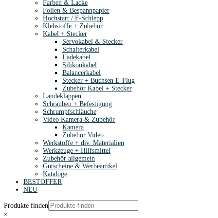
Farben & Lacke
Folien & Bespannpapier
Hochstart / F-Schlepp
Klebstoffe + Zubehör
Kabel + Stecker
Servokabel & Stecker
Schalterkabel
Ladekabel
Silikonkabel
Balancerkabel
Stecker + Buchsen E-Flug
Zubehör Kabel + Stecker
Landeklappen
Schrauben + Befestigung
Schrumpfschläuche
Video Kamera & Zubehör
Kamera
Zubehör Video
Werkstoffe + div. Materialien
Werkzeuge + Hilfsmittel
Zubehör allgemein
Gutscheine & Werbeartikel
Kataloge
BESTOFFER
NEU
Produkte finden
×