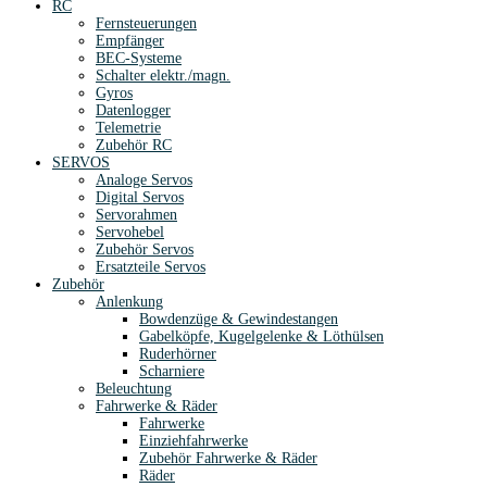
RC
Fernsteuerungen
Empfänger
BEC-Systeme
Schalter elektr./magn.
Gyros
Datenlogger
Telemetrie
Zubehör RC
SERVOS
Analoge Servos
Digital Servos
Servorahmen
Servohebel
Zubehör Servos
Ersatzteile Servos
Zubehör
Anlenkung
Bowdenzüge & Gewindestangen
Gabelköpfe, Kugelgelenke & Löthülsen
Ruderhörner
Scharniere
Beleuchtung
Fahrwerke & Räder
Fahrwerke
Einziehfahrwerke
Zubehör Fahrwerke & Räder
Räder