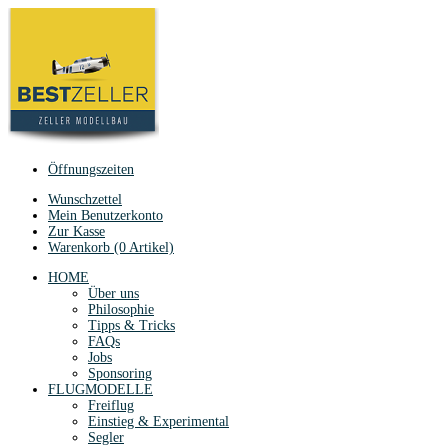
Öffnungszeiten
Wunschzettel
Mein Benutzerkonto
Zur Kasse
Warenkorb (0 Artikel)
HOME
Über uns
Philosophie
Tipps & Tricks
FAQs
Jobs
Sponsoring
FLUGMODELLE
Freiflug
Einstieg & Experimental
Segler