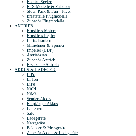
Elektro Segler
RES Modelle & Zubehör
Slow, Park & Fun - Flyer
Ersatzteile Flugmodelle
Zubehör Flugmodelle
ANTRIEB
Brushless Motore
Brushless Regler
Luftschrauben
Mitnehmer & Spinner
Impeller (EDF)
Antriebssets
Zubehör Antrieb
Ersatzteile Antrieb
AKKUS & LADEGER.
LiPo
Li-Ion
LiFe
NiCd
NiMh
Sender-Akkus
Empfänger Akkus
Batterien
Safe
Ladegeräte
Netzgeräte
Balancer & Messgeräte
Zubehör Akkus & Ladegeräte