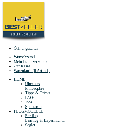
Öffnungszeiten
Wunschzettel
Mein Benutzerkonto
Zur Kasse
Warenkorb (0 Artikel)
HOME
Über uns
Philosophie
Tipps & Tricks
FAQs
Jobs
Sponsoring
FLUGMODELLE
Freiflug
Einstieg & Experimental
Segler