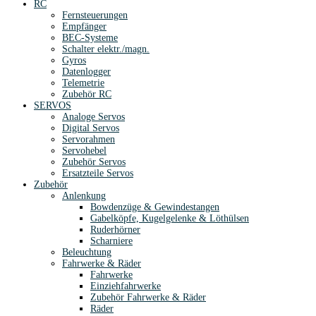
RC
Fernsteuerungen
Empfänger
BEC-Systeme
Schalter elektr./magn.
Gyros
Datenlogger
Telemetrie
Zubehör RC
SERVOS
Analoge Servos
Digital Servos
Servorahmen
Servohebel
Zubehör Servos
Ersatzteile Servos
Zubehör
Anlenkung
Bowdenzüge & Gewindestangen
Gabelköpfe, Kugelgelenke & Löthülsen
Ruderhörner
Scharniere
Beleuchtung
Fahrwerke & Räder
Fahrwerke
Einziehfahrwerke
Zubehör Fahrwerke & Räder
Räder