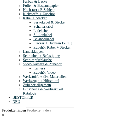
Farben & Lacke
Folien & Bespannpapier
Hochstart / F-Schlepp
Klebstoffe + Zubehör
Kabel + Stecker
Servokabel & Stecker
Schalterkabel
Ladekabel
Silikonkabel
Balancerkabel
Stecker + Buchsen E-Flug
Zubehör Kabel + Stecker
Landeklappen
Schrauben + Befestigung
Schrumpfschläuche
Video Kamera & Zubehör
Kamera
Zubehör Video
Werkstoffe + div. Materialien
Werkzeuge + Hilfsmittel
Zubehör allgemein
Gutscheine & Werbeartikel
Kataloge
BESTOFFER
NEU
Produkte finden
×