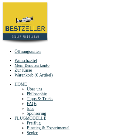
Öffnungszeiten
Wunschzettel
Mein Benutzerkonto
Zur Kasse
Warenkorb (0 Artikel)
HOME
Über uns
Philosophie
Tipps & Tricks
FAQs
Jobs
Sponsoring
FLUGMODELLE
Freiflug
Einstieg & Experimental
Segler