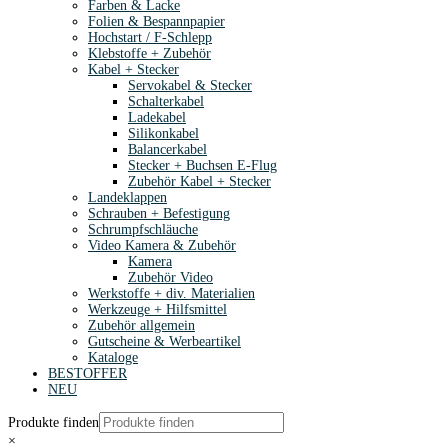
Farben & Lacke
Folien & Bespannpapier
Hochstart / F-Schlepp
Klebstoffe + Zubehör
Kabel + Stecker
Servokabel & Stecker
Schalterkabel
Ladekabel
Silikonkabel
Balancerkabel
Stecker + Buchsen E-Flug
Zubehör Kabel + Stecker
Landeklappen
Schrauben + Befestigung
Schrumpfschläuche
Video Kamera & Zubehör
Kamera
Zubehör Video
Werkstoffe + div. Materialien
Werkzeuge + Hilfsmittel
Zubehör allgemein
Gutscheine & Werbeartikel
Kataloge
BESTOFFER
NEU
Produkte finden
×