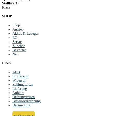
Stellkraft
Preis
SHOP
Shop
Antrieb
Akkus & Ladeger.
RC
Servos
Zubehör
Bestoffer
Neu
LINK
AGB
Impressum
Widerruf
Zahlungsarten
Lieferung
Anfahrt
Öffnungszeiten
Batterieverordnung
Datenschutz