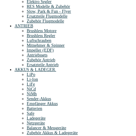
Elektro Segler
RES Modelle & Zubehör
Slow, Park & Fun - Flyer
Ersatzteile Flugmodelle
Zubehör Flugmodelle
ANTRIEB
Brushless Motore
Brushless Regler
Luftschrauben
Mitnehmer & Spinner
Impeller (EDF)
Antriebssets
Zubehör Antrieb
Ersatzteile Antrieb
AKKUS & LADEGER.
LiPo
Li-Ion
LiFe
NiCd
NiMh
Sender-Akkus
Empfänger Akkus
Batterien
Safe
Ladegeräte
Netzgeräte
Balancer & Messgeräte
Zubehör Akkus & Ladegeräte