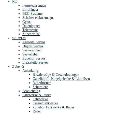
RC
Fernsteuerungen
Empfänger
BEC-Systeme
Schalter elektr./magn.
Gyros
Datenlogger
Telemetrie
Zubehör RC
SERVOS
Analoge Servos
Digital Servos
Servorahmen
Servohebel
Zubehör Servos
Ersatzteile Servos
Zubehör
Anlenkung
Bowdenzüge & Gewindestangen
Gabelköpfe, Kugelgelenke & Löthülsen
Ruderhörner
Scharniere
Beleuchtung
Fahrwerke & Räder
Fahrwerke
Einziehfahrwerke
Zubehör Fahrwerke & Räder
Räder