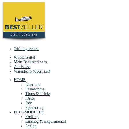
Öffnungszeiten
Wunschzettel
Mein Benutzerkonto
Zur Kasse
Warenkorb (0 Artikel)
HOME
Über uns
Philosophie
Tipps & Tricks
FAQs
Jobs
Sponsoring
FLUGMODELLE
Freiflug
Einstieg & Experimental
Segler