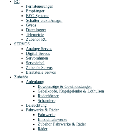
RC
Fernsteuerungen
Empfänger
BEC-Systeme
Schalter elektr./magn.
Gyros
Datenlogger
Telemetrie
Zubehör RC
SERVOS
Analoge Servos
Digital Servos
Servorahmen
Servohebel
Zubehör Servos
Ersatzteile Servos
Zubehör
Anlenkung
Bowdenzüge & Gewindestangen
Gabelköpfe, Kugelgelenke & Löthülsen
Ruderhörner
Scharniere
Beleuchtung
Fahrwerke & Räder
Fahrwerke
Einziehfahrwerke
Zubehör Fahrwerke & Räder
Räder