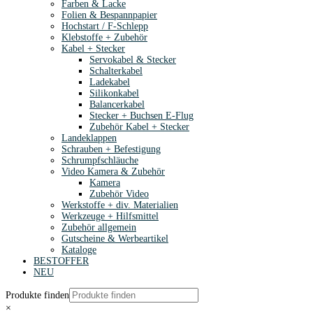
Farben & Lacke
Folien & Bespannpapier
Hochstart / F-Schlepp
Klebstoffe + Zubehör
Kabel + Stecker
Servokabel & Stecker
Schalterkabel
Ladekabel
Silikonkabel
Balancerkabel
Stecker + Buchsen E-Flug
Zubehör Kabel + Stecker
Landeklappen
Schrauben + Befestigung
Schrumpfschläuche
Video Kamera & Zubehör
Kamera
Zubehör Video
Werkstoffe + div. Materialien
Werkzeuge + Hilfsmittel
Zubehör allgemein
Gutscheine & Werbeartikel
Kataloge
BESTOFFER
NEU
Produkte finden
×