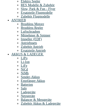
Elektro Segler
RES Modelle & Zubehör
Slow, Park & Fun - Flyer
Ersatzteile Flugmodelle
Zubehör Flugmodelle
ANTRIEB
Brushless Motore
Brushless Regler
Luftschrauben
Mitnehmer & Spinner
Impeller (EDF)
Antriebssets
Zubehör Antrieb
Ersatzteile Antrieb
AKKUS & LADEGER.
LiPo
Li-Ion
LiFe
NiCd
NiMh
Sender-Akkus
Empfänger Akkus
Batterien
Safe
Ladegeräte
Netzgeräte
Balancer & Messgeräte
Zubehör Akkus & Ladegeräte