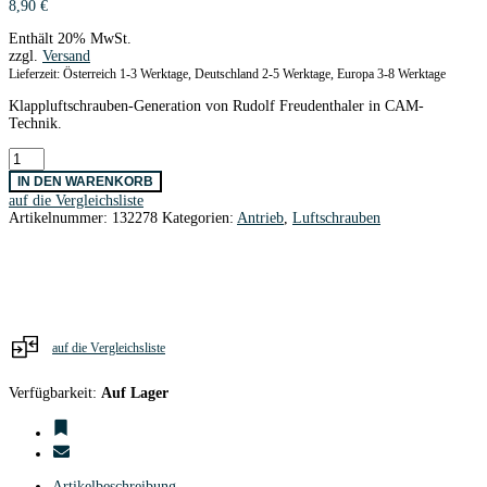
8,90
€
Enthält 20% MwSt.
zzgl.
Versand
Lieferzeit: Österreich 1-3 Werktage, Deutschland 2-5 Werktage, Europa 3-8 Werktage
Klappluftschrauben-Generation von Rudolf Freudenthaler in CAM-
Technik.
CAM
Carbon
IN DEN WARENKORB
Klappluftschr.Blätter
auf die Vergleichsliste
12,5x6
Artikelnummer:
132278
Kategorien:
Antrieb
,
Luftschrauben
Menge
auf die Vergleichsliste
Verfügbarkeit:
Auf Lager
Artikelbeschreibung