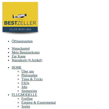
Öffnungszeiten
Wunschzettel
Mein Benutzerkonto
Zur Kasse
Warenkorb (0 Artikel)
HOME
Über uns
Philosophie
Tipps & Tricks
FAQs
Jobs
Sponsoring
FLUGMODELLE
Freiflug
Einstieg & Experimental
Segler