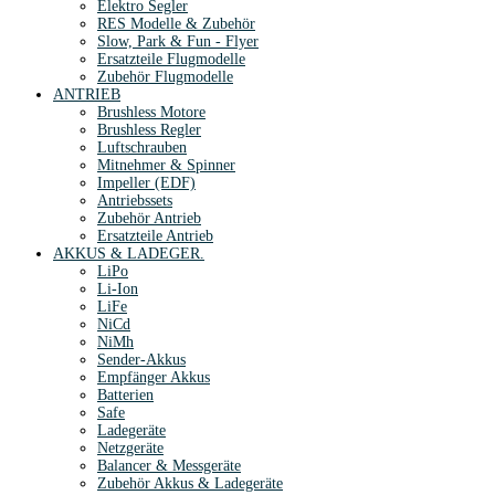
Elektro Segler
RES Modelle & Zubehör
Slow, Park & Fun - Flyer
Ersatzteile Flugmodelle
Zubehör Flugmodelle
ANTRIEB
Brushless Motore
Brushless Regler
Luftschrauben
Mitnehmer & Spinner
Impeller (EDF)
Antriebssets
Zubehör Antrieb
Ersatzteile Antrieb
AKKUS & LADEGER.
LiPo
Li-Ion
LiFe
NiCd
NiMh
Sender-Akkus
Empfänger Akkus
Batterien
Safe
Ladegeräte
Netzgeräte
Balancer & Messgeräte
Zubehör Akkus & Ladegeräte