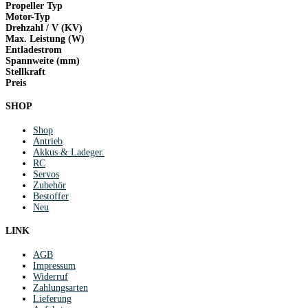
Propeller Typ
Motor-Typ
Drehzahl / V (KV)
Max. Leistung (W)
Entladestrom
Spannweite (mm)
Stellkraft
Preis
SHOP
Shop
Antrieb
Akkus & Ladeger.
RC
Servos
Zubehör
Bestoffer
Neu
LINK
AGB
Impressum
Widerruf
Zahlungsarten
Lieferung