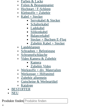
Farben & Lacke
Folien & Bespannpapier
Hochstart / F-Schlepp
Klebstoffe + Zubehör
Kabel + Stecker
Servokabel & Stecker
Schalterkabel
Ladekabel
Silikonkabel
Balancerkabel
Stecker + Buchsen E-Flug
Zubehör Kabel + Stecker
Landeklappen
Schrauben + Befestigung
Schrumpfschläuche
Video Kamera & Zubehör
Kamera
Zubehör Video
Werkstoffe + div. Materialien
Werkzeuge + Hilfsmittel
Zubehör allgemein
Gutscheine & Werbeartikel
Kataloge
BESTOFFER
NEU
Produkte finden
×