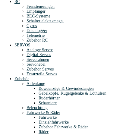
RC
Fernsteuerungen
Empfänger
BEC-Systeme
Schalter elektr./magn.
Gyros
Datenlogger
Telemetrie
Zubehör RC
SERVOS
Analoge Servos
Digital Servos
Servorahmen
Servohebel
Zubehör Servos
Ersatzteile Servos
Zubehör
Anlenkung
Bowdenzüge & Gewindestangen
Gabelköpfe, Kugelgelenke & Löthülsen
Ruderhörner
Scharniere
Beleuchtung
Fahrwerke & Räder
Fahrwerke
Einziehfahrwerke
Zubehör Fahrwerke & Räder
Räder