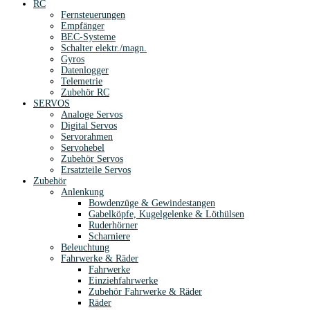
RC
Fernsteuerungen
Empfänger
BEC-Systeme
Schalter elektr./magn.
Gyros
Datenlogger
Telemetrie
Zubehör RC
SERVOS
Analoge Servos
Digital Servos
Servorahmen
Servohebel
Zubehör Servos
Ersatzteile Servos
Zubehör
Anlenkung
Bowdenzüge & Gewindestangen
Gabelköpfe, Kugelgelenke & Löthülsen
Ruderhörner
Scharniere
Beleuchtung
Fahrwerke & Räder
Fahrwerke
Einziehfahrwerke
Zubehör Fahrwerke & Räder
Räder