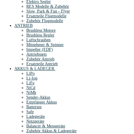
Elektro Segler
RES Modelle & Zubehör
Slow, Park & Fun - Flyer
Ersatzteile Flugmodelle
Zubehör Flugmodelle
ANTRIEB
Brushless Motore
Brushless Regler
Luftschrauben
Mitnehmer & Spinner
Impeller (EDF)
Antriebssets
Zubehör Antrieb
Ersatzteile Antrieb
AKKUS & LADEGER.
LiPo
Li-Ion
LiFe
NiCd
NiMh
Sender-Akkus
Empfänger Akkus
Batterien
Safe
Ladegeräte
Netzgeräte
Balancer & Messgeräte
Zubehör Akkus & Ladegeräte