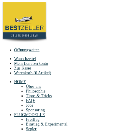
Öffnungszeiten
Wunschzettel
Mein Benutzerkonto
Zur Kasse
Warenkorb (0 Artikel)
HOME
Über uns
Philosophie
Tipps & Tricks
FAQs
Jobs
Sponsoring
FLUGMODELLE
Freiflug
Einstieg & Experimental
Segler