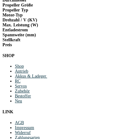
Durchmesser
Propeller Größe
Propeller Typ
Motor-Typ
Drehzahl / V (KV)
Max. Leistung (W)
Entladestrom
Spannweite (mm)
Stellkraft
Preis
SHOP
Shop
Antrieb
Akkus & Ladeger.
RC
Servos
Zubehör
Bestoffer
Neu
LINK
AGB
Impressum
Widerruf
Zahlungsarten