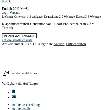
9,90
€
Enthält 20% MwSt.
zzgl.
Versand
Lieferzeit: Österreich 1-3 Werktage, Deutschland 2-5 Werktage, Europa 3-8 Werktage
Klappluftschrauben-Generation von Rudolf Freudenthaler in CAM-
Technik.
CAM
IN DEN WARENKORB
Carbon
auf die Vergleichsliste
Z
Artikelnummer:
130939
Kategorien:
Antrieb
,
Luftschrauben
Klappluftschr.Blätter
14x8
Menge
auf die Vergleichsliste
Verfügbarkeit:
Auf Lager
Artikelbeschreibung
Artikeldetails