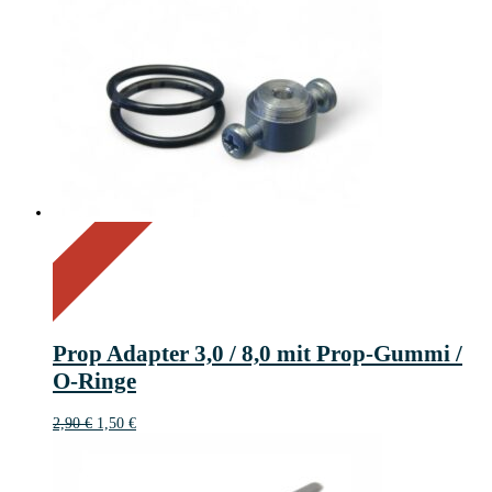
On Sale
Sale!
48%
%
Off
Save 1 €
48
1€
1
Prop Adapter 3,0 / 8,0 mit Prop-Gummi /
€
O-Ringe
Ursprünglicher
Aktueller
2,90
€
1,50
€
Preis
Preis
war:
ist:
2,90 €
1,50 €.