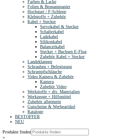
Farben & Lacke
Folien & Bespannpapier
Hochstart / F-Schlepp
Klebstoffe + Zubehör
Kabel + Stecker
Servokabel & Stecker
Schalterkabel
Ladekabel
Silikonkabel
Balancerkabel
Stecker + Buchsen E-Flug
Zubehör Kabel + Stecker
Landeklappen
Schrauben + Befestigung
Schrumpfschläuche
Video Kamera & Zubehör
Kamera
Zubehör Video
Werkstoffe + div. Materialien
Werkzeuge + Hilfsmittel
Zubehör allgemein
Gutscheine & Werbeartikel
Kataloge
BESTOFFER
NEU
Produkte finden
×