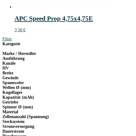
APC Speed Prop 4,75x4,75E
3,50
€
Filter
Kategorie
Marke / Hersteller
Ausführung
Kanäle
HV
Breite
Gewinde
Spannweite
Wellen Ø (mm)
Kugellager
Kapazität (mAh)
Getriebe
Spinner Ø (mm)
Material
Zellenanzahl (Spannung)
Stecksystem
Stromversorgung
Dauerstrom