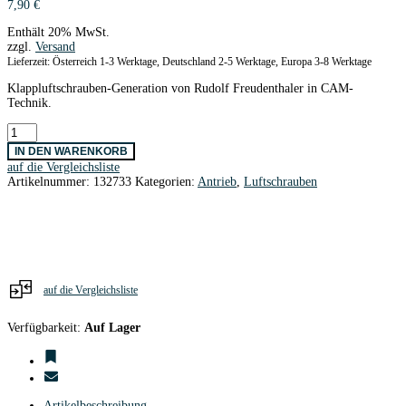
7,90
€
Enthält 20% MwSt.
zzgl.
Versand
Lieferzeit: Österreich 1-3 Werktage, Deutschland 2-5 Werktage, Europa 3-8 Werktage
Klappluftschrauben-Generation von Rudolf Freudenthaler in CAM-
Technik.
CAM
Carbon
IN DEN WARENKORB
Klappluftschr.Blätter
auf die Vergleichsliste
8x6
Artikelnummer:
132733
Kategorien:
Antrieb
,
Luftschrauben
Menge
auf die Vergleichsliste
Verfügbarkeit:
Auf Lager
Artikelbeschreibung