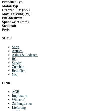
Propeller Typ
Motor-Typ
Drehzahl / V (KV)
Max. Leistung (W)
Entladestrom
Spannweite (mm)
Stellkraft
Preis
SHOP
Shop
Antrieb
Akkus & Ladeger.
RC
Servos
Zubehör
Bestoffer
Neu
LINK
AGB
Impressum
Widerruf
Zahlungsarten
Lieferung