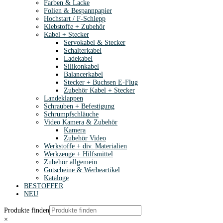
Farben & Lacke
Folien & Bespannpapier
Hochstart / F-Schlepp
Klebstoffe + Zubehör
Kabel + Stecker
Servokabel & Stecker
Schalterkabel
Ladekabel
Silikonkabel
Balancerkabel
Stecker + Buchsen E-Flug
Zubehör Kabel + Stecker
Landeklappen
Schrauben + Befestigung
Schrumpfschläuche
Video Kamera & Zubehör
Kamera
Zubehör Video
Werkstoffe + div. Materialien
Werkzeuge + Hilfsmittel
Zubehör allgemein
Gutscheine & Werbeartikel
Kataloge
BESTOFFER
NEU
Produkte finden
×