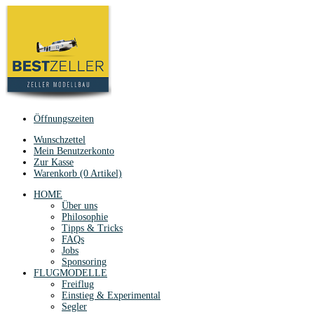
Öffnungszeiten
Wunschzettel
Mein Benutzerkonto
Zur Kasse
Warenkorb (0 Artikel)
HOME
Über uns
Philosophie
Tipps & Tricks
FAQs
Jobs
Sponsoring
FLUGMODELLE
Freiflug
Einstieg & Experimental
Segler