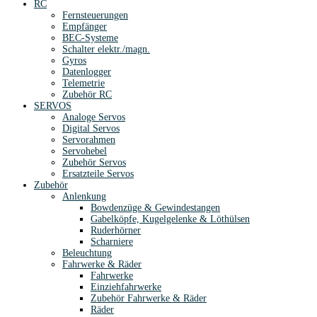
RC
Fernsteuerungen
Empfänger
BEC-Systeme
Schalter elektr./magn.
Gyros
Datenlogger
Telemetrie
Zubehör RC
SERVOS
Analoge Servos
Digital Servos
Servorahmen
Servohebel
Zubehör Servos
Ersatzteile Servos
Zubehör
Anlenkung
Bowdenzüge & Gewindestangen
Gabelköpfe, Kugelgelenke & Löthülsen
Ruderhörner
Scharniere
Beleuchtung
Fahrwerke & Räder
Fahrwerke
Einziehfahrwerke
Zubehör Fahrwerke & Räder
Räder