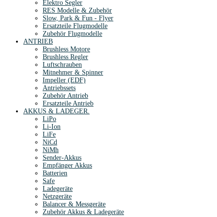
Elektro Segler
RES Modelle & Zubehör
Slow, Park & Fun - Flyer
Ersatzteile Flugmodelle
Zubehör Flugmodelle
ANTRIEB
Brushless Motore
Brushless Regler
Luftschrauben
Mitnehmer & Spinner
Impeller (EDF)
Antriebssets
Zubehör Antrieb
Ersatzteile Antrieb
AKKUS & LADEGER.
LiPo
Li-Ion
LiFe
NiCd
NiMh
Sender-Akkus
Empfänger Akkus
Batterien
Safe
Ladegeräte
Netzgeräte
Balancer & Messgeräte
Zubehör Akkus & Ladegeräte