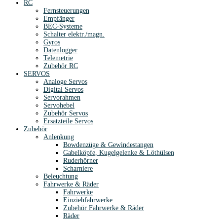
RC
Fernsteuerungen
Empfänger
BEC-Systeme
Schalter elektr./magn.
Gyros
Datenlogger
Telemetrie
Zubehör RC
SERVOS
Analoge Servos
Digital Servos
Servorahmen
Servohebel
Zubehör Servos
Ersatzteile Servos
Zubehör
Anlenkung
Bowdenzüge & Gewindestangen
Gabelköpfe, Kugelgelenke & Löthülsen
Ruderhörner
Scharniere
Beleuchtung
Fahrwerke & Räder
Fahrwerke
Einziehfahrwerke
Zubehör Fahrwerke & Räder
Räder