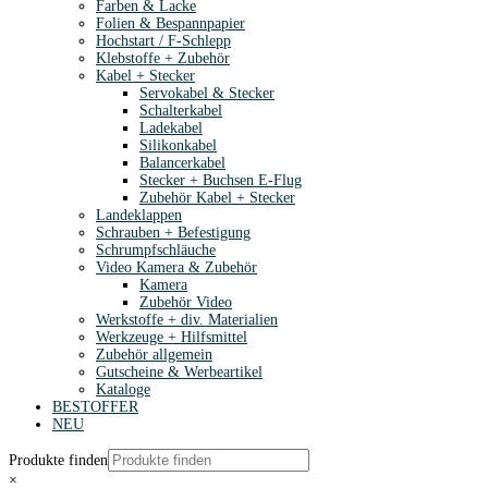
Farben & Lacke
Folien & Bespannpapier
Hochstart / F-Schlepp
Klebstoffe + Zubehör
Kabel + Stecker
Servokabel & Stecker
Schalterkabel
Ladekabel
Silikonkabel
Balancerkabel
Stecker + Buchsen E-Flug
Zubehör Kabel + Stecker
Landeklappen
Schrauben + Befestigung
Schrumpfschläuche
Video Kamera & Zubehör
Kamera
Zubehör Video
Werkstoffe + div. Materialien
Werkzeuge + Hilfsmittel
Zubehör allgemein
Gutscheine & Werbeartikel
Kataloge
BESTOFFER
NEU
Produkte finden
×