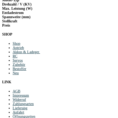
Motor-Typ
Drehzahl / V (KV)
Max. Leistung (W)
Entladestrom
Spannweite (mm)
Stellkraft
Preis
SHOP
Shop
Antrieb
Akkus & Ladeger.
RC
Servos
Zubehör
Bestoffer
Neu
LINK
AGB
Impressum
Widerruf
Zahlungsarten
Lieferung
Anfahrt
Öffnungszeiten