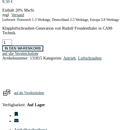
8,50
€
Enthält 20% MwSt.
zzgl.
Versand
Lieferzeit: Österreich 1-3 Werktage, Deutschland 2-5 Werktage, Europa 3-8 Werktage
Klappluftschrauben-Generation von Rudolf Freudenthaler in CAM-
Technik.
CAM
Carbon
IN DEN WARENKORB
Z
auf die Vergleichsliste
Klappluftschr.Blätter
Artikelnummer:
131815
Kategorien:
Antrieb
,
Luftschrauben
10x8
Menge
auf die Vergleichsliste
Verfügbarkeit:
Auf Lager
Artikelbeschreibung