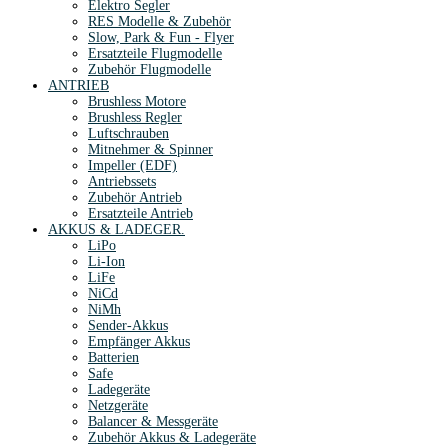
Elektro Segler
RES Modelle & Zubehör
Slow, Park & Fun - Flyer
Ersatzteile Flugmodelle
Zubehör Flugmodelle
ANTRIEB
Brushless Motore
Brushless Regler
Luftschrauben
Mitnehmer & Spinner
Impeller (EDF)
Antriebssets
Zubehör Antrieb
Ersatzteile Antrieb
AKKUS & LADEGER.
LiPo
Li-Ion
LiFe
NiCd
NiMh
Sender-Akkus
Empfänger Akkus
Batterien
Safe
Ladegeräte
Netzgeräte
Balancer & Messgeräte
Zubehör Akkus & Ladegeräte