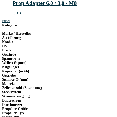
Prop Adapter 6,0 / 8,0 / M8
3,50
€
Filter
Kategorie
Marke / Hersteller
Ausführung
Kanäle
HV
Breite
Gewinde
Spannweite
Wellen Ø (mm)
Kugellager
Kapazität (mAh)
Getriebe
Spinner Ø (mm)
Material
Zellenanzahl (Spannung)
Stecksystem
Stromversorgung
Dauerstrom
Durchmesser
Propeller Größe
Propeller Typ