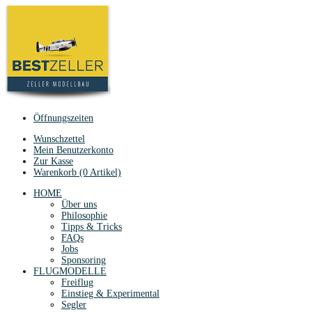
Öffnungszeiten
Wunschzettel
Mein Benutzerkonto
Zur Kasse
Warenkorb (0 Artikel)
HOME
Über uns
Philosophie
Tipps & Tricks
FAQs
Jobs
Sponsoring
FLUGMODELLE
Freiflug
Einstieg & Experimental
Segler