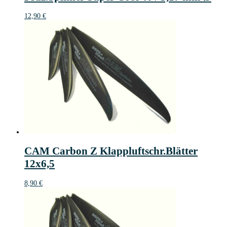
12,90
€
CAM Carbon Z Klappluftschr.Blätter
12x6,5
8,90
€