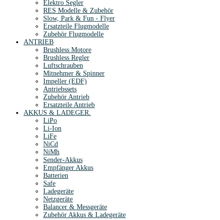
Elektro Segler
RES Modelle & Zubehör
Slow, Park & Fun - Flyer
Ersatzteile Flugmodelle
Zubehör Flugmodelle
ANTRIEB
Brushless Motore
Brushless Regler
Luftschrauben
Mitnehmer & Spinner
Impeller (EDF)
Antriebssets
Zubehör Antrieb
Ersatzteile Antrieb
AKKUS & LADEGER.
LiPo
Li-Ion
LiFe
NiCd
NiMh
Sender-Akkus
Empfänger Akkus
Batterien
Safe
Ladegeräte
Netzgeräte
Balancer & Messgeräte
Zubehör Akkus & Ladegeräte