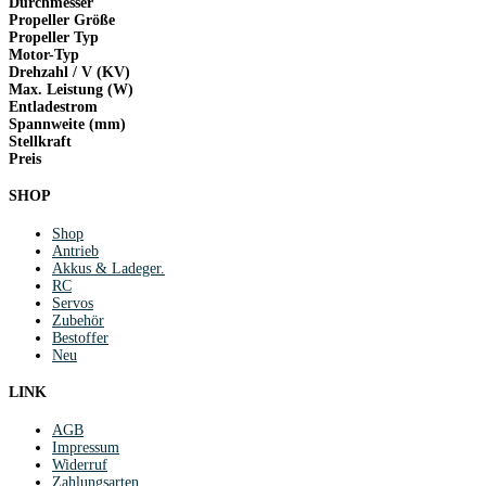
Durchmesser
Propeller Größe
Propeller Typ
Motor-Typ
Drehzahl / V (KV)
Max. Leistung (W)
Entladestrom
Spannweite (mm)
Stellkraft
Preis
SHOP
Shop
Antrieb
Akkus & Ladeger.
RC
Servos
Zubehör
Bestoffer
Neu
LINK
AGB
Impressum
Widerruf
Zahlungsarten