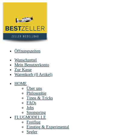
Öffnungszeiten
Wunschzettel
Mein Benutzerkonto
Zur Kasse
Warenkorb (0 Artikel)
HOME
Über uns
Philosophie
Tipps & Tricks
FAQs
Jobs
Sponsoring
FLUGMODELLE
Freiflug
Einstieg & Experimental
Segler