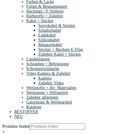
Farben & Lacke
Folien & Bespannpapier
Hochstart / F-Schlepp
Klebstoffe + Zubehör
Kabel + Stecker
Servokabel & Stecker
Schalterkabel
Ladekabel
Silikonkabel
Balancerkabel
Stecker + Buchsen E-Flug
Zubehör Kabel + Stecker
Landeklappen
Schrauben + Befestigung
Schrumpfschläuche
Video Kamera & Zubehör
Kamera
Zubehör Video
Werkstoffe + div. Materialien
Werkzeuge + Hilfsmittel
Zubehör allgemein
Gutscheine & Werbeartikel
Kataloge
BESTOFFER
NEU
Produkte finden
×