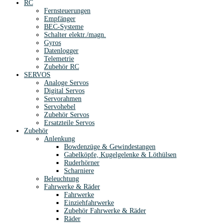
RC
Fernsteuerungen
Empfänger
BEC-Systeme
Schalter elektr./magn.
Gyros
Datenlogger
Telemetrie
Zubehör RC
SERVOS
Analoge Servos
Digital Servos
Servorahmen
Servohebel
Zubehör Servos
Ersatzteile Servos
Zubehör
Anlenkung
Bowdenzüge & Gewindestangen
Gabelköpfe, Kugelgelenke & Löthülsen
Ruderhörner
Scharniere
Beleuchtung
Fahrwerke & Räder
Fahrwerke
Einziehfahrwerke
Zubehör Fahrwerke & Räder
Räder