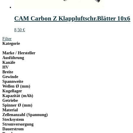
CAM Carbon Z Klappluftschr.Blätter 10x6
8,50
€
Filter
Kategorie
Marke / Hersteller
Ausführung
Kanäle
HV
Breite
Gewinde
Spannweite
Wellen Ø (mm)
Kugellager
Kapazität (mAh)
Getriebe
Spinner Ø (mm)
Material
Zellenanzahl (Spannung)
Stecksystem
Stromversorgung
Dauerstrom