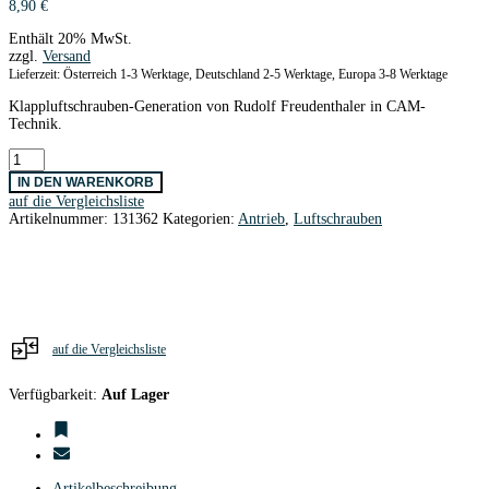
8,90
€
Enthält 20% MwSt.
zzgl.
Versand
Lieferzeit: Österreich 1-3 Werktage, Deutschland 2-5 Werktage, Europa 3-8 Werktage
Klappluftschrauben-Generation von Rudolf Freudenthaler in CAM-
Technik.
CAM
Carbon
IN DEN WARENKORB
Z
auf die Vergleichsliste
Klappluftschr.Blätter
Artikelnummer:
131362
Kategorien:
Antrieb
,
Luftschrauben
11x7
Menge
auf die Vergleichsliste
Verfügbarkeit:
Auf Lager
Artikelbeschreibung