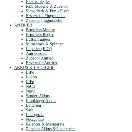
Elektro Segler
RES Modelle & Zubehör
Slow, Park & Fun - Flyer
Ersatzteile Flugmodelle
Zubehör Flugmodelle
ANTRIEB
Brushless Motore
Brushless Regler
Luftschrauben
Mitnehmer & Spinner
Impeller (EDF)
Antriebssets
Zubehör Antrieb
Ersatzteile Antrieb
AKKUS & LADEGER.
LiPo
Li-Ion
LiFe
NiCd
NiMh
Sender-Akkus
Empfänger Akkus
Batterien
Safe
Ladegeräte
Netzgeräte
Balancer & Messgeräte
Zubehör Akkus & Ladegeräte