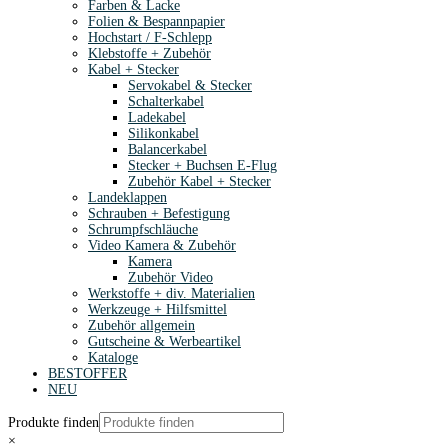
Farben & Lacke
Folien & Bespannpapier
Hochstart / F-Schlepp
Klebstoffe + Zubehör
Kabel + Stecker
Servokabel & Stecker
Schalterkabel
Ladekabel
Silikonkabel
Balancerkabel
Stecker + Buchsen E-Flug
Zubehör Kabel + Stecker
Landeklappen
Schrauben + Befestigung
Schrumpfschläuche
Video Kamera & Zubehör
Kamera
Zubehör Video
Werkstoffe + div. Materialien
Werkzeuge + Hilfsmittel
Zubehör allgemein
Gutscheine & Werbeartikel
Kataloge
BESTOFFER
NEU
Produkte finden
×