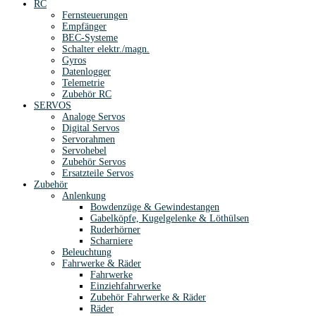
RC
Fernsteuerungen
Empfänger
BEC-Systeme
Schalter elektr./magn.
Gyros
Datenlogger
Telemetrie
Zubehör RC
SERVOS
Analoge Servos
Digital Servos
Servorahmen
Servohebel
Zubehör Servos
Ersatzteile Servos
Zubehör
Anlenkung
Bowdenzüge & Gewindestangen
Gabelköpfe, Kugelgelenke & Löthülsen
Ruderhörner
Scharniere
Beleuchtung
Fahrwerke & Räder
Fahrwerke
Einziehfahrwerke
Zubehör Fahrwerke & Räder
Räder