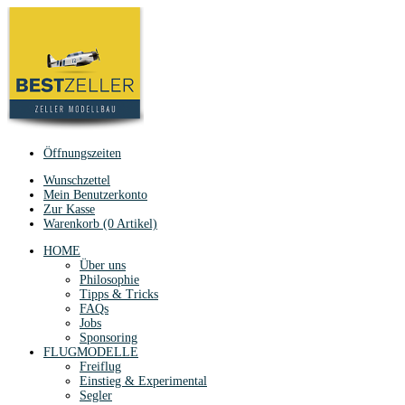
Öffnungszeiten
Wunschzettel
Mein Benutzerkonto
Zur Kasse
Warenkorb (0 Artikel)
HOME
Über uns
Philosophie
Tipps & Tricks
FAQs
Jobs
Sponsoring
FLUGMODELLE
Freiflug
Einstieg & Experimental
Segler