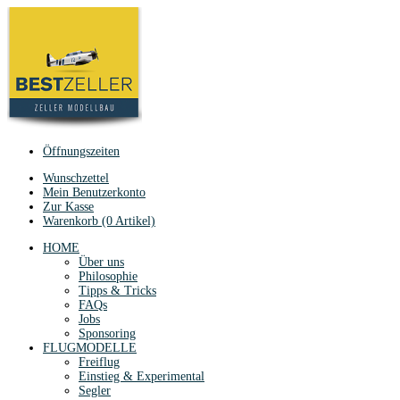
Öffnungszeiten
Wunschzettel
Mein Benutzerkonto
Zur Kasse
Warenkorb (0 Artikel)
HOME
Über uns
Philosophie
Tipps & Tricks
FAQs
Jobs
Sponsoring
FLUGMODELLE
Freiflug
Einstieg & Experimental
Segler