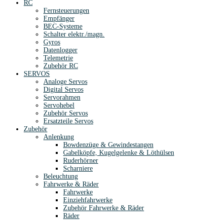
RC
Fernsteuerungen
Empfänger
BEC-Systeme
Schalter elektr./magn.
Gyros
Datenlogger
Telemetrie
Zubehör RC
SERVOS
Analoge Servos
Digital Servos
Servorahmen
Servohebel
Zubehör Servos
Ersatzteile Servos
Zubehör
Anlenkung
Bowdenzüge & Gewindestangen
Gabelköpfe, Kugelgelenke & Löthülsen
Ruderhörner
Scharniere
Beleuchtung
Fahrwerke & Räder
Fahrwerke
Einziehfahrwerke
Zubehör Fahrwerke & Räder
Räder