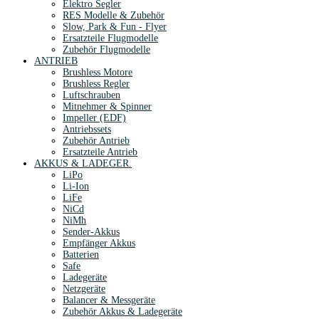
Elektro Segler
RES Modelle & Zubehör
Slow, Park & Fun - Flyer
Ersatzteile Flugmodelle
Zubehör Flugmodelle
ANTRIEB
Brushless Motore
Brushless Regler
Luftschrauben
Mitnehmer & Spinner
Impeller (EDF)
Antriebssets
Zubehör Antrieb
Ersatzteile Antrieb
AKKUS & LADEGER.
LiPo
Li-Ion
LiFe
NiCd
NiMh
Sender-Akkus
Empfänger Akkus
Batterien
Safe
Ladegeräte
Netzgeräte
Balancer & Messgeräte
Zubehör Akkus & Ladegeräte