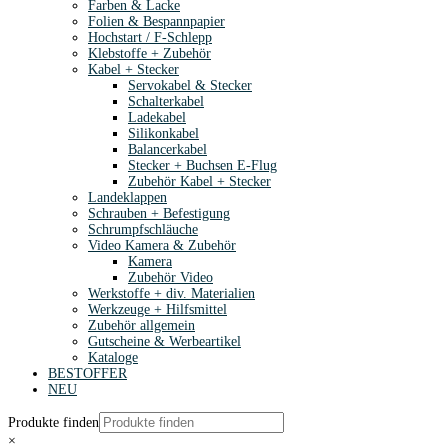
Farben & Lacke
Folien & Bespannpapier
Hochstart / F-Schlepp
Klebstoffe + Zubehör
Kabel + Stecker
Servokabel & Stecker
Schalterkabel
Ladekabel
Silikonkabel
Balancerkabel
Stecker + Buchsen E-Flug
Zubehör Kabel + Stecker
Landeklappen
Schrauben + Befestigung
Schrumpfschläuche
Video Kamera & Zubehör
Kamera
Zubehör Video
Werkstoffe + div. Materialien
Werkzeuge + Hilfsmittel
Zubehör allgemein
Gutscheine & Werbeartikel
Kataloge
BESTOFFER
NEU
Produkte finden
×