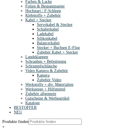
Farben & Lacke
Folien & Bespannpapier
Hochstart / F-Schlepp
Klebstoffe + Zubehör
Kabel + Stecker
Servokabel & Stecker
Schalterkabel
Ladekabel
Silikonkabel
Balancerkabel
Stecker + Buchsen E-Flug
Zubehör Kabel + Stecker
Landeklappen
Schrauben + Befestigung
Schrumpfschläuche
Video Kamera & Zubehör
Kamera
Zubehör Video
Werkstoffe + div. Materialien
Werkzeuge + Hilfsmittel
Zubehör allgemein
Gutscheine & Werbeartikel
Kataloge
BESTOFFER
NEU
Produkte finden
×