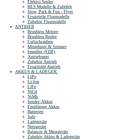
Elektro Segler
RES Modelle & Zubehör
Slow, Park & Fun - Flyer
Ersatzteile Flugmodelle
Zubehör Flugmodelle
ANTRIEB
Brushless Motore
Brushless Regler
Luftschrauben
Mitnehmer & Spinner
Impeller (EDF)
Antriebssets
Zubehör Antrieb
Ersatzteile Antrieb
AKKUS & LADEGER.
LiPo
Li-Ion
LiFe
NiCd
NiMh
Sender-Akkus
Empfänger Akkus
Batterien
Safe
Ladegeräte
Netzgeräte
Balancer & Messgeräte
Zubehör Akkus & Ladegeräte