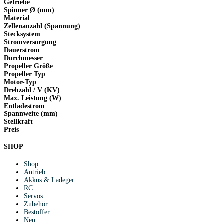
Getriebe
Spinner Ø (mm)
Material
Zellenanzahl (Spannung)
Stecksystem
Stromversorgung
Dauerstrom
Durchmesser
Propeller Größe
Propeller Typ
Motor-Typ
Drehzahl / V (KV)
Max. Leistung (W)
Entladestrom
Spannweite (mm)
Stellkraft
Preis
SHOP
Shop
Antrieb
Akkus & Ladeger.
RC
Servos
Zubehör
Bestoffer
Neu