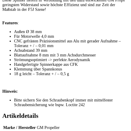
Diese Spinner liefern in Verbindung mit den dazu entwickelten GM Props
geringsten Widerstand sowie höchste Effizienz und sind zur Zeit der
Maßstab in der F5J Szene!
Features
:
Außen Ø 38 mm
Für Motorwelle 4,0 mm
CNC gefrästen Präzisionsmittel aus Alu mit gerader Aufnahme –
Toleranz + / – 0,01 mm
Achsabstand 39 mm
Blattaufnahme 8 mm mit 3 mm Achsdurchmesser
Strömungsoptimiert -> perfekte Aerodynamik
Handgefertigte Spinnerkappe aus CFK
Klemmung über Spannkonus
18 g leicht – Toleranz + / – 0,5 g
Hinweis:
Bitte sichern Sie den Schraubenkopf immer mit mittelfester
Schraubensicherung wie bspw. Loctite 242
Artikeldetails
Marke / Hersteller
GM Propeller