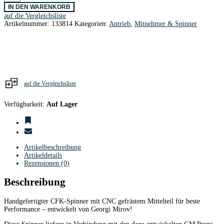
Prop
IN DEN WARENKORB
F5J
auf die Vergleichsliste
Präz.Spinner
Artikelnummer:
133814
Kategorien:
Antrieb
,
Mitnehmer & Spinner
CFK
38
/
4,00
mm
Ø
Menge
auf die Vergleichsliste
Verfügbarkeit:
Auf Lager
Artikelbeschreibung
Artikeldetails
Rezensionen (0)
Beschreibung
Handgefertigter CFK-Spinner mit CNC gefrästem Mittelteil für beste
Performance – entwickelt von Georgi Mirov!