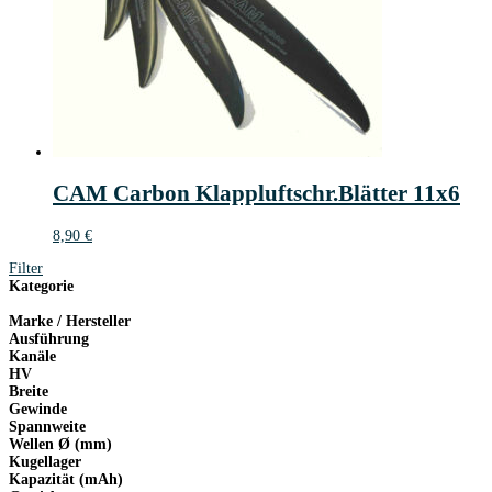
CAM Carbon Klappluftschr.Blätter 11x6
8,90
€
Filter
Kategorie
Marke / Hersteller
Ausführung
Kanäle
HV
Breite
Gewinde
Spannweite
Wellen Ø (mm)
Kugellager
Kapazität (mAh)