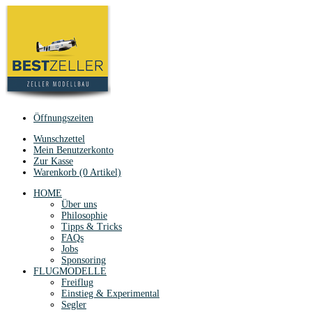
Öffnungszeiten
Wunschzettel
Mein Benutzerkonto
Zur Kasse
Warenkorb (0 Artikel)
HOME
Über uns
Philosophie
Tipps & Tricks
FAQs
Jobs
Sponsoring
FLUGMODELLE
Freiflug
Einstieg & Experimental
Segler