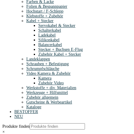
Farben & Lacke
Folien & Bespannpapier
Hochstart / F-Schlepp
Klebstoffe + Zubehör
Kabel + Stecker
Servokabel & Stecker
Schalterkabel
Ladekabel
Silikonkabel
Balancerkabel
Stecker + Buchsen E-Flug
Zubehör Kabel + Stecker
Landeklappen
Schrauben + Befestigung
Schrumpfschläuche
Video Kamera & Zubehör
Kamera
Zubehör Video
Werkstoffe + div. Materialien
Werkzeuge + Hilfsmittel
Zubehör allgemein
Gutscheine & Werbeartikel
Kataloge
BESTOFFER
NEU
Produkte finden
×