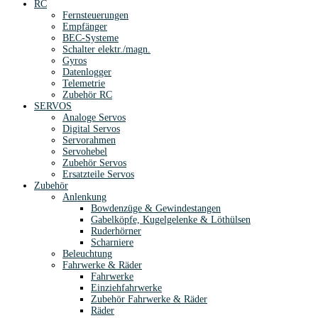
RC
Fernsteuerungen
Empfänger
BEC-Systeme
Schalter elektr./magn.
Gyros
Datenlogger
Telemetrie
Zubehör RC
SERVOS
Analoge Servos
Digital Servos
Servorahmen
Servohebel
Zubehör Servos
Ersatzteile Servos
Zubehör
Anlenkung
Bowdenzüge & Gewindestangen
Gabelköpfe, Kugelgelenke & Löthülsen
Ruderhörner
Scharniere
Beleuchtung
Fahrwerke & Räder
Fahrwerke
Einziehfahrwerke
Zubehör Fahrwerke & Räder
Räder