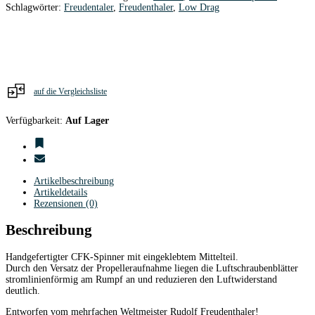
30
Schlagwörter:
Freudentaler
,
Freudenthaler
,
Low Drag
/
5,0
mm
Ø
weiß
RFM
Menge
auf die Vergleichsliste
Verfügbarkeit:
Auf Lager
Artikelbeschreibung
Artikeldetails
Rezensionen (0)
Beschreibung
Handgefertigter CFK-Spinner mit eingeklebtem Mittelteil.
Durch den Versatz der Propelleraufnahme liegen die Luftschraubenblätter
stromlinienförmig am Rumpf an und reduzieren den Luftwiderstand
deutlich.
Entworfen vom mehrfachen Weltmeister Rudolf Freudenthaler!