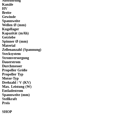
Ausführung
Kanäle
HV
Breite
Gewinde
Spannweite
Wellen Ø (mm)
Kugellager
Kapazität (mAh)
Getriebe
Spinner Ø (mm)
Material
Zellenanzahl (Spannung)
Stecksystem
Stromversorgung
Dauerstrom
Durchmesser
Propeller Größe
Propeller Typ
Motor-Typ
Drehzahl / V (KV)
Max. Leistung (W)
Entladestrom
Spannweite (mm)
Stellkraft
Preis
SHOP