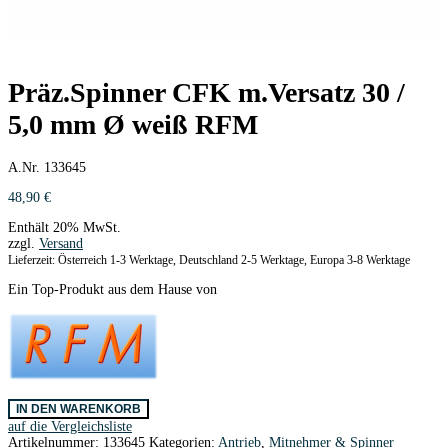
Präz.Spinner CFK m.Versatz 30 /
5,0 mm Ø weiß RFM
A.Nr. 133645
48,90
€
Enthält 20% MwSt.
zzgl.
Versand
Lieferzeit: Österreich 1-3 Werktage, Deutschland 2-5 Werktage, Europa 3-8 Werktage
Ein Top-Produkt aus dem Hause von
Präz.Spinner
IN DEN WARENKORB
CFK
auf die Vergleichsliste
m.Versatz
Artikelnummer:
133645
Kategorien:
Antrieb
,
Mitnehmer & Spinner