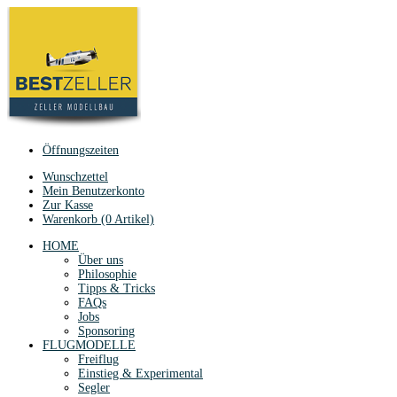
Öffnungszeiten
Wunschzettel
Mein Benutzerkonto
Zur Kasse
Warenkorb (0 Artikel)
HOME
Über uns
Philosophie
Tipps & Tricks
FAQs
Jobs
Sponsoring
FLUGMODELLE
Freiflug
Einstieg & Experimental
Segler