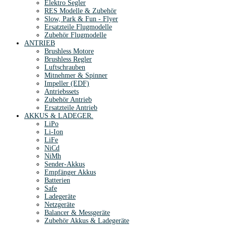
Elektro Segler
RES Modelle & Zubehör
Slow, Park & Fun - Flyer
Ersatzteile Flugmodelle
Zubehör Flugmodelle
ANTRIEB
Brushless Motore
Brushless Regler
Luftschrauben
Mitnehmer & Spinner
Impeller (EDF)
Antriebssets
Zubehör Antrieb
Ersatzteile Antrieb
AKKUS & LADEGER.
LiPo
Li-Ion
LiFe
NiCd
NiMh
Sender-Akkus
Empfänger Akkus
Batterien
Safe
Ladegeräte
Netzgeräte
Balancer & Messgeräte
Zubehör Akkus & Ladegeräte