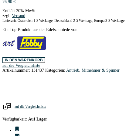
76,90
€
Enthält 20% MwSt.
zzgl.
Versand
Lieferzeit: Österreich 1-3 Werktage, Deutschland 2-5 Werktage, Europa 3-8 Werktage
Ein Top-Produkt aus der Edelschmiede von
Präz.Spinner
IN DEN WARENKORB
CNC
auf die Vergleichsliste
m.Versatz
Artikelnummer:
131437
Kategorien:
Antrieb
,
Mitnehmer & Spinner
40
/
5,0
mm
Ø
artHobby
Menge
auf die Vergleichsliste
Verfügbarkeit:
Auf Lager