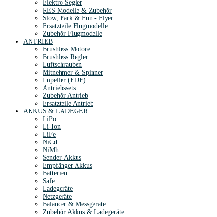
Elektro Segler
RES Modelle & Zubehör
Slow, Park & Fun - Flyer
Ersatzteile Flugmodelle
Zubehör Flugmodelle
ANTRIEB
Brushless Motore
Brushless Regler
Luftschrauben
Mitnehmer & Spinner
Impeller (EDF)
Antriebssets
Zubehör Antrieb
Ersatzteile Antrieb
AKKUS & LADEGER.
LiPo
Li-Ion
LiFe
NiCd
NiMh
Sender-Akkus
Empfänger Akkus
Batterien
Safe
Ladegeräte
Netzgeräte
Balancer & Messgeräte
Zubehör Akkus & Ladegeräte