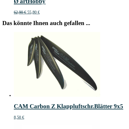
Ø artHobby
Ursprünglicher
Aktueller
62,90
€
55,80
€
Preis
Preis
war:
ist:
Das könnte Ihnen auch gefallen ...
62,90 €
55,80 €.
CAM Carbon Z Klappluftschr.Blätter 9x5
8,50
€