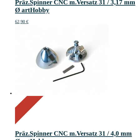
Präz.Spinner CNC m.Versatz 31 / 3,17 mm
Ø artHobby
62,90
€
On Sale
Sale!
11%
%
Off
Save 7 €
11
7€
7
Präz.Spinner CNC m.Versatz 31 / 4,0 mm
€