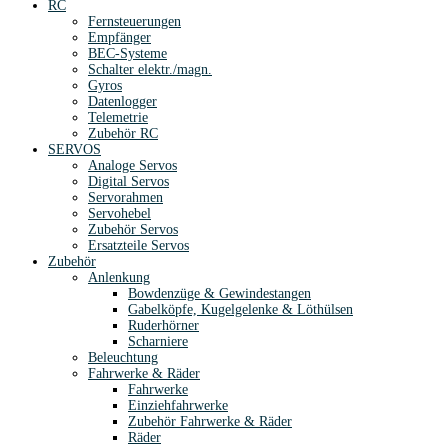
RC
Fernsteuerungen
Empfänger
BEC-Systeme
Schalter elektr./magn.
Gyros
Datenlogger
Telemetrie
Zubehör RC
SERVOS
Analoge Servos
Digital Servos
Servorahmen
Servohebel
Zubehör Servos
Ersatzteile Servos
Zubehör
Anlenkung
Bowdenzüge & Gewindestangen
Gabelköpfe, Kugelgelenke & Löthülsen
Ruderhörner
Scharniere
Beleuchtung
Fahrwerke & Räder
Fahrwerke
Einziehfahrwerke
Zubehör Fahrwerke & Räder
Räder