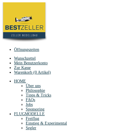
Öffnungszeiten
Wunschzettel
Mein Benutzerkonto
Zur Kasse
Warenkorb (0 Artikel)
HOME
Über uns
Philosophie
Tipps & Tricks
FAQs
Jobs
Sponsoring
FLUGMODELLE
Freiflug
Einstieg & Experimental
Segler