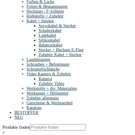
Farben & Lacke
Folien & Bespannpapier
Hochstart / F-Schlepp
Klebstoffe + Zubehör
Kabel + Stecker
Servokabel & Stecker
Schalterkabel
Ladekabel
Silikonkabel
Balancerkabel
Stecker + Buchsen E-Flug
Zubehör Kabel + Stecker
Landeklappen
Schrauben + Befestigung
Schrumpfschläuche
Video Kamera & Zubehör
Kamera
Zubehör Video
Werkstoffe + div. Materialien
Werkzeuge + Hilfsmittel
Zubehör allgemein
Gutscheine & Werbeartikel
Kataloge
BESTOFFER
NEU
Produkte finden
×