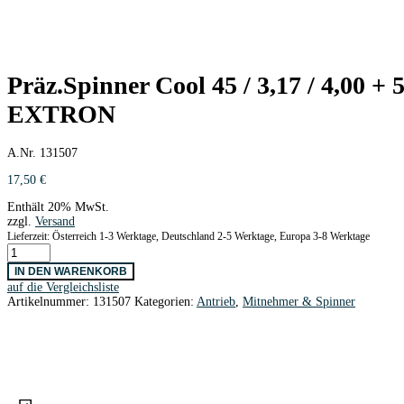
Präz.Spinner Cool 45 / 3,17 / 4,00 +
EXTRON
A.Nr. 131507
17,50
€
Enthält 20% MwSt.
zzgl.
Versand
Lieferzeit: Österreich 1-3 Werktage, Deutschland 2-5 Werktage, Europa 3-8 Werktage
Präz.Spinner
Cool
IN DEN WARENKORB
45
auf die Vergleichsliste
/
Artikelnummer:
131507
Kategorien:
Antrieb
,
Mitnehmer & Spinner
3,17
/
4,00
+
5,00
mm
Ø