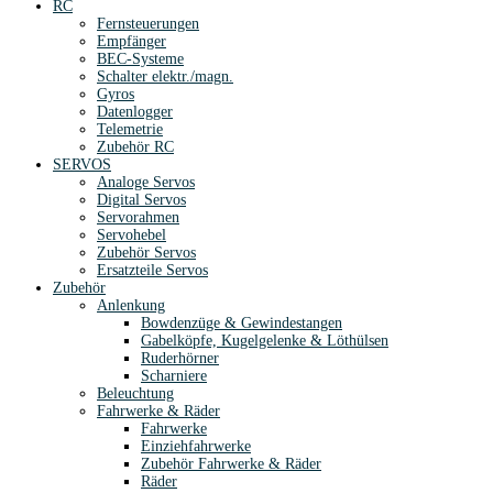
RC
Fernsteuerungen
Empfänger
BEC-Systeme
Schalter elektr./magn.
Gyros
Datenlogger
Telemetrie
Zubehör RC
SERVOS
Analoge Servos
Digital Servos
Servorahmen
Servohebel
Zubehör Servos
Ersatzteile Servos
Zubehör
Anlenkung
Bowdenzüge & Gewindestangen
Gabelköpfe, Kugelgelenke & Löthülsen
Ruderhörner
Scharniere
Beleuchtung
Fahrwerke & Räder
Fahrwerke
Einziehfahrwerke
Zubehör Fahrwerke & Räder
Räder