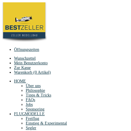
Öffnungszeiten
Wunschzettel
Mein Benutzerkonto
Zur Kasse
Warenkorb (0 Artikel)
HOME
Über uns
Philosophie
Tipps & Tricks
FAQs
Jobs
Sponsoring
FLUGMODELLE
Freiflug
Einstieg & Experimental
Segler