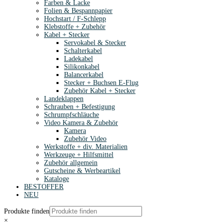
Farben & Lacke
Folien & Bespannpapier
Hochstart / F-Schlepp
Klebstoffe + Zubehör
Kabel + Stecker
Servokabel & Stecker
Schalterkabel
Ladekabel
Silikonkabel
Balancerkabel
Stecker + Buchsen E-Flug
Zubehör Kabel + Stecker
Landeklappen
Schrauben + Befestigung
Schrumpfschläuche
Video Kamera & Zubehör
Kamera
Zubehör Video
Werkstoffe + div. Materialien
Werkzeuge + Hilfsmittel
Zubehör allgemein
Gutscheine & Werbeartikel
Kataloge
BESTOFFER
NEU
Produkte finden
×