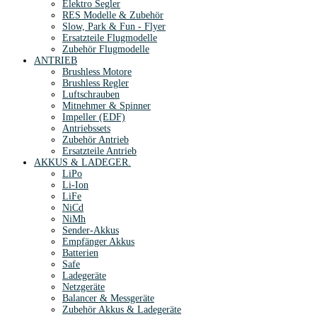
Elektro Segler
RES Modelle & Zubehör
Slow, Park & Fun - Flyer
Ersatzteile Flugmodelle
Zubehör Flugmodelle
ANTRIEB
Brushless Motore
Brushless Regler
Luftschrauben
Mitnehmer & Spinner
Impeller (EDF)
Antriebssets
Zubehör Antrieb
Ersatzteile Antrieb
AKKUS & LADEGER.
LiPo
Li-Ion
LiFe
NiCd
NiMh
Sender-Akkus
Empfänger Akkus
Batterien
Safe
Ladegeräte
Netzgeräte
Balancer & Messgeräte
Zubehör Akkus & Ladegeräte