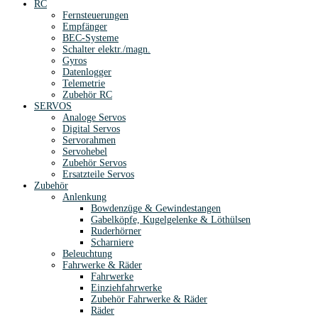
RC
Fernsteuerungen
Empfänger
BEC-Systeme
Schalter elektr./magn.
Gyros
Datenlogger
Telemetrie
Zubehör RC
SERVOS
Analoge Servos
Digital Servos
Servorahmen
Servohebel
Zubehör Servos
Ersatzteile Servos
Zubehör
Anlenkung
Bowdenzüge & Gewindestangen
Gabelköpfe, Kugelgelenke & Löthülsen
Ruderhörner
Scharniere
Beleuchtung
Fahrwerke & Räder
Fahrwerke
Einziehfahrwerke
Zubehör Fahrwerke & Räder
Räder