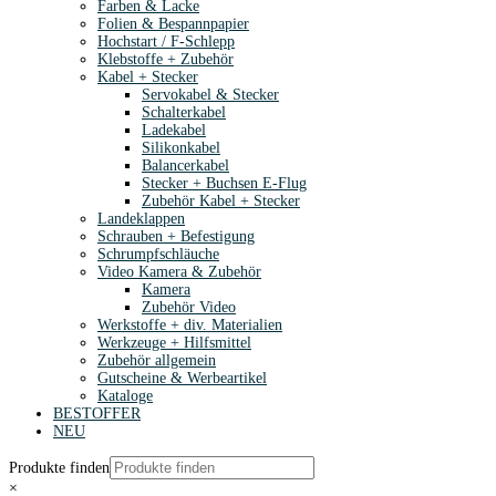
Farben & Lacke
Folien & Bespannpapier
Hochstart / F-Schlepp
Klebstoffe + Zubehör
Kabel + Stecker
Servokabel & Stecker
Schalterkabel
Ladekabel
Silikonkabel
Balancerkabel
Stecker + Buchsen E-Flug
Zubehör Kabel + Stecker
Landeklappen
Schrauben + Befestigung
Schrumpfschläuche
Video Kamera & Zubehör
Kamera
Zubehör Video
Werkstoffe + div. Materialien
Werkzeuge + Hilfsmittel
Zubehör allgemein
Gutscheine & Werbeartikel
Kataloge
BESTOFFER
NEU
Produkte finden
×