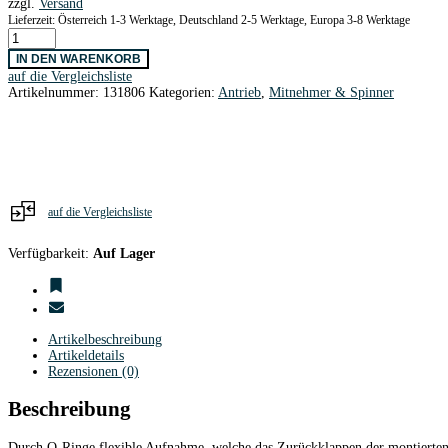
zzgl.
Versand
Lieferzeit: Österreich 1-3 Werktage, Deutschland 2-5 Werktage, Europa 3-8 Werktage
Prop
Adapter
IN DEN WARENKORB
3,17
auf die Vergleichsliste
/
Artikelnummer:
131806
Kategorien:
Antrieb
,
Mitnehmer & Spinner
8,0
mit
Prop-
Gummi
/
O-
Ringe
Menge
auf die Vergleichsliste
Verfügbarkeit:
Auf Lager
Artikelbeschreibung
Artikeldetails
Rezensionen (0)
Beschreibung
Durch O-Ringe flexible Aufnahme, welche das Zurückklappen der montierten