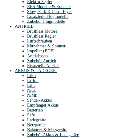
Elektro Segler
RES Modelle & Zubehör
Slow, Park & Fun - Flyer
Ersatzteile Flugmodelle
Zubehör Flugmodelle
ANTRIEB
Brushless Motore
Brushless Regler
Luftschrauben
Mitnehmer & Spinner
Impeller (EDF)
Antriebssets
Zubehör Antrieb
Ersatzteile Antrieb
AKKUS & LADEGER.
LiPo
Li-Ion
LiFe
NiCd
NiMh
Sender-Akkus
Empfänger Akkus
Batterien
Safe
Ladegeräte
Netzgeräte
Balancer & Messgeräte
Zubehör Akkus & Ladegeräte