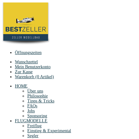
Öffnungszeiten
Wunschzettel
Mein Benutzerkonto
Zur Kasse
Warenkorb (0 Artikel)
HOME
Über uns
Philosophie
Tipps & Tricks
FAQs
Jobs
Sponsoring
FLUGMODELLE
Freiflug
Einstieg & Experimental
Segler