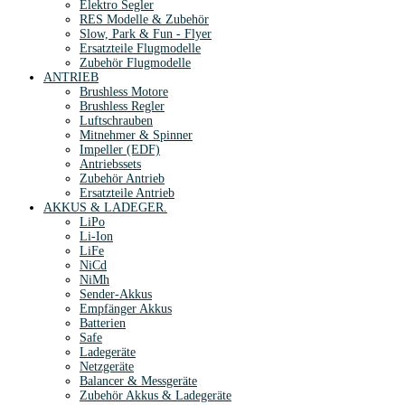
Elektro Segler
RES Modelle & Zubehör
Slow, Park & Fun - Flyer
Ersatzteile Flugmodelle
Zubehör Flugmodelle
ANTRIEB
Brushless Motore
Brushless Regler
Luftschrauben
Mitnehmer & Spinner
Impeller (EDF)
Antriebssets
Zubehör Antrieb
Ersatzteile Antrieb
AKKUS & LADEGER.
LiPo
Li-Ion
LiFe
NiCd
NiMh
Sender-Akkus
Empfänger Akkus
Batterien
Safe
Ladegeräte
Netzgeräte
Balancer & Messgeräte
Zubehör Akkus & Ladegeräte