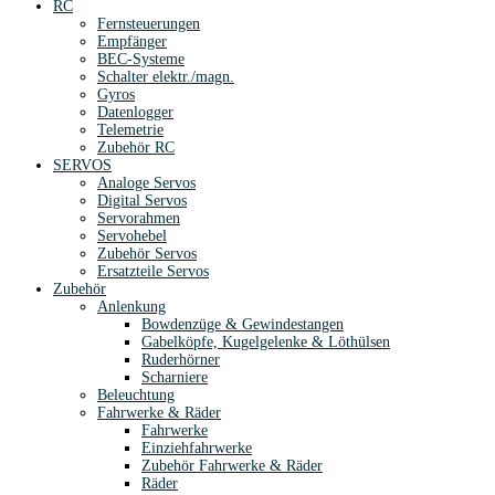
RC
Fernsteuerungen
Empfänger
BEC-Systeme
Schalter elektr./magn.
Gyros
Datenlogger
Telemetrie
Zubehör RC
SERVOS
Analoge Servos
Digital Servos
Servorahmen
Servohebel
Zubehör Servos
Ersatzteile Servos
Zubehör
Anlenkung
Bowdenzüge & Gewindestangen
Gabelköpfe, Kugelgelenke & Löthülsen
Ruderhörner
Scharniere
Beleuchtung
Fahrwerke & Räder
Fahrwerke
Einziehfahrwerke
Zubehör Fahrwerke & Räder
Räder