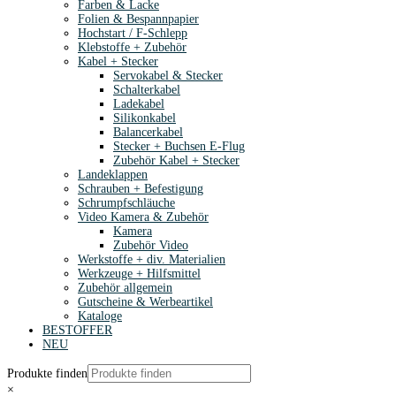
Farben & Lacke
Folien & Bespannpapier
Hochstart / F-Schlepp
Klebstoffe + Zubehör
Kabel + Stecker
Servokabel & Stecker
Schalterkabel
Ladekabel
Silikonkabel
Balancerkabel
Stecker + Buchsen E-Flug
Zubehör Kabel + Stecker
Landeklappen
Schrauben + Befestigung
Schrumpfschläuche
Video Kamera & Zubehör
Kamera
Zubehör Video
Werkstoffe + div. Materialien
Werkzeuge + Hilfsmittel
Zubehör allgemein
Gutscheine & Werbeartikel
Kataloge
BESTOFFER
NEU
Produkte finden
×