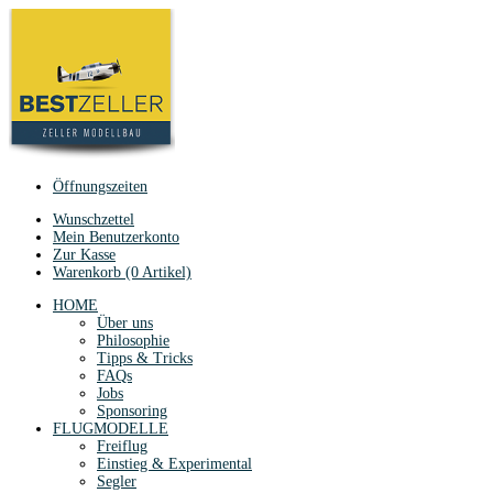
Öffnungszeiten
Wunschzettel
Mein Benutzerkonto
Zur Kasse
Warenkorb (0 Artikel)
HOME
Über uns
Philosophie
Tipps & Tricks
FAQs
Jobs
Sponsoring
FLUGMODELLE
Freiflug
Einstieg & Experimental
Segler