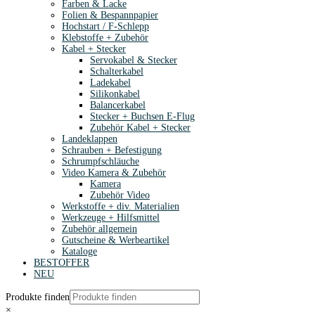
Farben & Lacke
Folien & Bespannpapier
Hochstart / F-Schlepp
Klebstoffe + Zubehör
Kabel + Stecker
Servokabel & Stecker
Schalterkabel
Ladekabel
Silikonkabel
Balancerkabel
Stecker + Buchsen E-Flug
Zubehör Kabel + Stecker
Landeklappen
Schrauben + Befestigung
Schrumpfschläuche
Video Kamera & Zubehör
Kamera
Zubehör Video
Werkstoffe + div. Materialien
Werkzeuge + Hilfsmittel
Zubehör allgemein
Gutscheine & Werbeartikel
Kataloge
BESTOFFER
NEU
Produkte finden
×