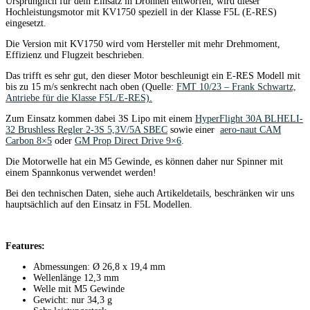
Ursprünglich für dein Einsatz in Drohnen entworfen, wird dieser
Hochleistungsmotor mit KV1750 speziell in der Klasse F5L (E-RES)
eingesetzt.
Die Version mit KV1750 wird vom Hersteller mit mehr Drehmoment,
Effizienz und Flugzeit beschrieben.
Das trifft es sehr gut, den dieser Motor beschleunigt ein E-RES Modell mit
bis zu 15 m/s senkrecht nach oben (Quelle:
FMT 10/23 – Frank Schwartz,
Antriebe für die Klasse F5L/E-RES).
Zum Einsatz kommen dabei 3S Lipo mit einem
HyperFlight 30A BLHELI-
32 Brushless Regler 2-3S 5,3V/5A SBEC
sowie einer
aero-naut CAM
Carbon 8×5
oder
GM Prop Direct Drive 9×6
.
Die Motorwelle hat ein M5 Gewinde, es können daher nur Spinner mit
einem Spannkonus verwendet werden!
Bei den technischen Daten, siehe auch Artikeldetails, beschränken wir uns
hauptsächlich auf den Einsatz in F5L Modellen.
Features:
Abmessungen: Ø 26,8 x 19,4 mm
Wellenlänge 12,3 mm
Welle mit M5 Gewinde
Gewicht: nur 34,3 g