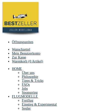
Öffnungszeiten
Wunschzettel
Mein Benutzerkonto
Zur Kasse
Warenkorb (0 Artikel)
HOME
Über uns
Philosophie
Tipps & Tricks
FAQs
Jobs
Sponsoring
FLUGMODELLE
Freiflug
Einstieg & Experimental
Segler