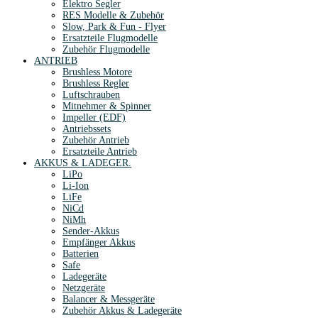
Elektro Segler
RES Modelle & Zubehör
Slow, Park & Fun - Flyer
Ersatzteile Flugmodelle
Zubehör Flugmodelle
ANTRIEB
Brushless Motore
Brushless Regler
Luftschrauben
Mitnehmer & Spinner
Impeller (EDF)
Antriebssets
Zubehör Antrieb
Ersatzteile Antrieb
AKKUS & LADEGER.
LiPo
Li-Ion
LiFe
NiCd
NiMh
Sender-Akkus
Empfänger Akkus
Batterien
Safe
Ladegeräte
Netzgeräte
Balancer & Messgeräte
Zubehör Akkus & Ladegeräte