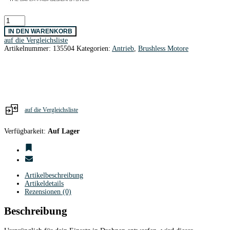
T-
MOTOR
IN DEN WARENKORB
F60
auf die Vergleichsliste
Pro
Artikelnummer:
135504
Kategorien:
Antrieb
,
Brushless Motore
V
KV1750
Menge
auf die Vergleichsliste
Verfügbarkeit:
Auf Lager
Artikelbeschreibung
Artikeldetails
Rezensionen (0)
Beschreibung