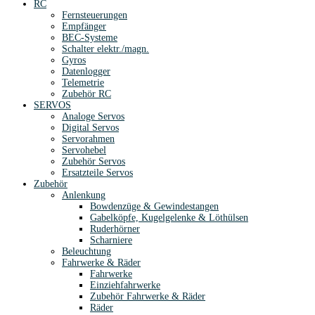
RC
Fernsteuerungen
Empfänger
BEC-Systeme
Schalter elektr./magn.
Gyros
Datenlogger
Telemetrie
Zubehör RC
SERVOS
Analoge Servos
Digital Servos
Servorahmen
Servohebel
Zubehör Servos
Ersatzteile Servos
Zubehör
Anlenkung
Bowdenzüge & Gewindestangen
Gabelköpfe, Kugelgelenke & Löthülsen
Ruderhörner
Scharniere
Beleuchtung
Fahrwerke & Räder
Fahrwerke
Einziehfahrwerke
Zubehör Fahrwerke & Räder
Räder