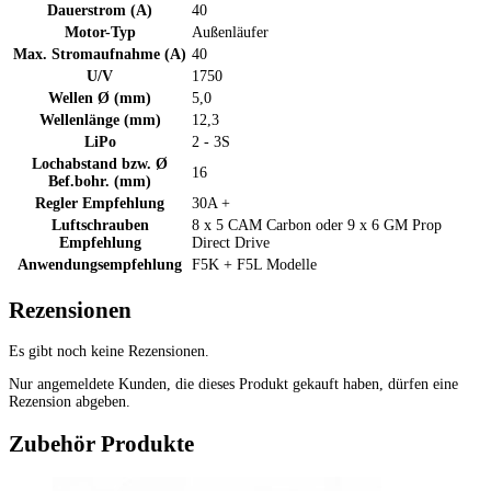
Dauerstrom (A)
40
Motor-Typ
Außenläufer
Max. Stromaufnahme (A)
40
U/V
1750
Wellen Ø (mm)
5,0
Wellenlänge (mm)
12,3
LiPo
2 - 3S
Lochabstand bzw. Ø
16
Bef.bohr. (mm)
Regler Empfehlung
30A +
Luftschrauben
8 x 5 CAM Carbon oder 9 x 6 GM Prop
Empfehlung
Direct Drive
Anwendungsempfehlung
F5K + F5L Modelle
Rezensionen
Es gibt noch keine Rezensionen.
Nur angemeldete Kunden, die dieses Produkt gekauft haben, dürfen eine
Rezension abgeben.
Zubehör Produkte