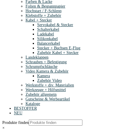
Farben & Lacke
Folien & Bespannpapier
Hochstart / F-Schlepp
Klebstoffe + Zubehör
Kabel + Stecker
Servokabel & Stecker
Schalterkabel
Ladekabel
Silikonkabel
Balancerkabel
Stecker + Buchsen E-Flug
Zubehör Kabel + Stecker
Landeklappen
Schrauben + Befestigung
Schrumpfschläuche
Video Kamera & Zubehör
Kamera
Zubehör Video
Werkstoffe + div. Materialien
Werkzeuge + Hilfsmittel
Zubehör allgemein
Gutscheine & Werbeartikel
Kataloge
BESTOFFER
NEU
Produkte finden
×