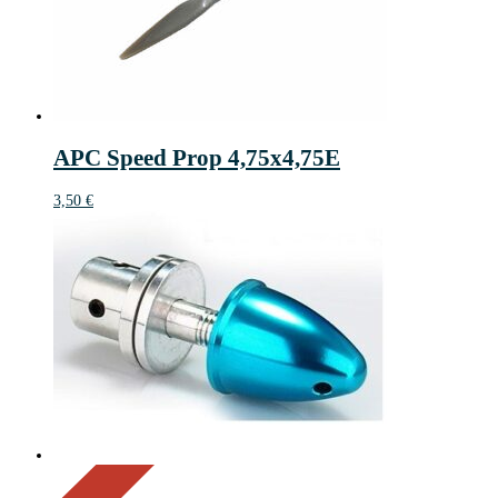
APC Speed Prop 4,75x4,75E
3,50
€
On Sale