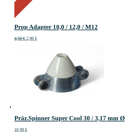
Sale!
36%
%
Off
Save 2 €
36
2€
2
Prop Adapter 10,0 / 12,0 / M12
€
Ursprünglicher
Aktueller
4,50
€
2,90
€
Preis
Preis
war:
ist:
4,50 €
2,90 €.
Präz.Spinner Super Cool 30 / 3,17 mm Ø
10,90
€