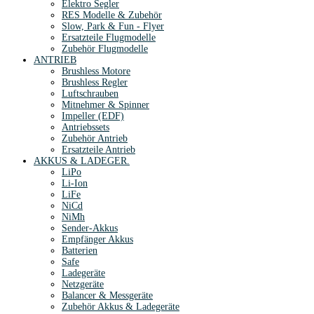
Elektro Segler
RES Modelle & Zubehör
Slow, Park & Fun - Flyer
Ersatzteile Flugmodelle
Zubehör Flugmodelle
ANTRIEB
Brushless Motore
Brushless Regler
Luftschrauben
Mitnehmer & Spinner
Impeller (EDF)
Antriebssets
Zubehör Antrieb
Ersatzteile Antrieb
AKKUS & LADEGER.
LiPo
Li-Ion
LiFe
NiCd
NiMh
Sender-Akkus
Empfänger Akkus
Batterien
Safe
Ladegeräte
Netzgeräte
Balancer & Messgeräte
Zubehör Akkus & Ladegeräte