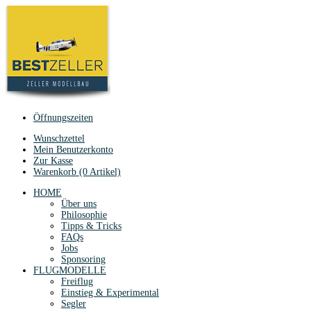
Öffnungszeiten
Wunschzettel
Mein Benutzerkonto
Zur Kasse
Warenkorb (0 Artikel)
HOME
Über uns
Philosophie
Tipps & Tricks
FAQs
Jobs
Sponsoring
FLUGMODELLE
Freiflug
Einstieg & Experimental
Segler