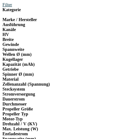
Filter
Kategorie
Marke / Hersteller
Ausführung
Kanäle
HV
Breite
Gewinde
Spannweite
Wellen Ø (mm)
Kugellager
Kapazität (mAh)
Getriebe
Spinner Ø (mm)
Material
Zellenanzahl (Spannung)
Stecksystem
Stromversorgung
Dauerstrom
Durchmesser
Propeller Größe
Propeller Typ
Motor-Typ
Drehzahl / V (KV)
Max. Leistung (W)
Entladestrom
Spannweite (mm)