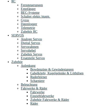
RC
Fernsteuerungen
Empfänger
BEC-Systeme
Schalter elektr./magn.
Gyros
Datenlogger
Telemetrie
Zubehör RC
SERVOS
Analoge Servos
Digital Servos
Servorahmen
Servohebel
Zubehör Servos
Ersatzteile Servos
Zubehör
Anlenkung
Bowdenzüge & Gewindestangen
Gabelköpfe, Kugelgelenke & Löthülsen
Ruderhörner
Scharniere
Beleuchtung
Fahrwerke & Räder
Fahrwerke
Einziehfahrwerke
Zubehör Fahrwerke & Räder
Räder