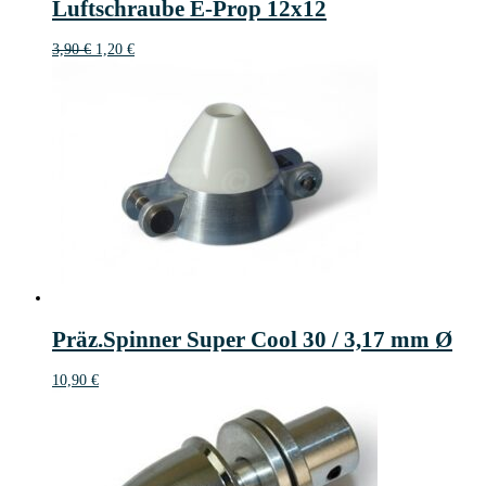
Luftschraube E-Prop 12x12
€
Ursprünglicher
Aktueller
3,90
€
1,20
€
Preis
Preis
war:
ist:
3,90 €
1,20 €.
Präz.Spinner Super Cool 30 / 3,17 mm Ø
10,90
€