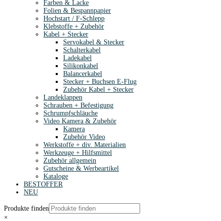
Farben & Lacke
Folien & Bespannpapier
Hochstart / F-Schlepp
Klebstoffe + Zubehör
Kabel + Stecker
Servokabel & Stecker
Schalterkabel
Ladekabel
Silikonkabel
Balancerkabel
Stecker + Buchsen E-Flug
Zubehör Kabel + Stecker
Landeklappen
Schrauben + Befestigung
Schrumpfschläuche
Video Kamera & Zubehör
Kamera
Zubehör Video
Werkstoffe + div. Materialien
Werkzeuge + Hilfsmittel
Zubehör allgemein
Gutscheine & Werbeartikel
Kataloge
BESTOFFER
NEU
Produkte finden
×