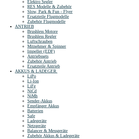
Elektro Segler
RES Modelle & Zubehör
Slow, Park & Fun - Flyer
Ersatzteile Flugmodelle
Zubehör Flugmodelle
ANTRIEB
Brushless Motore
Brushless Regler
Luftschrauben
Mitnehmer & Spinner
Impeller (EDF)
Antriebssets
Zubehör Antrieb
Ersatzteile Antrieb
AKKUS & LADEGER.
LiPo
Li-Ion
LiFe
NiCd
NiMh
Sender-Akkus
Empfänger Akkus
Batterien
Safe
Ladegeräte
Netzgeräte
Balancer & Messgeräte
Zubehör Akkus & Ladegeräte