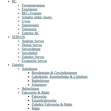
RC
Fernsteuerungen
Empfänger
BEC-Systeme
Schalter elektr./magn.
Gyros
Datenlogger
Telemetrie
Zubehör RC
SERVOS
Analoge Servos
Digital Servos
Servorahmen
Servohebel
Zubehör Servos
Ersatzteile Servos
Zubehör
Anlenkung
Bowdenzüge & Gewindestangen
Gabelköpfe, Kugelgelenke & Löthülsen
Ruderhörner
Scharniere
Beleuchtung
Fahrwerke & Räder
Fahrwerke
Einziehfahrwerke
Zubehör Fahrwerke & Räder
Räder