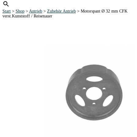
Start
>
Shop
>
Antrieb
>
Zubehör Antrieb
> Motorspant Ø 32 mm CFK
verst.Kunststoff / Reisenauer