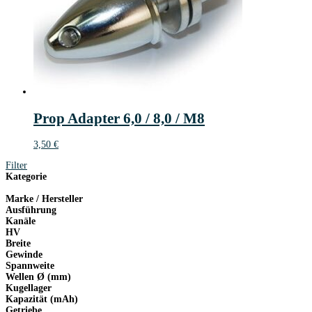
Prop Adapter 6,0 / 8,0 / M8
3,50
€
Filter
Kategorie
Marke / Hersteller
Ausführung
Kanäle
HV
Breite
Gewinde
Spannweite
Wellen Ø (mm)
Kugellager
Kapazität (mAh)
Getriebe