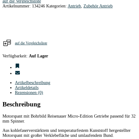
auf die Vergleichsliste
mm
Artikelnummer:
134246
Kategorien:
Antrieb
,
Zubehör Antrieb
CFK
verst.Kunststoff
/
Reisenauer
Menge
auf die Vergleichsliste
Verfügbarkeit:
Auf Lager
Artikelbeschreibung
Artikeldetails
Rezensionen (0)
Beschreibung
Motorspant mit Bohrbild Reisenauer Micro-Edition Getriebe passend für 32
mm Spinner.
Aus kohlefaserverstärktem und temperaturfestem Kunststoff hergestellter
Motorspant mit großer Verklebefläche und umlaufendem Bund.