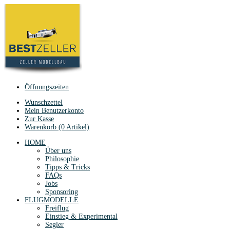
Öffnungszeiten
Wunschzettel
Mein Benutzerkonto
Zur Kasse
Warenkorb (0 Artikel)
HOME
Über uns
Philosophie
Tipps & Tricks
FAQs
Jobs
Sponsoring
FLUGMODELLE
Freiflug
Einstieg & Experimental
Segler