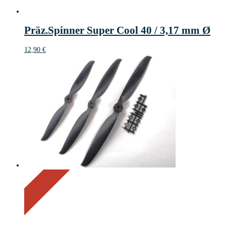
Präz.Spinner Super Cool 40 / 3,17 mm Ø
12,90
€
On Sale
Sale!
69%
%
Off
Save 3 €
69
3€
3