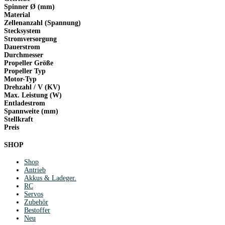
Spinner Ø (mm)
Material
Zellenanzahl (Spannung)
Stecksystem
Stromversorgung
Dauerstrom
Durchmesser
Propeller Größe
Propeller Typ
Motor-Typ
Drehzahl / V (KV)
Max. Leistung (W)
Entladestrom
Spannweite (mm)
Stellkraft
Preis
SHOP
Shop
Antrieb
Akkus & Ladeger.
RC
Servos
Zubehör
Bestoffer
Neu