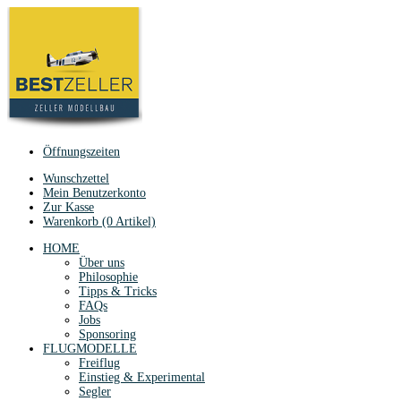
Öffnungszeiten
Wunschzettel
Mein Benutzerkonto
Zur Kasse
Warenkorb (0 Artikel)
HOME
Über uns
Philosophie
Tipps & Tricks
FAQs
Jobs
Sponsoring
FLUGMODELLE
Freiflug
Einstieg & Experimental
Segler