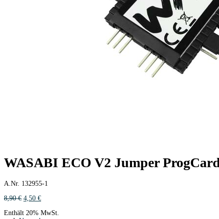
WASABI ECO V2 Jumper ProgCar
A.Nr. 132955-1
Ursprünglicher
Aktueller
8,90
€
4,50
€
Preis
Preis
Enthält 20% MwSt.
war:
ist: