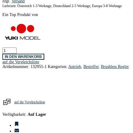
zzgl.
Versand
8,90 €
4,50 €.
Lieferzeit: Österreich 1-3 Werktage, Deutschland 2-5 Werktage, Europa 3-8 Werktage
Ein Top Produkt von
WASABI
ECO
IN DEN WARENKORB
V2
auf die Vergleichsliste
Jumper
Artikelnummer:
132955-1
Kategorien:
Antrieb
,
Bestoffer
,
Brushless Regler
ProgCard
Menge
auf die Vergleichsliste
Verfügbarkeit:
Auf Lager