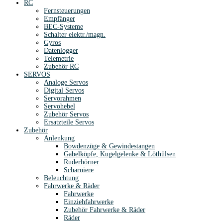
RC
Fernsteuerungen
Empfänger
BEC-Systeme
Schalter elektr./magn.
Gyros
Datenlogger
Telemetrie
Zubehör RC
SERVOS
Analoge Servos
Digital Servos
Servorahmen
Servohebel
Zubehör Servos
Ersatzteile Servos
Zubehör
Anlenkung
Bowdenzüge & Gewindestangen
Gabelköpfe, Kugelgelenke & Löthülsen
Ruderhörner
Scharniere
Beleuchtung
Fahrwerke & Räder
Fahrwerke
Einziehfahrwerke
Zubehör Fahrwerke & Räder
Räder