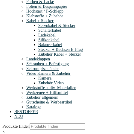
Farben & Lacke
Folien & Bespannpapier
Hochstart / F-Schlepp
Klebstoffe + Zubehör
Kabel + Stecker
Servokabel & Stecker
Schalterkabel
Ladekabel
Silikonkabel
Balancerkabel
Stecker + Buchsen E-Flug
Zubehör Kabel + Stecker
Landeklappen
Schrauben + Befestigung
Schrumpfschläuche
Video Kamera & Zubehör
Kamera
Zubehör Video
Werkstoffe + div. Materialien
Werkzeuge + Hilfsmittel
Zubehör allgemein
Gutscheine & Werbeartikel
Kataloge
BESTOFFER
NEU
Produkte finden
×