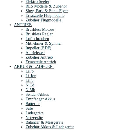
Elektro Segler
RES Modelle & Zubehör
Slow, Park & Fun - Flyer
Ersatzteile Flugmodelle
Zubehör Flugmodelle
ANTRIEB
Brushless Motore
Brushless Regler
Luftschrauben
Mitnehmer & Spinner
Impeller (EDF)
Antriebssets
Zubehör Antrieb
Ersatzteile Antrieb
AKKUS & LADEGER.
LiPo
Li-Ion
LiFe
NiCd
NiMh
Sender-Akkus
Empfänger Akkus
Batterien
Safe
Ladegeräte
Netzgeräte
Balancer & Messgeräte
Zubehör Akkus & Ladegeräte