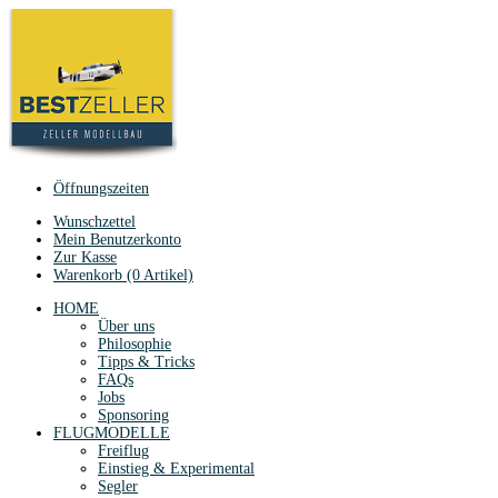
Öffnungszeiten
Wunschzettel
Mein Benutzerkonto
Zur Kasse
Warenkorb (0 Artikel)
HOME
Über uns
Philosophie
Tipps & Tricks
FAQs
Jobs
Sponsoring
FLUGMODELLE
Freiflug
Einstieg & Experimental
Segler