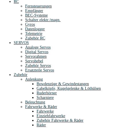
RC
Fernsteuerungen
Empfänger
BEC-Systeme
Schalter elektr./magn.
Gyros
Datenlogger
Telemetrie
Zubehör RC
SERVOS
Analoge Servos
Digital Servos
Servorahmen
Servohebel
Zubehör Servos
Ersatzteile Servos
Zubehör
Anlenkung
Bowdenzüge & Gewindestangen
Gabelköpfe, Kugelgelenke & Löthülsen
Ruderhörner
Scharniere
Beleuchtung
Fahrwerke & Räder
Fahrwerke
Einziehfahrwerke
Zubehör Fahrwerke & Räder
Räder