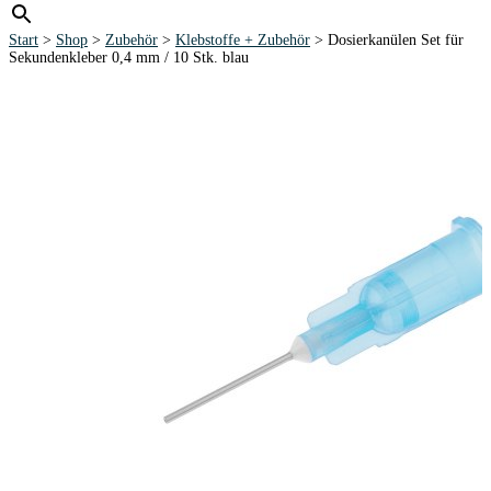
Start
>
Shop
>
Zubehör
>
Klebstoffe + Zubehör
> Dosierkanülen Set für
Sekundenkleber 0,4 mm / 10 Stk. blau