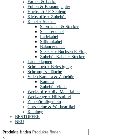
Farben & Lacke
Folien & Bespannpapier
Hochstart / F-Schlepp
Klebstoffe + Zubehör
Kabel + Stecker
Servokabel & Stecker
Schalterkabel
Ladekabel
Silikonkabel
Balancerkabel
Stecker + Buchsen E-Flug
Zubehör Kabel + Stecker
Landeklappen
Schrauben + Befestigung
Schrumpfschläuche
Video Kamera & Zubehör
Kamera
Zubehör Video
Werkstoffe + div. Materialien
Werkzeuge + Hilfsmittel
Zubehör allgemein
Gutscheine & Werbeartikel
Kataloge
BESTOFFER
NEU
Produkte finden
×