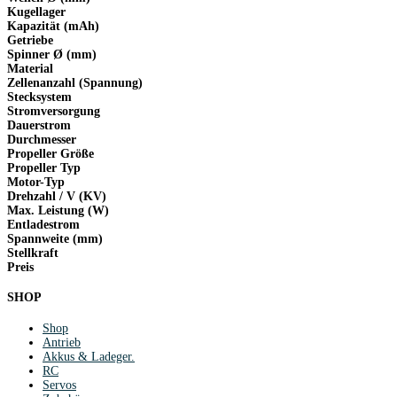
Kugellager
Kapazität (mAh)
Getriebe
Spinner Ø (mm)
Material
Zellenanzahl (Spannung)
Stecksystem
Stromversorgung
Dauerstrom
Durchmesser
Propeller Größe
Propeller Typ
Motor-Typ
Drehzahl / V (KV)
Max. Leistung (W)
Entladestrom
Spannweite (mm)
Stellkraft
Preis
SHOP
Shop
Antrieb
Akkus & Ladeger.
RC
Servos