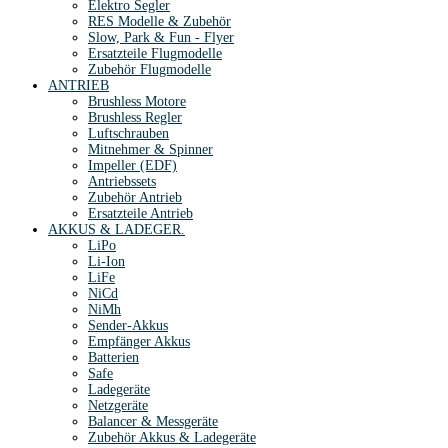
Elektro Segler
RES Modelle & Zubehör
Slow, Park & Fun - Flyer
Ersatzteile Flugmodelle
Zubehör Flugmodelle
ANTRIEB
Brushless Motore
Brushless Regler
Luftschrauben
Mitnehmer & Spinner
Impeller (EDF)
Antriebssets
Zubehör Antrieb
Ersatzteile Antrieb
AKKUS & LADEGER.
LiPo
Li-Ion
LiFe
NiCd
NiMh
Sender-Akkus
Empfänger Akkus
Batterien
Safe
Ladegeräte
Netzgeräte
Balancer & Messgeräte
Zubehör Akkus & Ladegeräte