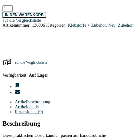
Dosierkanülen
Set
IN DEN WARENKORB
für
auf die Vergleichsliste
Sekundenkleber
Artikelnummer:
136006
Kategorien:
Klebstoffe + Zubehör
,
Neu
,
Zubehör
0,4
mm
/
10
Stk.
blau
Menge
auf die Vergleichsliste
Verfügbarkeit:
Auf Lager
Artikelbeschreibung
Artikeldetails
Rezensionen (0)
Beschreibung
Diese praktischen Dosierkanülen passen auf handelsübliche