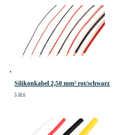
Silikonkabel 2,50 mm² rot/schwarz
5,50
€