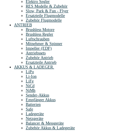
Elektro Segler
RES Modelle & Zubehör
Slow, Park & Fun - Flyer
Ersatzteile Flugmodelle
Zubehör Flugmodelle
ANTRIEB
Brushless Motore
Brushless Regler
Luftschrauben
Mitnehmer & Spinner
Impeller (EDF)
Antriebssets
Zubehör Antrieb
Ersatzteile Antrieb
AKKUS & LADEGER.
LiPo
Li-Ion
LiFe
NiCd
NiMh
Sender-Akkus
Empfänger Akkus
Batterien
Safe
Ladegeräte
Netzgeräte
Balancer & Messgeräte
Zubehör Akkus & Ladegeräte