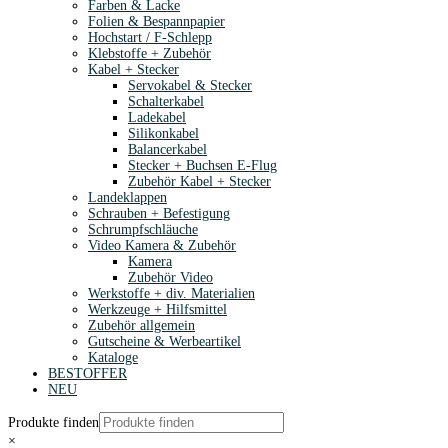
Farben & Lacke
Folien & Bespannpapier
Hochstart / F-Schlepp
Klebstoffe + Zubehör
Kabel + Stecker
Servokabel & Stecker
Schalterkabel
Ladekabel
Silikonkabel
Balancerkabel
Stecker + Buchsen E-Flug
Zubehör Kabel + Stecker
Landeklappen
Schrauben + Befestigung
Schrumpfschläuche
Video Kamera & Zubehör
Kamera
Zubehör Video
Werkstoffe + div. Materialien
Werkzeuge + Hilfsmittel
Zubehör allgemein
Gutscheine & Werbeartikel
Kataloge
BESTOFFER
NEU
Produkte finden
×