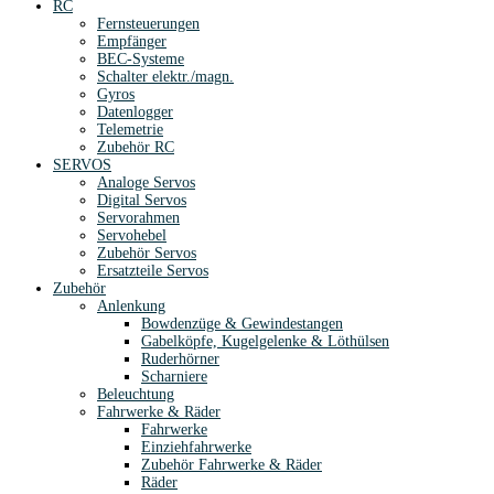
RC
Fernsteuerungen
Empfänger
BEC-Systeme
Schalter elektr./magn.
Gyros
Datenlogger
Telemetrie
Zubehör RC
SERVOS
Analoge Servos
Digital Servos
Servorahmen
Servohebel
Zubehör Servos
Ersatzteile Servos
Zubehör
Anlenkung
Bowdenzüge & Gewindestangen
Gabelköpfe, Kugelgelenke & Löthülsen
Ruderhörner
Scharniere
Beleuchtung
Fahrwerke & Räder
Fahrwerke
Einziehfahrwerke
Zubehör Fahrwerke & Räder
Räder