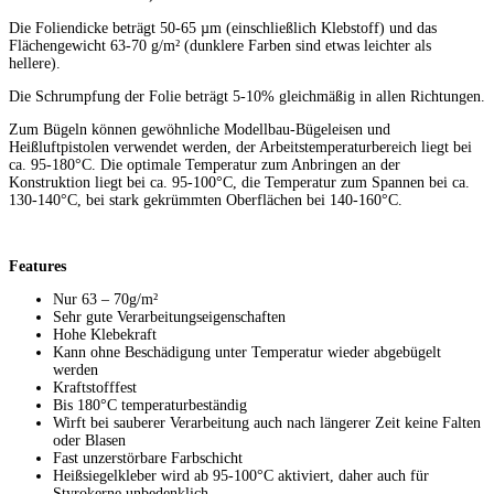
Die Foliendicke beträgt 50-65 µm (einschließlich Klebstoff) und das
Flächengewicht 63-70 g/m² (dunklere Farben sind etwas leichter als
hellere).
Die Schrumpfung der Folie beträgt 5-10% gleichmäßig in allen Richtungen.
Zum Bügeln können gewöhnliche Modellbau-Bügeleisen und
Heißluftpistolen verwendet werden, der Arbeitstemperaturbereich liegt bei
ca. 95-180°C. Die optimale Temperatur zum Anbringen an der
Konstruktion liegt bei ca. 95-100°C, die Temperatur zum Spannen bei ca.
130-140°C, bei stark gekrümmten Oberflächen bei 140-160°C.
Features
Nur 63 – 70g/m²
Sehr gute Verarbeitungseigenschaften
Hohe Klebekraft
Kann ohne Beschädigung unter Temperatur wieder abgebügelt
werden
Kraftstofffest
Bis 180°C temperaturbeständig
Wirft bei sauberer Verarbeitung auch nach längerer Zeit keine Falten
oder Blasen
Fast unzerstörbare Farbschicht
Heißsiegelkleber wird ab 95-100°C aktiviert, daher auch für
Styrokerne unbedenklich