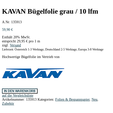
KAVAN Bügelfolie grau / 10 lfm
A.Nr. 135913
59,90
€
Enthält 20% MwSt.
entspricht
29,95
€
pro 1 m
zzgl.
Versand
Lieferzeit: Österreich 1-3 Werktage, Deutschland 2-5 Werktage, Europa 3-8 Werktage
Hochwertige Bügelfolie im Vertrieb von
KAVAN
IN DEN WARENKORB
Bügelfolie
auf die Vergleichsliste
grau
Artikelnummer:
135913
Kategorien:
Folien & Bespannpapier
,
Neu
,
/
Zubehör
10
lfm