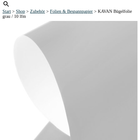
Start
>
Shop
>
Zubehör
>
Folien & Bespannpapier
> KAVAN Bügelfolie
grau / 10 lfm