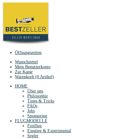
Öffnungszeiten
Wunschzettel
Mein Benutzerkonto
Zur Kasse
Warenkorb (0 Artikel)
HOME
Über uns
Philosophie
Tipps & Tricks
FAQs
Jobs
Sponsoring
FLUGMODELLE
Freiflug
Einstieg & Experimental
Segler