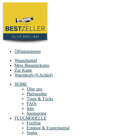
Öffnungszeiten
Wunschzettel
Mein Benutzerkonto
Zur Kasse
Warenkorb (0 Artikel)
HOME
Über uns
Philosophie
Tipps & Tricks
FAQs
Jobs
Sponsoring
FLUGMODELLE
Freiflug
Einstieg & Experimental
Segler