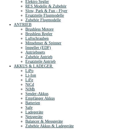
Elektro Segler
RES Modelle & Zubehör
Slow, Park & Fun - Flyer
Ersatzteile Flugmodelle
Zubehör Flugmodelle
ANTRIEB
Brushless Motore
Brushless Regler
Luftschrauben
Mitnehmer & Spinner
Impeller (EDF)
Antriebssets
Zubehör Antrieb
Ersatzteile Antrieb
AKKUS & LADEGER.
LiPo
Li-Ion
LiFe
NiCd
NiMh
Sender-Akkus
Empfänger Akkus
Batterien
Safe
Ladegeräte
Netzgeräte
Balancer & Messgeräte
Zubehör Akkus & Ladegeräte