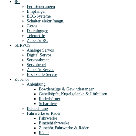
RC
Fernsteuerungen
Empfänger
BEC-Systeme
Schalter elektr./magn.
Gyros
Datenlogger
Telemetrie
Zubehör RC
SERVOS
Analoge Servos
Digital Servos
Servorahmen
Servohebel
Zubehör Servos
Ersatzteile Servos
Zubehör
Anlenkung
Bowdenzüge & Gewindestangen
Gabelköpfe, Kugelgelenke & Löthülsen
Ruderhörner
Scharniere
Beleuchtung
Fahrwerke & Räder
Fahrwerke
Einziehfahrwerke
Zubehör Fahrwerke & Räder
Räder