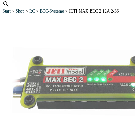
Start
>
Shop
>
RC
>
BEC-Systeme
> JETI MAX BEC 2 12A 2-3S