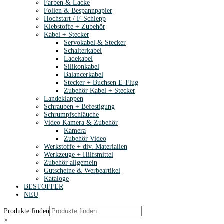
Farben & Lacke
Folien & Bespannpapier
Hochstart / F-Schlepp
Klebstoffe + Zubehör
Kabel + Stecker
Servokabel & Stecker
Schalterkabel
Ladekabel
Silikonkabel
Balancerkabel
Stecker + Buchsen E-Flug
Zubehör Kabel + Stecker
Landeklappen
Schrauben + Befestigung
Schrumpfschläuche
Video Kamera & Zubehör
Kamera
Zubehör Video
Werkstoffe + div. Materialien
Werkzeuge + Hilfsmittel
Zubehör allgemein
Gutscheine & Werbeartikel
Kataloge
BESTOFFER
NEU
Produkte finden
×