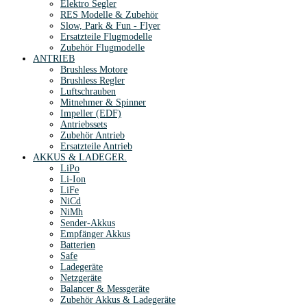
Elektro Segler
RES Modelle & Zubehör
Slow, Park & Fun - Flyer
Ersatzteile Flugmodelle
Zubehör Flugmodelle
ANTRIEB
Brushless Motore
Brushless Regler
Luftschrauben
Mitnehmer & Spinner
Impeller (EDF)
Antriebssets
Zubehör Antrieb
Ersatzteile Antrieb
AKKUS & LADEGER.
LiPo
Li-Ion
LiFe
NiCd
NiMh
Sender-Akkus
Empfänger Akkus
Batterien
Safe
Ladegeräte
Netzgeräte
Balancer & Messgeräte
Zubehör Akkus & Ladegeräte