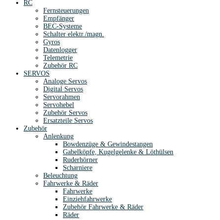
RC
Fernsteuerungen
Empfänger
BEC-Systeme
Schalter elektr./magn.
Gyros
Datenlogger
Telemetrie
Zubehör RC
SERVOS
Analoge Servos
Digital Servos
Servorahmen
Servohebel
Zubehör Servos
Ersatzteile Servos
Zubehör
Anlenkung
Bowdenzüge & Gewindestangen
Gabelköpfe, Kugelgelenke & Löthülsen
Ruderhörner
Scharniere
Beleuchtung
Fahrwerke & Räder
Fahrwerke
Einziehfahrwerke
Zubehör Fahrwerke & Räder
Räder