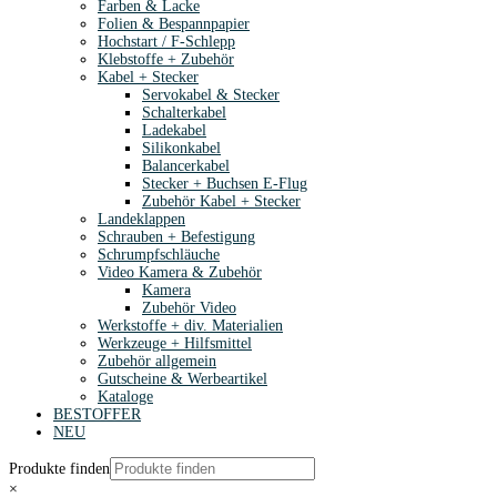
Farben & Lacke
Folien & Bespannpapier
Hochstart / F-Schlepp
Klebstoffe + Zubehör
Kabel + Stecker
Servokabel & Stecker
Schalterkabel
Ladekabel
Silikonkabel
Balancerkabel
Stecker + Buchsen E-Flug
Zubehör Kabel + Stecker
Landeklappen
Schrauben + Befestigung
Schrumpfschläuche
Video Kamera & Zubehör
Kamera
Zubehör Video
Werkstoffe + div. Materialien
Werkzeuge + Hilfsmittel
Zubehör allgemein
Gutscheine & Werbeartikel
Kataloge
BESTOFFER
NEU
Produkte finden
×