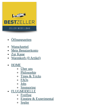
Öffnungszeiten
Wunschzettel
Mein Benutzerkonto
Zur Kasse
Warenkorb (0 Artikel)
HOME
Über uns
Philosophie
Tipps & Tricks
FAQs
Jobs
Sponsoring
FLUGMODELLE
Freiflug
Einstieg & Experimental
Segler