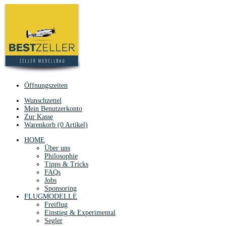
Öffnungszeiten
Wunschzettel
Mein Benutzerkonto
Zur Kasse
Warenkorb (0 Artikel)
HOME
Über uns
Philosophie
Tipps & Tricks
FAQs
Jobs
Sponsoring
FLUGMODELLE
Freiflug
Einstieg & Experimental
Segler