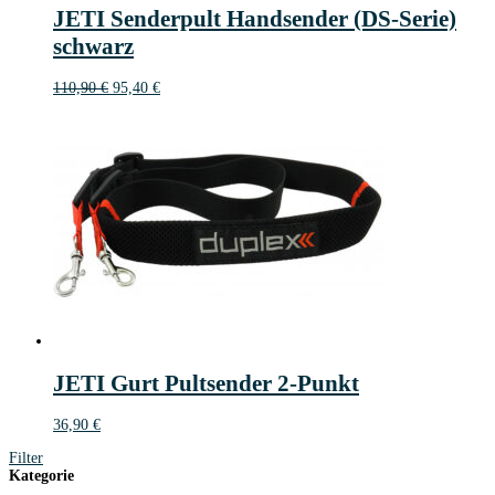
16
JETI Senderpult Handsender (DS-Serie)
€
schwarz
Ursprünglicher
Aktueller
110,90
€
95,40
€
Preis
Preis
war:
ist:
110,90 €
95,40 €.
JETI Gurt Pultsender 2-Punkt
36,90
€
Filter
Kategorie