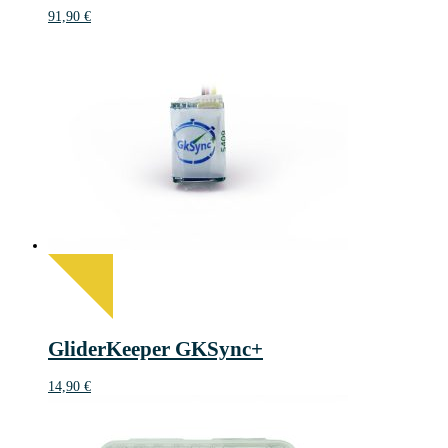
91,90
€
GliderKeeper GKSync+
14,90
€