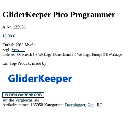
GliderKeeper Pico Programmer
A.Nr. 135958
18,90
€
Enthält 20% MwSt.
zzgl.
Versand
Lieferzeit: Österreich 1-3 Werktage, Deutschland 2-5 Werktage, Europa 3-8 Werktage
Ein Top-Produkt made by
GliderKeeper
IN DEN WARENKORB
Pico
auf die Vergleichsliste
Programmer
Artikelnummer:
135958
Kategorien:
Datenlogger
,
Neu
,
RC
Menge