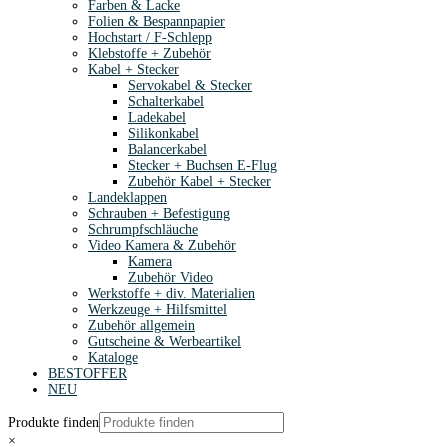
Farben & Lacke
Folien & Bespannpapier
Hochstart / F-Schlepp
Klebstoffe + Zubehör
Kabel + Stecker
Servokabel & Stecker
Schalterkabel
Ladekabel
Silikonkabel
Balancerkabel
Stecker + Buchsen E-Flug
Zubehör Kabel + Stecker
Landeklappen
Schrauben + Befestigung
Schrumpfschläuche
Video Kamera & Zubehör
Kamera
Zubehör Video
Werkstoffe + div. Materialien
Werkzeuge + Hilfsmittel
Zubehör allgemein
Gutscheine & Werbeartikel
Kataloge
BESTOFFER
NEU
Produkte finden
×