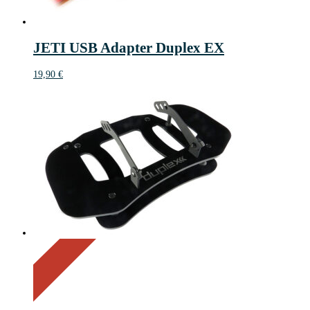
JETI USB Adapter Duplex EX
19,90
€
On Sale
Sale!
14%
%
Save 16 €
Off
14
16€