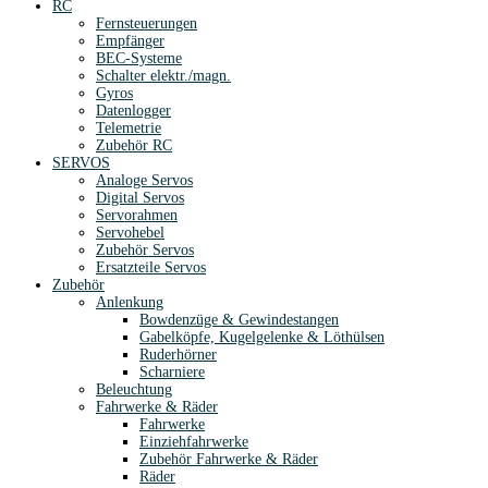
RC
Fernsteuerungen
Empfänger
BEC-Systeme
Schalter elektr./magn.
Gyros
Datenlogger
Telemetrie
Zubehör RC
SERVOS
Analoge Servos
Digital Servos
Servorahmen
Servohebel
Zubehör Servos
Ersatzteile Servos
Zubehör
Anlenkung
Bowdenzüge & Gewindestangen
Gabelköpfe, Kugelgelenke & Löthülsen
Ruderhörner
Scharniere
Beleuchtung
Fahrwerke & Räder
Fahrwerke
Einziehfahrwerke
Zubehör Fahrwerke & Räder
Räder