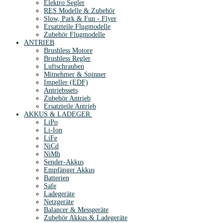
Elektro Segler
RES Modelle & Zubehör
Slow, Park & Fun - Flyer
Ersatzteile Flugmodelle
Zubehör Flugmodelle
ANTRIEB
Brushless Motore
Brushless Regler
Luftschrauben
Mitnehmer & Spinner
Impeller (EDF)
Antriebssets
Zubehör Antrieb
Ersatzteile Antrieb
AKKUS & LADEGER.
LiPo
Li-Ion
LiFe
NiCd
NiMh
Sender-Akkus
Empfänger Akkus
Batterien
Safe
Ladegeräte
Netzgeräte
Balancer & Messgeräte
Zubehör Akkus & Ladegeräte