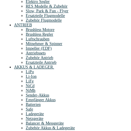
Elektro Segler
RES Modelle & Zubehör
Slow, Park & Fun - Flyer
Ersatzteile Flugmodelle
Zubehör Flugmodelle
ANTRIEB
Brushless Motore
Brushless Regler
Luftschrauben
Mitnehmer & Spinner
Impeller (EDF)
Antriebssets
Zubehör Antrieb
Ersatzteile Antrieb
AKKUS & LADEGER.
LiPo
Li-Ion
LiFe
NiCd
NiMh
Sender-Akkus
Empfänger Akkus
Batterien
Safe
Ladegeräte
Netzgeräte
Balancer & Messgeräte
Zubehör Akkus & Ladegeräte