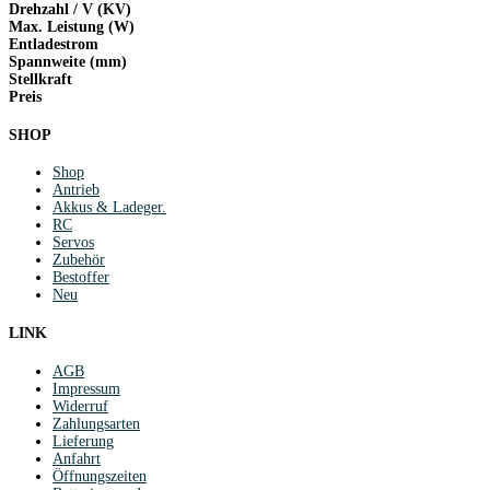
Drehzahl / V (KV)
Max. Leistung (W)
Entladestrom
Spannweite (mm)
Stellkraft
Preis
SHOP
Shop
Antrieb
Akkus & Ladeger.
RC
Servos
Zubehör
Bestoffer
Neu
LINK
AGB
Impressum
Widerruf
Zahlungsarten
Lieferung
Anfahrt
Öffnungszeiten