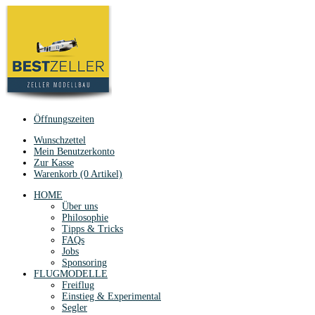
Öffnungszeiten
Wunschzettel
Mein Benutzerkonto
Zur Kasse
Warenkorb (0 Artikel)
HOME
Über uns
Philosophie
Tipps & Tricks
FAQs
Jobs
Sponsoring
FLUGMODELLE
Freiflug
Einstieg & Experimental
Segler