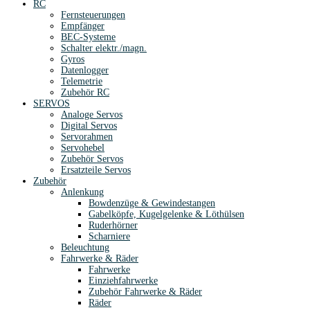
RC
Fernsteuerungen
Empfänger
BEC-Systeme
Schalter elektr./magn.
Gyros
Datenlogger
Telemetrie
Zubehör RC
SERVOS
Analoge Servos
Digital Servos
Servorahmen
Servohebel
Zubehör Servos
Ersatzteile Servos
Zubehör
Anlenkung
Bowdenzüge & Gewindestangen
Gabelköpfe, Kugelgelenke & Löthülsen
Ruderhörner
Scharniere
Beleuchtung
Fahrwerke & Räder
Fahrwerke
Einziehfahrwerke
Zubehör Fahrwerke & Räder
Räder