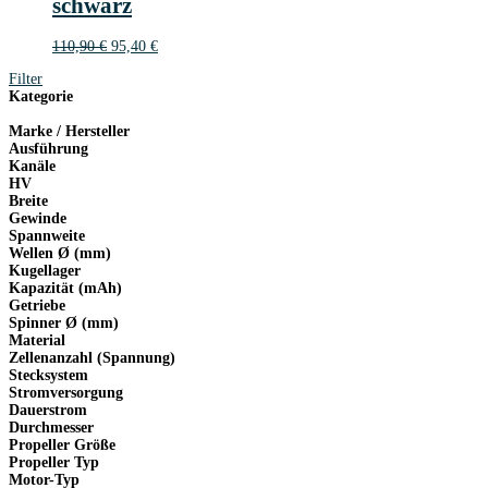
schwarz
Ursprünglicher
Aktueller
110,90
€
95,40
€
Preis
Preis
Filter
war:
ist:
Kategorie
110,90 €
95,40 €.
Marke / Hersteller
Ausführung
Kanäle
HV
Breite
Gewinde
Spannweite
Wellen Ø (mm)
Kugellager
Kapazität (mAh)
Getriebe
Spinner Ø (mm)
Material
Zellenanzahl (Spannung)
Stecksystem
Stromversorgung
Dauerstrom
Durchmesser
Propeller Größe
Propeller Typ
Motor-Typ