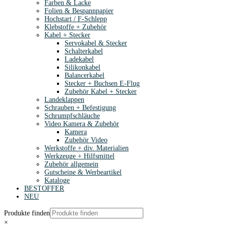
Farben & Lacke
Folien & Bespannpapier
Hochstart / F-Schlepp
Klebstoffe + Zubehör
Kabel + Stecker
Servokabel & Stecker
Schalterkabel
Ladekabel
Silikonkabel
Balancerkabel
Stecker + Buchsen E-Flug
Zubehör Kabel + Stecker
Landeklappen
Schrauben + Befestigung
Schrumpfschläuche
Video Kamera & Zubehör
Kamera
Zubehör Video
Werkstoffe + div. Materialien
Werkzeuge + Hilfsmittel
Zubehör allgemein
Gutscheine & Werbeartikel
Kataloge
BESTOFFER
NEU
Produkte finden
×