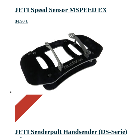
JETI Speed Sensor MSPEED EX
84,90
€
On Sale
Sale!
14%
%
Save 16 €
Off
14
16€
16
JETI Senderpult Handsender (DS-Serie)
€